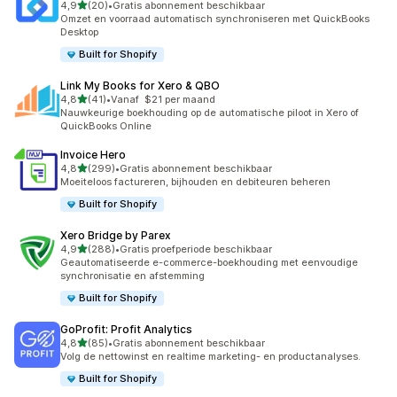
van 5 sterren
4,9
(20)
•
Gratis abonnement beschikbaar
20 recensies in totaal
Omzet en voorraad automatisch synchroniseren met QuickBooks
Desktop
Built for Shopify
Link My Books for Xero & QBO
van 5 sterren
4,8
(41)
•
Vanaf $21 per maand
41 recensies in totaal
Nauwkeurige boekhouding op de automatische piloot in Xero of
QuickBooks Online
Invoice Hero
van 5 sterren
4,8
(299)
•
Gratis abonnement beschikbaar
299 recensies in totaal
Moeiteloos factureren, bijhouden en debiteuren beheren
Built for Shopify
Xero Bridge by Parex
van 5 sterren
4,9
(288)
•
Gratis proefperiode beschikbaar
288 recensies in totaal
Geautomatiseerde e-commerce-boekhouding met eenvoudige
synchronisatie en afstemming
Built for Shopify
GoProfit: Profit Analytics
van 5 sterren
4,8
(85)
•
Gratis abonnement beschikbaar
85 recensies in totaal
Volg de nettowinst en realtime marketing- en productanalyses.
Built for Shopify