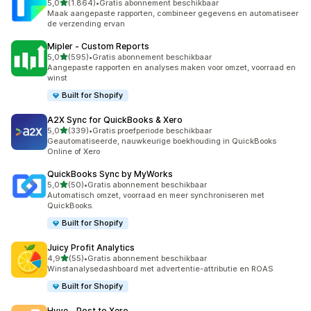
van 5 sterren
5,0
(1.864)
•
Gratis abonnement beschikbaar
1864 recensies in totaal
Maak aangepaste rapporten, combineer gegevens en automatiseer
de verzending ervan
Mipler ‑ Custom Reports
van 5 sterren
5,0
(595)
•
Gratis abonnement beschikbaar
595 recensies in totaal
Aangepaste rapporten en analyses maken voor omzet, voorraad en
winst
Built for Shopify
A2X Sync for QuickBooks & Xero
van 5 sterren
5,0
(339)
•
Gratis proefperiode beschikbaar
339 recensies in totaal
Geautomatiseerde, nauwkeurige boekhouding in QuickBooks
Online of Xero
QuickBooks Sync by MyWorks
van 5 sterren
5,0
(50)
•
Gratis abonnement beschikbaar
50 recensies in totaal
Automatisch omzet, voorraad en meer synchroniseren met
QuickBooks.
Built for Shopify
Juicy Profit Analytics
van 5 sterren
4,9
(55)
•
Gratis abonnement beschikbaar
55 recensies in totaal
Winstanalysedashboard met advertentie-attributie en ROAS
Built for Shopify
Hyve ‑ Post to Xero