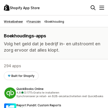
Shopify App Store
Winkelbeheer
Financiën
Boekhouding
Boekhoudings-apps
Volg het geld dat je bedrijf in- en uitstroomt en
zorg ervoor dat alles klopt.
294 apps
Built for Shopify
QuickBooks Online
van 5 sterren
4,8
(3.177)
•
Gratis te installeren
3177 recensies in totaal
Synchroniseer je retail- en B2B-omzetactiviteiten met QuickBooks
Report Pundit: Custom Reports