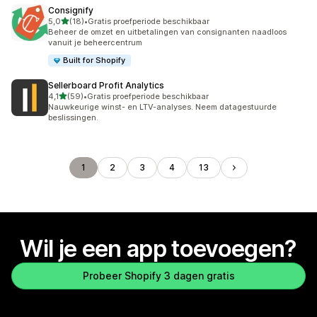
Consignify
van 5 sterren
5,0
(18)
•
Gratis proefperiode beschikbaar
18 recensies in totaal
Beheer de omzet en uitbetalingen van consignanten naadloos
vanuit je beheercentrum
Built for Shopify
Sellerboard Profit Analytics
van 5 sterren
4,1
(59)
•
Gratis proefperiode beschikbaar
59 recensies in totaal
Nauwkeurige winst- en LTV-analyses. Neem datagestuurde
beslissingen.
1
2
3
4
13
Wil je een app toevoegen?
Probeer Shopify 3 dagen gratis