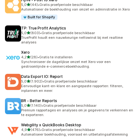
van 5 sterren
5,0
(44)
•
Gratis proefperiode beschikbaar
44 recensies in totaal
Automatiseer de boekhouding van omzet en administratie in Xero
Built for Shopify
TP: True Profit Analytics
van 5 sterren
5,0
(803)
•
Gratis proefperiode beschikbaar
803 recensies in totaal
TrueProfit houdt een nauwkeurige nettowinst bij met realtime
analyses
Xero
van 5 sterren
4,2
(28)
•
Gratis te installeren
28 recensies in totaal
Synchroniseer de dagelijkse omzet met Xero voor een
gestroomlijnde e-commerceboekhouding.
Data Export IO: Report
van 5 sterren
5,0
(1.902)
•
Gratis proefperiode beschikbaar
1902 recensies in totaal
Eenvoudige kant-en-klare en aangepaste rapporten: filteren,
inplannen en meer.
BR ‑ Better Reports
van 5 sterren
5,0
(1.140)
•
Gratis proefperiode beschikbaar
1140 recensies in totaal
Premium rapportages en analyses om je gegevens te verkennen en
te exporteren.
Webgility x QuickBooks Desktop
van 5 sterren
4,9
(476)
•
Gratis proefperiode beschikbaar
476 recensies in totaal
Automatiseer boekhouding, voorraad en uitbetalingsafstemming