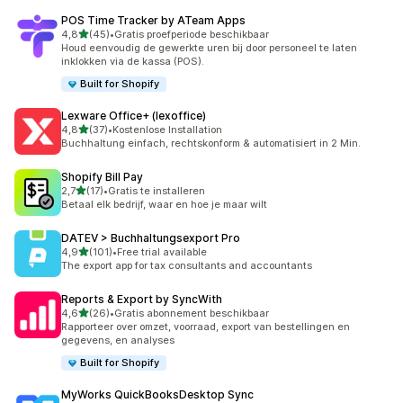
POS Time Tracker by ATeam Apps
van 5 sterren
4,8
(45)
•
Gratis proefperiode beschikbaar
45 recensies in totaal
Houd eenvoudig de gewerkte uren bij door personeel te laten
inklokken via de kassa (POS).
Built for Shopify
Lexware Office+ (lexoffice)
van 5 sterren
4,8
(37)
•
Kostenlose Installation
37 recensies in totaal
Buchhaltung einfach, rechtskonform & automatisiert in 2 Min.
Shopify Bill Pay
van 5 sterren
2,7
(17)
•
Gratis te installeren
17 recensies in totaal
Betaal elk bedrijf, waar en hoe je maar wilt
DATEV > Buchhaltungsexport Pro
van 5 sterren
4,9
(101)
•
Free trial available
101 recensies in totaal
The export app for tax consultants and accountants
Reports & Export by SyncWith
van 5 sterren
4,6
(26)
•
Gratis abonnement beschikbaar
26 recensies in totaal
Rapporteer over omzet, voorraad, export van bestellingen en
gegevens, en analyses
Built for Shopify
MyWorks QuickBooksDesktop Sync