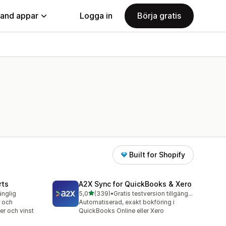
land appar
Logga in
Börja gratis
Built for Shopify
rts
A2X Sync for QuickBooks & Xero
av 5 stjärnor
änglig
5,0
(339)
•
Gratis testversion tillgänglig
339 recensioner totalt
 och
Automatiserad, exakt bokföring i
ger och vinst
QuickBooks Online eller Xero