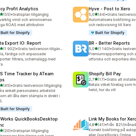
cy Profit Analytics
Hyve ‑ Post to Xero
av 5 stjärnor
av 5 stjärnor
(55)
•
Gratisplan tillgänglig
5,0
(44)
•
Gratis testversio
recensioner totalt
44 recensioner totalt
verklig vinst och annonsernas
Automatisera bokföring av 
tiga ROAS med attribution
och redovisning till Xero
Built for Shopify
Built for Shopify
ta Export IO: Report
BR ‑ Better Reports
av 5 stjärnor
av 5 stjärnor
(1 902)
•
Gratis testversion tillgänglig
5,0
(1 140)
•
2 recensioner totalt
1140 recensioner totalt
la, färdiga och anpassade
Premiumrapportering och an
porter: filtrera, schemalägg med
utforska och exportera din
a.
S Time Tracker by ATeam
Shopify Bill Pay
av 5 stjärnor
ps
2,7
(17)
•
Gratis att installe
17 recensioner totalt
Betala vilket företag som h
av 5 stjärnor
(45)
•
Gratis testversion tillgänglig
recensioner totalt
helst, hur du vill
ra enkelt personalens arbetstid
om att låta dem stämpla in direkt i
S.
Built for Shopify
Works QuickBooksDesktop
Link My Books for Xer
av 5 stjärnor
nc
4,8
(41)
•
Från $21/månad
41 recensioner totalt
Korrekt bokföring på autopi
av 5 stjärnor
(20)
•
Gratisplan tillgänglig
recensioner totalt
eller QuickBooks Online
kronisera försäljning och lager