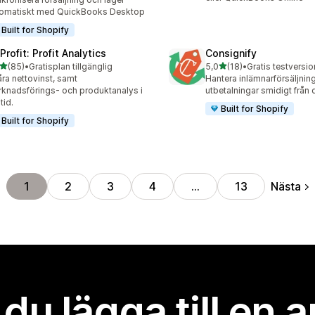
omatiskt med QuickBooks Desktop
Built for Shopify
rofit: Profit Analytics
Consignify
av 5 stjärnor
av 5 stjärnor
(85)
•
Gratisplan tillgänglig
5,0
(18)
•
Gratis testversio
recensioner totalt
18 recensioner totalt
ra nettovinst, samt
Hantera inlämnarförsäljnin
knadsförings- och produktanalys i
utbetalningar smidigt från 
tid.
Built for Shopify
Built for Shopify
Nästa
1
2
3
4
…
13
l du lägga till en 