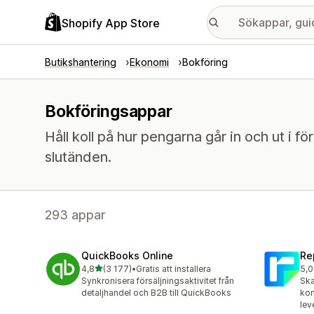
Shopify App Store
Butikshantering
Ekonomi
Bokföring
Bokföringsappar
Håll koll på hur pengarna går in och ut i för
slutänden.
293 appar
QuickBooks Online
Re
av 5 stjärnor
4,8
(3 177)
•
Gratis att installera
5,0
3177 recensioner totalt
186
Synkronisera försäljningsaktivitet från
Ska
detaljhandel och B2B till QuickBooks
kom
lev