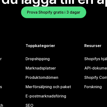
Prova Shopify gratis i 3 dagar
Toppkategorier
Resurser
r
Dropshipping
Shopifys hjä
Marknadsplatser
API-dokume
Produktomdömen
Shopify Co
s
Merförsäljning och paket
Forskning
E-postmarknadsföring
ch
SEO