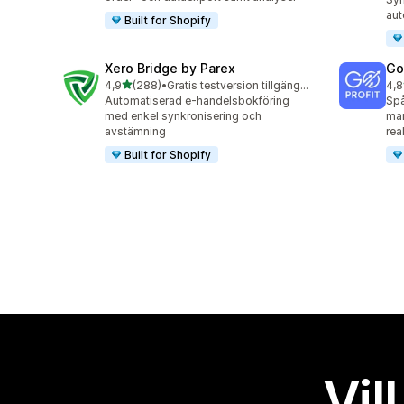
aut
Built for Shopify
Xero Bridge by Parex
GoP
av 5 stjärnor
4,9
(288)
•
Gratis testversion tillgänglig
4,8
288 recensioner totalt
85 
Automatiserad e-handelsbokföring
Spå
med enkel synkronisering och
mar
avstämning
real
Built for Shopify
Vil