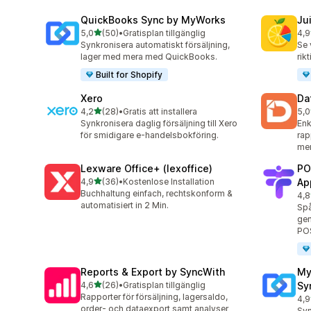
QuickBooks Sync by MyWorks
Jui
av 5 stjärnor
5,0
(50)
•
Gratisplan tillgänglig
4,9
50 recensioner totalt
55 
Synkronisera automatiskt försäljning,
Se 
lager med mera med QuickBooks.
rik
Built for Shopify
Xero
Da
av 5 stjärnor
4,2
(28)
•
Gratis att installera
5,0
28 recensioner totalt
190
Synkronisera daglig försäljning till Xero
Enk
för smidigare e-handelsbokföring.
rap
mer
Lexware Office+ (lexoffice)
PO
av 5 stjärnor
4,9
(36)
•
Kostenlose Installation
Ap
36 recensioner totalt
Buchhaltung einfach, rechtskonform &
4,8
45 
automatisiert in 2 Min.
Spå
gen
PO
Reports & Export by SyncWith
My
av 5 stjärnor
4,6
(26)
•
Gratisplan tillgänglig
Sy
26 recensioner totalt
Rapporter för försäljning, lagersaldo,
4,9
20 
order- och dataexport samt analyser
Syn