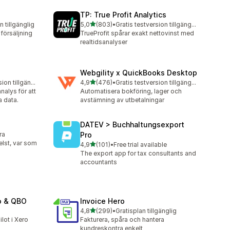
TP: True Profit Analytics
av 5 stjärnor
n tillgänglig
5,0
(803)
•
Gratis testversion tillgänglig
803 recensioner totalt
försäljning
TrueProfit spårar exakt nettovinst med
realtidsanalyser
Webgility x QuickBooks Desktop
av 5 stjärnor
Gratis testversion tillgänglig
4,9
(476)
•
Gratis testversion tillgänglig
476 recensioner totalt
alys för att
Automatisera bokföring, lager och
a data.
avstämning av utbetalningar
DATEV > Buchhaltungsexport
ra
Pro
elst, var som
av 5 stjärnor
4,9
(101)
•
Free trial available
101 recensioner totalt
The export app for tax consultants and
accountants
o & QBO
Invoice Hero
av 5 stjärnor
4,8
(299)
•
Gratisplan tillgänglig
299 recensioner totalt
lot i Xero
Fakturera, spåra och hantera
kundreskontra enkelt