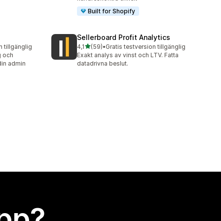
Built for Shopify
Sellerboard Profit Analytics
av 5 stjärnor
n tillgänglig
4,1
(59)
•
Gratis testversion tillgänglig
59 recensioner totalt
g och
Exakt analys av vinst och LTV. Fatta
din admin
datadrivna beslut.
app?