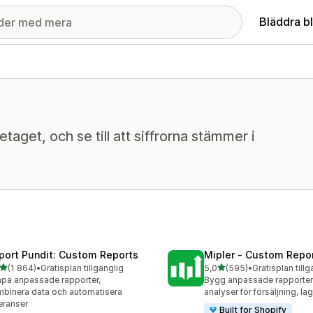
Bläddra b
etaget, och se till att siffrorna stämmer i
port Pundit: Custom Reports
Mipler ‑ Custom Repo
av 5 stjärnor
av 5 stjärnor
(1 864)
•
Gratisplan tillgänglig
5,0
(595)
•
Gratisplan tillg
4 recensioner totalt
595 recensioner totalt
pa anpassade rapporter,
Bygg anpassade rapporter
binera data och automatisera
analyser för försäljning, la
eranser
Built for Shopify