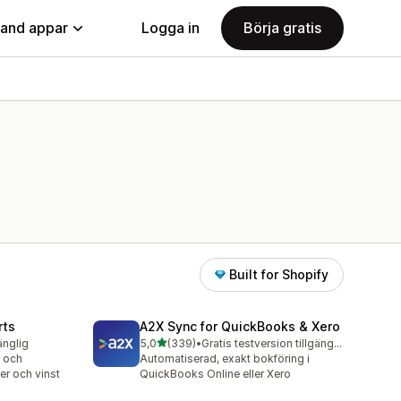
land appar
Logga in
Börja gratis
Built for Shopify
rts
A2X Sync for QuickBooks & Xero
av 5 stjärnor
änglig
5,0
(339)
•
Gratis testversion tillgänglig
339 recensioner totalt
 och
Automatiserad, exakt bokföring i
ger och vinst
QuickBooks Online eller Xero