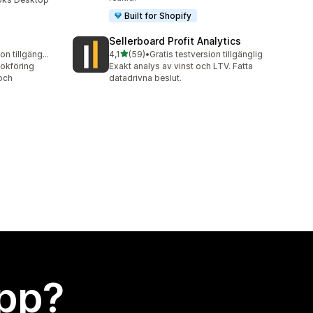
Built for Shopify
Sellerboard Profit Analytics
av 5 stjärnor
Gratis testversion tillgänglig
4,1
(59)
•
Gratis testversion tillgänglig
59 recensioner totalt
okföring
Exakt analys av vinst och LTV. Fatta
och
datadrivna beslut.
app?