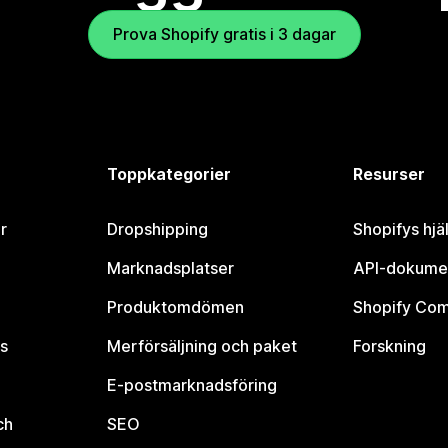
Prova Shopify gratis i 3 dagar
Toppkategorier
Resurser
r
Dropshipping
Shopifys hjä
Marknadsplatser
API-dokume
Produktomdömen
Shopify Co
s
Merförsäljning och paket
Forskning
E-postmarknadsföring
ch
SEO