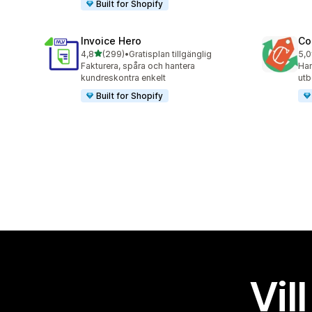
Built for Shopify
Invoice Hero
Co
av 5 stjärnor
4,8
(299)
•
Gratisplan tillgänglig
5,0
299 recensioner totalt
18 
Fakturera, spåra och hantera
Han
kundreskontra enkelt
utb
Built for Shopify
Vil