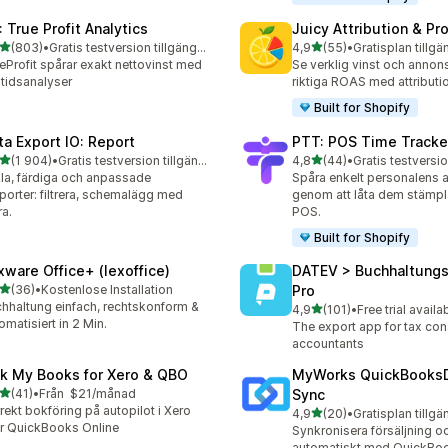
: True Profit Analytics
Juicy Attribution & Pro
av 5 stjärnor
av 5 stjärnor
(803)
•
Gratis testversion tillgänglig
4,9
(55)
•
Gratisplan tillgä
 recensioner totalt
55 recensioner totalt
eProfit spårar exakt nettovinst med
Se verklig vinst och annon
ltidsanalyser
riktiga ROAS med attributi
Built for Shopify
ta Export IO: Report
PTT: POS Time Tracke
av 5 stjärnor
av 5 stjärnor
(1 904)
•
Gratis testversion tillgänglig
4,8
(44)
•
Gratis testversio
4 recensioner totalt
44 recensioner totalt
la, färdiga och anpassade
Spåra enkelt personalens a
porter: filtrera, schemalägg med
genom att låta dem stämpla 
a.
POS.
Built for Shopify
xware Office+ (lexoffice)
DATEV > Buchhaltung
av 5 stjärnor
(36)
•
Kostenlose Installation
Pro
recensioner totalt
hhaltung einfach, rechtskonform &
av 5 stjärnor
4,9
(101)
•
Free trial availa
101 recensioner totalt
omatisiert in 2 Min.
The export app for tax con
accountants
nk My Books for Xero & QBO
MyWorks QuickBooks
av 5 stjärnor
(41)
•
Från $21/månad
Sync
recensioner totalt
rekt bokföring på autopilot i Xero
av 5 stjärnor
4,9
(20)
•
Gratisplan tillgä
20 recensioner totalt
er QuickBooks Online
Synkronisera försäljning o
automatiskt med QuickBo