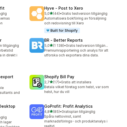
fit
Hyve ‑ Post to Xero
av 5 stjärnor
nglig
5,0
(44)
•
Gratis testversion tillgänglig
44 recensioner totalt
sernas
Automatisera bokföring av försäljning
on
och redovisning till Xero
Built for Shopify
r
BR ‑ Better Reports
av 5 stjärnor
n tillgänglig
5,0
(1 138)
•
Gratis testversion tillgänglig
1138 recensioner totalt
rbetstid
Premiumrapportering och analys för att
in direkt i
utforska och exportera dina data.
sexport
Shopify Bill Pay
av 5 stjärnor
2,7
(17)
•
Gratis att installera
17 recensioner totalt
Betala vilket företag som helst, var som
ble
helst, hur du vill
sultants and
Desktop
GoProfit: Profit Analytics
av 5 stjärnor
4,8
(85)
•
Gratisplan tillgänglig
85 recensioner totalt
Spåra nettovinst, samt
nglig
marknadsförings- och produktanalys i
ch lager
realtid.
oks Desktop