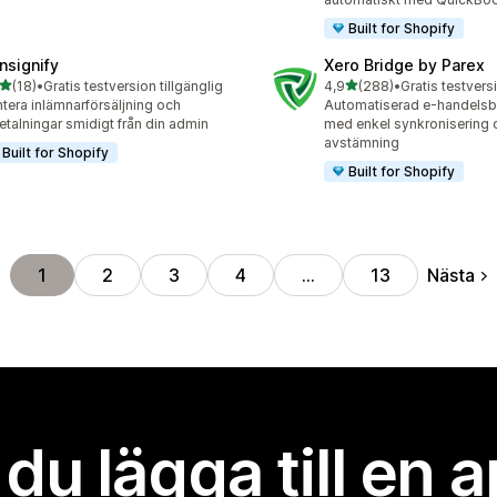
Built for Shopify
nsignify
Xero Bridge by Parex
av 5 stjärnor
av 5 stjärnor
(18)
•
Gratis testversion tillgänglig
4,9
(288)
•
recensioner totalt
288 recensioner totalt
tera inlämnarförsäljning och
Automatiserad e-handelsb
etalningar smidigt från din admin
med enkel synkronisering 
avstämning
Built for Shopify
Built for Shopify
Nästa
1
2
3
4
…
13
l du lägga till en 