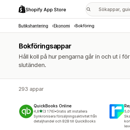
Shopify App Store
Butikshantering
Ekonomi
Bokföring
Bokföringsappar
Håll koll på hur pengarna går in och ut i för
slutänden.
293 appar
QuickBooks Online
Re
av 5 stjärnor
4,8
(3 176)
•
Gratis att installera
5,0
3176 recensioner totalt
186
Synkronisera försäljningsaktivitet från
Ska
detaljhandel och B2B till QuickBooks
kom
lev