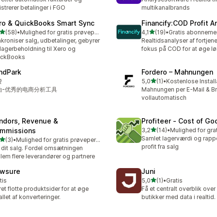
istrerer betalinger i FGO
multikanalbrands
ro & QuickBooks Smart Sync
Financify:COD Profit A
ud af 5 stjerner
ud af 5 stjerner
(58)
•
Mulighed for gratis prøveperiode
4,1
(19)
•
anmeldelser i alt
19 anmeldelser i alt
kroniser salg, udbetalinger, gebyrer
Realtidsanalyser af fortje
lagerbeholdning til Xero og
fokus på COD for at øge 
ickBooks
ndPark
Fordero – Mahnungen
ud af 5 stjerner
费
5,0
(1)
•
Kostenlose Install
1 anmeldelser i alt
泊-优秀的电商分析工具
Mahnungen per E-Mail & Bri
vollautomatisch
ndors, Revenue &
Profiteer ‑ Cost of Go
ud af 5 stjerner
mmissions
3,2
(14)
•
14 anmeldelser i alt
Samlet lagerværdi og rappo
ud af 5 stjerner
(3)
•
Mulighed for gratis prøveperiode
nmeldelser i alt
profit fra salg
 dit salg. Fordel omsætningen
lem flere leverandører og partnere
wsure
Juni
ud af 5 stjerner
tis
5,0
(1)
•
Gratis
1 anmeldelser i alt
et flotte produktsider for at øge
Få et centralt overblik over
allet af konverteringer.
butikker med data i realtid.