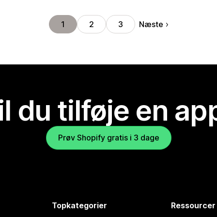
Næste
1
2
3
il du tilføje en ap
Prøv Shopify gratis i 3 dage
Topkategorier
Ressourcer