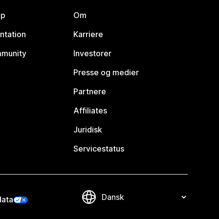
lp
Om
ntation
Karriere
mmunity
Investorer
Presse og medier
Partnere
Affiliates
Juridisk
Servicestatus
data