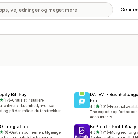
Gennem
pify Bill Pay
DATEV > Buchhaltung
ud af 5 stjerner
(17)
•
Gratis at installere
Pro
anmeldelser i alt
al enhver virksomhed, hvor som
ud af 5 stjerner
4,9
(101)
•
Free trial availa
101 anmeldelser i alt
st og på den måde, du foretrækker
The export app for tax con
accountants
O Integration
BeProfit ‑ Profit Analy
ud af 5 stjerner
ud af 5 stjerner
(6)
•
Gratis abonnement tilgængeligt
4,3
(171)
•
nmeldelser i alt
171 anmeldelser i alt
etter automatisk fakturaer og
Analysesoftware i realtid til