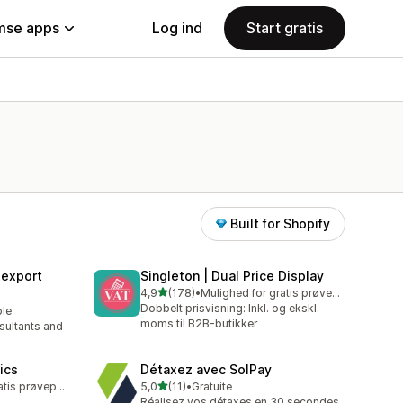
se apps
Log ind
Start gratis
Built for Shopify
sexport
Singleton | Dual Price Display
ud af 5 stjerner
4,9
(178)
•
Mulighed for gratis prøveperiode
178 anmeldelser i alt
Dobbelt prisvisning: Inkl. og ekskl.
ble
moms til B2B-butikker
sultants and
tics
Détaxez avec SolPay
ud af 5 stjerner
Mulighed for gratis prøveperiode
5,0
(11)
•
Gratuite
11 anmeldelser i alt
Réalisez vos détaxes en 30 secondes,