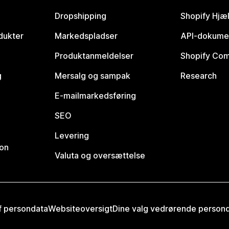
Dropshipping
Shopify Hjæ
dukter
Markedspladser
API-dokume
Produktanmeldelser
Shopify Co
g
Mersalg og sampak
Research
E-mailmarkedsføring
SEO
Levering
ion
Valuta og oversættelse
af persondata
Websiteoversigt
Dine valg vedrørende person