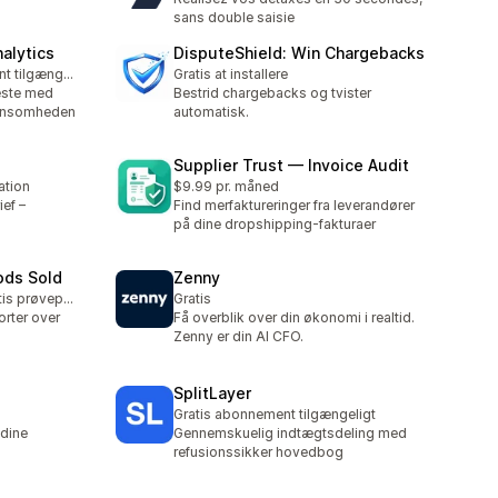
sans double saisie
nalytics
DisputeShield: Win Chargebacks
Gratis abonnement tilgængeligt
Gratis at installere
neste med
Bestrid chargebacks og tvister
lønsomheden
automatisk.
Supplier Trust — Invoice Audit
ation
$9.99 pr. måned
ef –
Find merfaktureringer fra leverandører
på dine dropshipping-fakturaer
ods Sold
Zenny
Mulighed for gratis prøveperiode
Gratis
rter over
Få overblik over din økonomi i realtid.
Zenny er din AI CFO.
SplitLayer
Gratis abonnement tilgængeligt
 dine
Gennemskuelig indtægtsdeling med
refusionssikker hovedbog