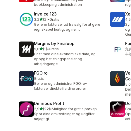
bookkeeping administration
reg
Invoice 123
Xe
ud af 5 stjerner
3,2
(2)
•
Gratis
4,5
2 anmeldelser i alt
58 
Generer fakturaer ud fra salg for at gøre
Syn
regnskabet hurtigt og nemt
og 
Qu
Margins by Finaloop
Fu
ud af 5 stjerner
5,0
(1)
•
Gratis
免
1 anmeldelser i alt
Chat med dine økonomiske data, og
丰
opbyg betjeningspaneler og
arbejdsgange
FGO.ro
Ve
Gratis
Co
Generer og administrer FGO.ro-
5,0
3 a
fakturaer direkte fra dine ordrer
Del
mel
Delirious Profit
Do
ud af 5 stjerner
2,9
(22)
•
Mulighed for gratis prøveperiode
Gra
22 anmeldelser i alt
Spor dine omkostninger og udgifter
Opr
nøjagtigt
ant