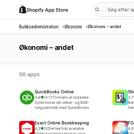
Shopify App Store
Butiksadministration
Økonomi
Økonomi – andet
Økonomi – andet
66 apps
QuickBooks Online
Sho
ud af 5 stjerner
4,8
(3.177)
•
Gratis at installere
2,7
3177 anmeldelser i alt
17 
Synkroniser din detail- og B2B-
Bet
salgsaktivitet med QuickBooks
hel
Exact Online Bookkeeping
FG
ud af 5 stjerner
4,2
(20)
•
Free trial available
4,0
20 anmeldelser i alt
6 a
Order synchonization to your
Opr