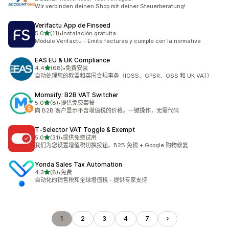
总共 2 条评论
Wir verbinden deinen Shop mit deiner Steuerberatung!
Verifactu App de Finseed
星（满分 5 星）
5.0
(11)
•
Instalación gratuita
总共 11 条评论
Módulo Verifactu - Emite facturas y cumple con la normativa
EAS EU & UK Compliance
星（满分 5 星）
4.4
(68)
•
免费安装
总共 68 条评论
自动处理您的欧盟和英国合规事务（IOSS、GPSR、OSS 和 UK VAT）
Momsify: B2B VAT Switcher
星（满分 5 星）
5.0
(8)
•
提供免费套餐
总共 8 条评论
向 B2B 客户显示不含增值税的价格。一键操作，无需代码
T‑Selector VAT Toggle & Exempt
星（满分 5 星）
5.0
(31)
•
提供免费试用
总共 31 条评论
我们为您设置增值税切换按钮。B2B 免税 + Google 购物修复
Yonda Sales Tax Automation
星（满分 5 星）
4.3
(8)
•
免费
总共 8 条评论
自动化的销售税和全球增值税 - 提供专家支持
1
2
3
4
7