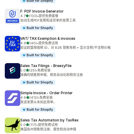
Built for Shopify
F: PDF Invoice Generator
星（满分 5 星）
4.7
(133)
•
提供免费套餐
总共 133 条评论
自动生成PDF发票和送货单的发票工具
Built for Shopify
VAT/ TAX Exemption & invoices
星（满分 5 星）
4.9
(40)
•
提供免费试用
总共 40 条评论
验证欧盟增值税 ID，对 B2B 销售免税 + 显示含税/不含税价格
Built for Shopify
Sales Tax Filings ‑ BreezyFile
星（满分 5 星）
5.0
(25)
•
免费安装
总共 25 条评论
准确的销售税申报、税务自动化和税务注册
Built for Shopify
Simple Invoice ‑ Order Printer
星（满分 5 星）
4.9
(412)
•
免费安装
总共 412 条评论
发送发票从未如此简单。
Built for Shopify
Sales Tax Automation by TaxRex
星（满分 5 星）
5.0
(117)
•
提供免费试用
总共 117 条评论
美国各州销售税注册、报告和自动申报