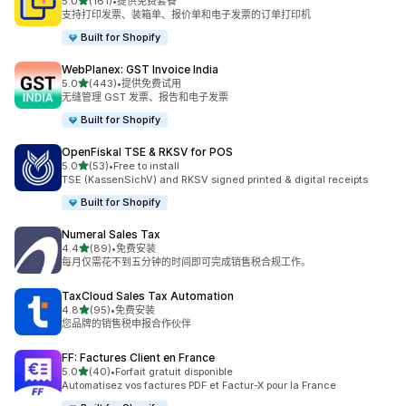
星（满分 5 星）
5.0
(161)
•
提供免费套餐
总共 161 条评论
支持打印发票、装箱单、报价单和电子发票的订单打印机
Built for Shopify
WebPlanex: GST Invoice India
星（满分 5 星）
5.0
(443)
•
提供免费试用
总共 443 条评论
无缝管理 GST 发票、报告和电子发票
Built for Shopify
OpenFiskal TSE & RKSV for POS
星（满分 5 星）
5.0
(53)
•
Free to install
总共 53 条评论
TSE (KassenSichV) and RKSV signed printed & digital receipts
Built for Shopify
Numeral Sales Tax
星（满分 5 星）
4.4
(89)
•
免费安装
总共 89 条评论
每月仅需花不到五分钟的时间即可完成销售税合规工作。
TaxCloud Sales Tax Automation
星（满分 5 星）
4.8
(95)
•
免费安装
总共 95 条评论
您品牌的销售税申报合作伙伴
FF: Factures Client en France
星（满分 5 星）
5.0
(40)
•
Forfait gratuit disponible
总共 40 条评论
Automatisez vos factures PDF et Factur-X pour la France