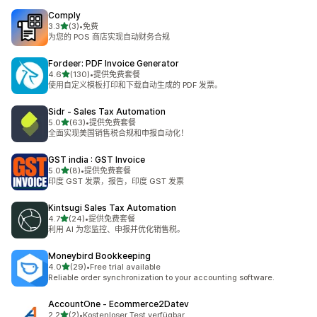
Comply
星（满分 5 星）
3.3
(3)
•
免费
总共 3 条评论
为您的 POS 商店实现自动财务合规
Fordeer: PDF Invoice Generator
星（满分 5 星）
4.6
(130)
•
提供免费套餐
总共 130 条评论
使用自定义模板打印和下载自动生成的 PDF 发票。
Sidr ‑ Sales Tax Automation
星（满分 5 星）
5.0
(63)
•
提供免费套餐
总共 63 条评论
全面实现美国销售税合规和申报自动化！
GST india : GST Invoice
星（满分 5 星）
5.0
(8)
•
提供免费套餐
总共 8 条评论
印度 GST 发票，报告，印度 GST 发票
Kintsugi Sales Tax Automation
星（满分 5 星）
4.7
(24)
•
提供免费套餐
总共 24 条评论
利用 AI 为您监控、申报并优化销售税。
Moneybird Bookkeeping
星（满分 5 星）
4.0
(29)
•
Free trial available
总共 29 条评论
Reliable order synchronization to your accounting software.
AccountOne ‑ Ecommerce2Datev
星（满分 5 星）
2.2
(2)
•
Kostenloser Test verfügbar