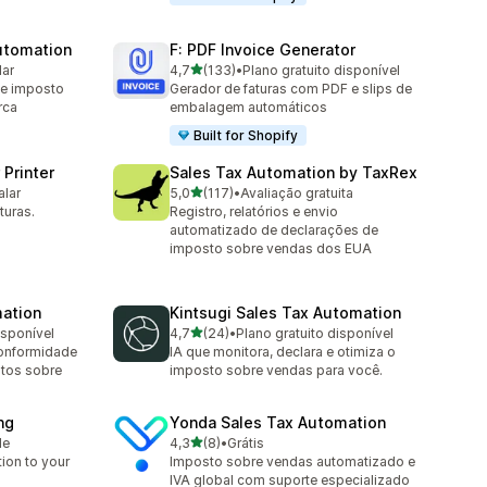
utomation
F: PDF Invoice Generator
de 5 estrelas
lar
4,7
(133)
•
Plano gratuito disponível
133 avaliações ao todo
de imposto
Gerador de faturas com PDF e slips de
rca
embalagem automáticos
Built for Shopify
 Printer
Sales Tax Automation by TaxRex
de 5 estrelas
alar
5,0
(117)
•
Avaliação gratuita
117 avaliações ao todo
turas.
Registro, relatórios e envio
automatizado de declarações de
imposto sobre vendas dos EUA
mation
Kintsugi Sales Tax Automation
de 5 estrelas
isponível
4,7
(24)
•
Plano gratuito disponível
24 avaliações ao todo
conformidade
IA que monitora, declara e otimiza o
stos sobre
imposto sobre vendas para você.
ng
Yonda Sales Tax Automation
de 5 estrelas
le
4,3
(8)
•
Grátis
8 avaliações ao todo
tion to your
Imposto sobre vendas automatizado e
IVA global com suporte especializado