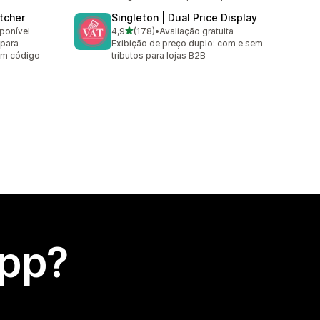
tcher
Singleton | Dual Price Display
de 5 estrelas
sponível
4,9
(178)
•
Avaliação gratuita
178 avaliações ao todo
 para
Exibição de preço duplo: com e sem
sem código
tributos para lojas B2B
app?