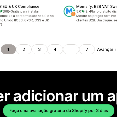
S EU & UK Compliance
Momsify: B2B VAT Swi
de 5 estrelas
de 5 estrelas
(68)
•
Grátis para instalar
5,0
(8)
•
Plano gratuito di
avaliações ao todo
8 avaliações ao todo
omatize a conformidade na UE e no
Mostre os preços sem IVA
no Unido (IOSS, GPSR, OSS e UK
clientes B2B. Um clique, 
T)
Avançar
1
2
3
4
…
7
r adicionar um 
Faça uma avaliação gratuita da Shopify por 3 dias