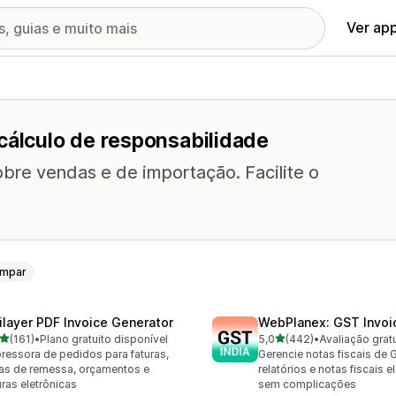
Ver ap
cálculo de responsabilidade
obre vendas e de importação. Facilite o
impar
ilayer PDF Invoice Generator
WebPlanex: GST Invoic
de 5 estrelas
de 5 estrelas
(161)
•
Plano gratuito disponível
5,0
(442)
•
Avaliação gratu
 avaliações ao todo
442 avaliações ao todo
ressora de pedidos para faturas,
Gerencie notas fiscais de 
as de remessa, orçamentos e
relatórios e notas fiscais e
uras eletrônicas
sem complicações