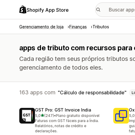
Shopify App Store
Gerenciamento de loja
Finanças
Tributos
apps de tributo com recursos para 
Cada região tem seus próprios tributos s
gerenciamento de todos eles.
163 apps com
Cálculo de responsabilidade
L
GST Pro: GST Invoice India
Ox
de 5 estrelas
5,0
(247)
•
Plano gratuito disponível
5,0
247 avaliações ao todo
161
Faturas com GST fáceis para a Índia.
Imp
Relatórios, notas de crédito e
gui
declarações.
fat