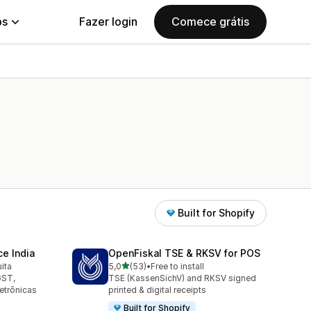
ps
Fazer login
Comece grátis
Built for Shopify
e India
OpenFiskal TSE & RKSV for POS
de 5 estrelas
ita
5,0
(53)
•
Free to install
53 avaliações ao todo
GST,
TSE (KassenSichV) and RKSV signed
letrônicas
printed & digital receipts
Built for Shopify