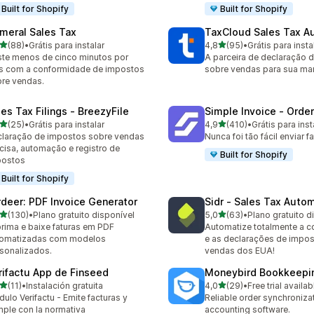
Built for Shopify
Built for Shopify
meral Sales Tax
TaxCloud Sales Tax A
de 5 estrelas
de 5 estrelas
(88)
•
Grátis para instalar
4,8
(95)
•
Grátis para insta
avaliações ao todo
95 avaliações ao todo
te menos de cinco minutos por
A parceira de declaração 
 com a conformidade de impostos
sobre vendas para sua ma
re vendas.
les Tax Filings ‑ BreezyFile
Simple Invoice ‑ Order
de 5 estrelas
de 5 estrelas
(25)
•
Grátis para instalar
4,9
(410)
•
Grátis para inst
avaliações ao todo
410 avaliações ao todo
laração de impostos sobre vendas
Nunca foi tão fácil enviar fa
cisa, automação e registro de
Built for Shopify
postos
Built for Shopify
rdeer: PDF Invoice Generator
Sidr ‑ Sales Tax Auto
de 5 estrelas
de 5 estrelas
(130)
•
Plano gratuito disponível
5,0
(63)
•
Plano gratuito d
 avaliações ao todo
63 avaliações ao todo
rima e baixe faturas em PDF
Automatize totalmente a 
tomatizadas com modelos
e as declarações de impo
sonalizados.
vendas dos EUA!
rifactu App de Finseed
Moneybird Bookkeepi
de 5 estrelas
de 5 estrelas
(11)
•
Instalación gratuita
4,0
(29)
•
Free trial availab
avaliações ao todo
29 avaliações ao todo
ulo Verifactu - Emite facturas y
Reliable order synchroniza
ple con la normativa
accounting software.