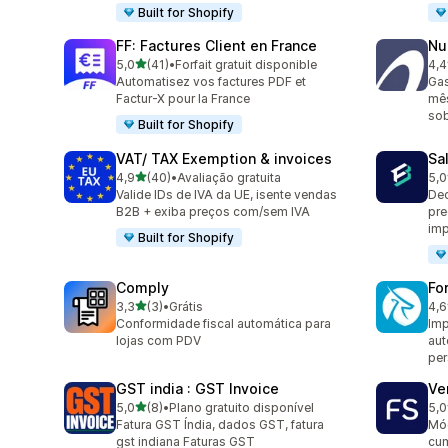
Built for Shopify
FF: Factures Client en France
Nu
de 5 estrelas
5,0
(41)
•
Forfait gratuit disponible
4,4
41 avaliações ao todo
88 
Automatisez vos factures PDF et
Gas
Factur-X pour la France
mês
sob
Built for Shopify
VAT/ TAX Exemption & invoices
Sa
de 5 estrelas
4,9
(40)
•
Avaliação gratuita
5,0
40 avaliações ao todo
25 
Valide IDs de IVA da UE, isente vendas
Dec
B2B + exiba preços com/sem IVA
pre
im
Built for Shopify
Comply
Fo
de 5 estrelas
3,3
(3)
•
Grátis
4,6
3 avaliações ao todo
130
Conformidade fiscal automática para
Imp
lojas com PDV
au
per
GST india : GST Invoice
Ve
de 5 estrelas
5,0
(8)
•
Plano gratuito disponível
5,0
8 avaliações ao todo
11 
Fatura GST Índia, dados GST, fatura
Mód
gst indiana Faturas GST
cum