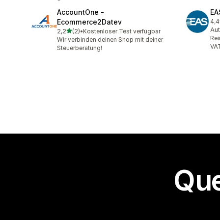
AccountOne ‑
EA
Ecommerce2Datev
4,4
68 
Aut
de 5 estrelas
2,2
(2)
•
Kostenloser Test verfügbar
2 avaliações ao todo
Rei
Wir verbinden deinen Shop mit deiner
VA
Steuerberatung!
Que