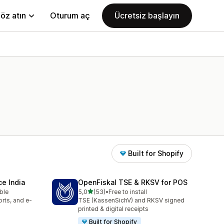
öz atın
Oturum aç
Ücretsiz başlayın
Built for Shopify
e India
OpenFiskal TSE & RKSV for POS
5 yıldız üzerinden
able
5,0
(53)
•
Free to install
toplam 53 değerlendirme
rts, and e-
TSE (KassenSichV) and RKSV signed
printed & digital receipts
Built for Shopify