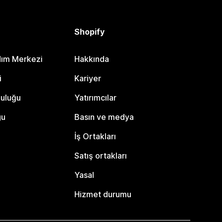
Shopify
dım Merkezi
Hakkında
i
Kariyer
luluğu
Yatırımcılar
gu
Basın ve medya
İş Ortakları
Satış ortakları
Yasal
Hizmet durumu