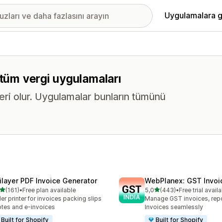
Uygulamalara g
 tüm vergi uygulamaları
eri olur. Uygulamalar bunların tümünü
ilayer PDF Invoice Generator
WebPlanex: GST Invoic
5 yıldız üzerinden
5 yıldız üzerinden
(161)
•
Free plan available
5,0
(443)
•
Free trial avail
lam 161 değerlendirme
toplam 443 değerlendirme
er printer for invoices packing slips
Manage GST invoices, repo
tes and e-invoices
Invoices seamlessly
Built for Shopify
Built for Shopify