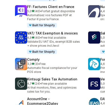
FF: Factures Client en France
Nu
5 yıldız üzerinden
5,0
(40)
•
Forfait gratuit disponible
4,4
toplam 40 değerlendirme
top
Automatisez vos factures PDF et
Spe
Factur-X pour la France
on 
Built for Shopify
VAT/ TAX Exemption & invoices
Sa
5 yıldız üzerinden
4,9
(40)
•
Free trial available
5,0
toplam 40 değerlendirme
top
Validate EU VAT IDs, exempt B2B sales
Acc
+ show prices incl./excl
aut
Built for Shopify
Comply
Fo
5 yıldız üzerinden
3,3
(3)
•
Free
4,6
toplam 3 değerlendirme
top
Automatic fiscal compliance for your
Pri
POS store
inv
Kintsugi Sales Tax Automation
Ve
5 yıldız üzerinden
4,7
(24)
•
Free plan available
5,0
toplam 24 değerlendirme
top
AI that monitors, files, and optimizes
Mód
sales tax for you.
cum
AccountOne ‑
EA
Ecommerce2Datev
4,4
top