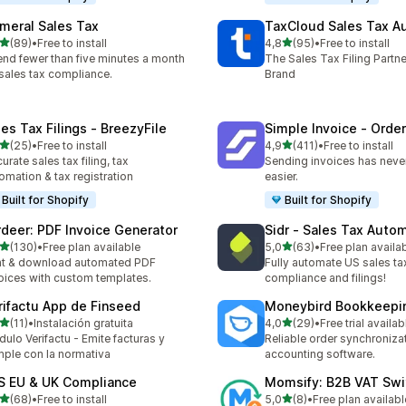
meral Sales Tax
TaxCloud Sales Tax A
5 yıldız üzerinden
5 yıldız üzerinden
(89)
•
Free to install
4,8
(95)
•
Free to install
lam 89 değerlendirme
toplam 95 değerlendirme
nd fewer than five minutes a month
The Sales Tax Filing Partne
sales tax compliance.
Brand
les Tax Filings ‑ BreezyFile
Simple Invoice ‑ Order
5 yıldız üzerinden
5 yıldız üzerinden
(25)
•
Free to install
4,9
(411)
•
Free to install
lam 25 değerlendirme
toplam 411 değerlendirme
urate sales tax filing, tax
Sending invoices has neve
omation & tax registration
easier.
Built for Shopify
Built for Shopify
rdeer: PDF Invoice Generator
Sidr ‑ Sales Tax Auto
5 yıldız üzerinden
5 yıldız üzerinden
(130)
•
Free plan available
5,0
(63)
•
Free plan availa
lam 130 değerlendirme
toplam 63 değerlendirme
nt & download automated PDF
Fully automate US sales ta
oices with custom templates.
compliance and filings!
rifactu App de Finseed
Moneybird Bookkeepi
5 yıldız üzerinden
5 yıldız üzerinden
(11)
•
Instalación gratuita
4,0
(29)
•
Free trial availab
lam 11 değerlendirme
toplam 29 değerlendirme
ulo Verifactu - Emite facturas y
Reliable order synchroniza
ple con la normativa
accounting software.
S EU & UK Compliance
Momsify: B2B VAT Swi
5 yıldız üzerinden
5 yıldız üzerinden
(68)
•
Free to install
5,0
(8)
•
Free plan availabl
lam 68 değerlendirme
toplam 8 değerlendirme