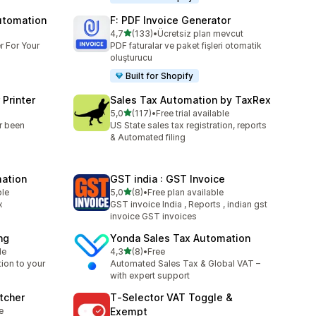
utomation
F: PDF Invoice Generator
5 yıldız üzerinden
4,7
(133)
•
Ücretsiz plan mevcut
toplam 133 değerlendirme
r For Your
PDF faturalar ve paket fişleri otomatik
oluşturucu
Built for Shopify
 Printer
Sales Tax Automation by TaxRex
5 yıldız üzerinden
5,0
(117)
•
Free trial available
toplam 117 değerlendirme
r been
US State sales tax registration, reports
& Automated filing
mation
GST india : GST Invoice
5 yıldız üzerinden
ble
5,0
(8)
•
Free plan available
toplam 8 değerlendirme
x
GST invoice India , Reports , indian gst
invoice GST invoices
ng
Yonda Sales Tax Automation
5 yıldız üzerinden
le
4,3
(8)
•
Free
toplam 8 değerlendirme
tion to your
Automated Sales Tax & Global VAT –
with expert support
tcher
T‑Selector VAT Toggle &
e
Exempt