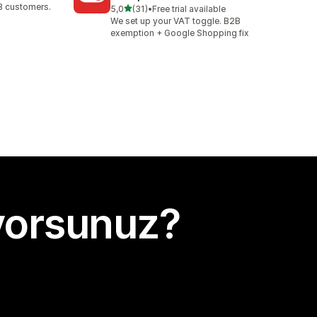
B customers.
5 yıldız üzerinden
5,0
(31)
•
Free trial available
toplam 31 değerlendirme
We set up your VAT toggle. B2B
exemption + Google Shopping fix
yorsunuz?