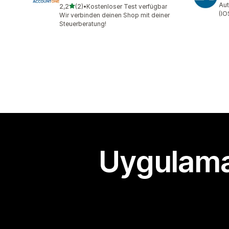
Aut
5 yıldız üzerinden
2,2
(2)
•
Kostenloser Test verfügbar
toplam 2 değerlendirme
(IO
Wir verbinden deinen Shop mit deiner
Steuerberatung!
Uygulama