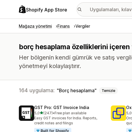
Shopify App Store
Mağaza yönetimi
Finans
Vergiler
borç hesaplama özelliklerini içeren
Her bölgenin kendi gümrük ve satış vergil
yönetmeyi kolaylaştırır.
164 uygulama:
Borç hesaplama
Temizle
GST Pro: GST Invoice India
Ox
5 yıldız üzerinden
5,0
(247)
•
Free plan available
5,0
toplam 247 değerlendirme
top
Easy GST invoices for India. Reports,
Ord
credit notes and filings
quo
Built for Shopify