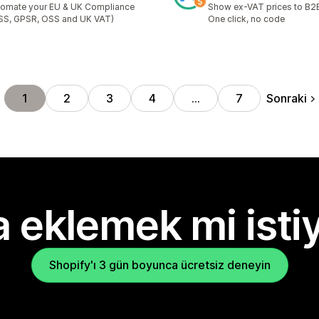
omate your EU & UK Compliance
Show ex-VAT prices to B2
SS, GPSR, OSS and UK VAT)
One click, no code
Sonraki
1
2
3
4
…
7
 eklemek mi isti
Shopify'ı 3 gün boyunca ücretsiz deneyin