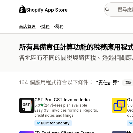
Shopify App Store
商店管理
財務
稅務
所有具備責任計算功能的稅務應用程
各地區有不同的關稅與銷售稅。透過相關應
164 個應用程式符合以下條件：
責任計算
清除
GST Pro: GST Invoice India
Ox
滿分 5 顆星
5.0
(247)
•
Free plan available
5.0
共有 247 則評價
共有
Easy GST invoices for India. Reports,
Ord
credit notes and filings
quo
Built for Shopify
FF: Factures Client en France
Nu