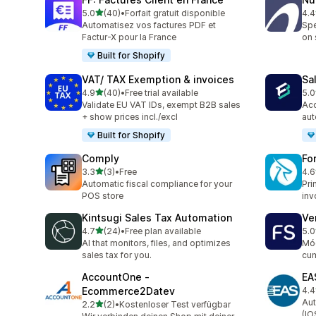
滿分 5 顆星
5.0
(40)
•
Forfait gratuit disponible
4.4
共有 40 則評價
共有
Automatisez vos factures PDF et
Spe
Factur-X pour la France
on 
Built for Shopify
VAT/ TAX Exemption & invoices
Sa
滿分 5 顆星
4.9
(40)
•
Free trial available
5.0
共有 40 則評價
共有
Validate EU VAT IDs, exempt B2B sales
Acc
+ show prices incl./excl
aut
Built for Shopify
Comply
Fo
滿分 5 顆星
3.3
(3)
•
Free
4.6
共有 3 則評價
共有
Automatic fiscal compliance for your
Pri
POS store
inv
Kintsugi Sales Tax Automation
Ve
滿分 5 顆星
4.7
(24)
•
Free plan available
5.0
共有 24 則評價
共有
AI that monitors, files, and optimizes
Mód
sales tax for you.
cum
AccountOne ‑
EA
Ecommerce2Datev
4.4
共有
Aut
滿分 5 顆星
2.2
(2)
•
Kostenloser Test verfügbar
共有 2 則評價
(IO