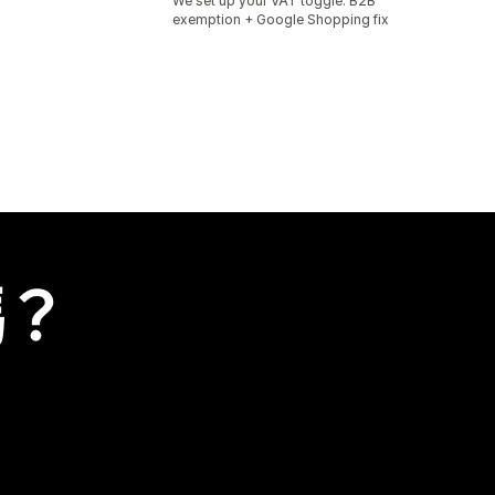
We set up your VAT toggle. B2B
exemption + Google Shopping fix
嗎？