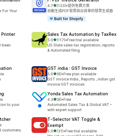
滿分 5 顆星
4.7
(133)
•
提供免費方案
共有 133 則評價
r For Your
自動生成PDF發票與出貨單的發票生成器
Built for Shopify
 Printer
Sales Tax Automation by TaxRex
滿分 5 顆星
5.0
(117)
•
Free trial available
共有 117 則評價
r been
US State sales tax registration, reports
& Automated filing
mation
GST india : GST Invoice
滿分 5 顆星
ble
5.0
(8)
•
Free plan available
共有 8 則評價
x
GST invoice India , Reports , indian gst
invoice GST invoices
ng
Yonda Sales Tax Automation
滿分 5 顆星
le
4.3
(8)
•
Free
共有 8 則評價
tion to your
Automated Sales Tax & Global VAT –
with expert support
tcher
T‑Selector VAT Toggle &
e
Exempt
B customers.
滿分 5 顆星
5.0
(31)
•
Free trial available
共有 31 則評價