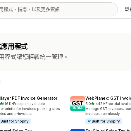
瀏
式應用程式
用程式讓您輕鬆統一管理。
ilayer PDF Invoice Generator
WebPlanex: GST Invoic
滿分 5 顆星
滿分 5 顆星
(161)
•
Free plan available
5.0
(443)
•
Free trial avail
 161 則評價
共有 443 則評價
er printer for invoices packing slips
Manage GST invoices, repo
tes and e-invoices
Invoices seamlessly
Built for Shopify
Built for Shopify
meral Sales Tax
TaxCloud Sales Tax A