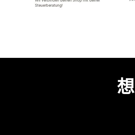
Wir verbinden deinen Shop mit deiner
Steuerberatung!
想