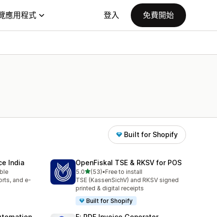
覽應用程式
登入
免費開始
Built for Shopify
e India
OpenFiskal TSE & RKSV for POS
滿分 5 顆星
able
5.0
(53)
•
Free to install
共有 53 則評價
rts, and e-
TSE (KassenSichV) and RKSV signed
printed & digital receipts
Built for Shopify
utomation
F: PDF Invoice Generator