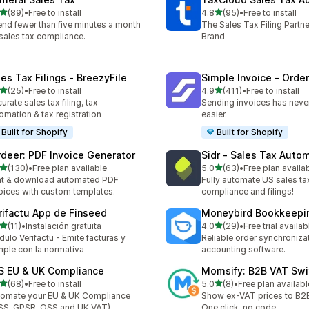
滿分 5 顆星
滿分 5 顆星
(89)
•
Free to install
4.8
(95)
•
Free to install
 89 則評價
共有 95 則評價
nd fewer than five minutes a month
The Sales Tax Filing Partne
sales tax compliance.
Brand
les Tax Filings ‑ BreezyFile
Simple Invoice ‑ Order
滿分 5 顆星
滿分 5 顆星
(25)
•
Free to install
4.9
(411)
•
Free to install
 25 則評價
共有 411 則評價
urate sales tax filing, tax
Sending invoices has neve
omation & tax registration
easier.
Built for Shopify
Built for Shopify
rdeer: PDF Invoice Generator
Sidr ‑ Sales Tax Auto
滿分 5 顆星
滿分 5 顆星
(130)
•
Free plan available
5.0
(63)
•
Free plan availa
 130 則評價
共有 63 則評價
nt & download automated PDF
Fully automate US sales ta
oices with custom templates.
compliance and filings!
rifactu App de Finseed
Moneybird Bookkeepi
滿分 5 顆星
滿分 5 顆星
(11)
•
Instalación gratuita
4.0
(29)
•
Free trial availab
 11 則評價
共有 29 則評價
ulo Verifactu - Emite facturas y
Reliable order synchroniza
ple con la normativa
accounting software.
S EU & UK Compliance
Momsify: B2B VAT Swi
滿分 5 顆星
滿分 5 顆星
(68)
•
Free to install
5.0
(8)
•
Free plan availabl
 68 則評價
共有 8 則評價
omate your EU & UK Compliance
Show ex-VAT prices to B2
SS, GPSR, OSS and UK VAT)
One click, no code