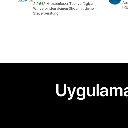
Aut
5 yıldız üzerinden
2,2
(2)
•
Kostenloser Test verfügbar
toplam 2 değerlendirme
(IO
Wir verbinden deinen Shop mit deiner
Steuerberatung!
Uygulama