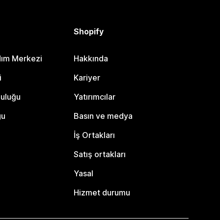
Shopify
dım Merkezi
Hakkında
i
Kariyer
luluğu
Yatırımcılar
gu
Basın ve medya
İş Ortakları
Satış ortakları
Yasal
Hizmet durumu