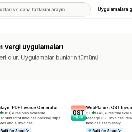
Uygulamalara g
üm vergi uygulamaları
eri olur. Uygulamalar bunların tümünü
ilayer PDF Invoice Generator
WebPlanex: GST Invoic
5 yıldız üzerinden
5 yıldız üzerinden
(161)
•
Free plan available
5,0
(443)
•
Free trial avail
lam 161 değerlendirme
toplam 443 değerlendirme
er printer for invoices packing slips
Manage GST invoices, repo
tes and e-invoices
Invoices seamlessly
Built for Shopify
Built for Shopify