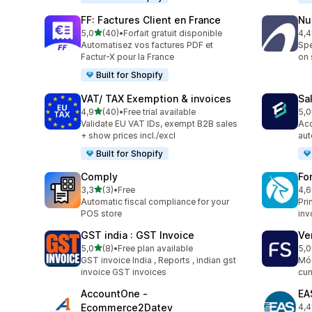
FF: Factures Client en France
Nu
5 yıldız üzerinden
5,0
(40)
•
Forfait gratuit disponible
4,4
toplam 40 değerlendirme
top
Automatisez vos factures PDF et
Spe
Factur-X pour la France
on 
Built for Shopify
VAT/ TAX Exemption & invoices
Sa
5 yıldız üzerinden
4,9
(40)
•
Free trial available
5,0
toplam 40 değerlendirme
top
Validate EU VAT IDs, exempt B2B sales
Acc
+ show prices incl./excl
aut
Built for Shopify
Comply
Fo
5 yıldız üzerinden
3,3
(3)
•
Free
4,6
toplam 3 değerlendirme
top
Automatic fiscal compliance for your
Pri
POS store
inv
GST india : GST Invoice
Ve
5 yıldız üzerinden
5,0
(8)
•
Free plan available
5,0
toplam 8 değerlendirme
top
GST invoice India , Reports , indian gst
Mód
invoice GST invoices
cum
AccountOne ‑
EA
Ecommerce2Datev
4,4
top