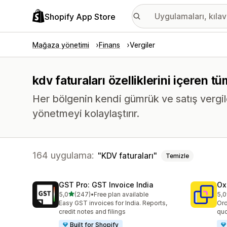
Shopify App Store
Mağaza yönetimi
Finans
Vergiler
kdv faturaları özelliklerini içeren t
Her bölgenin kendi gümrük ve satış vergil
yönetmeyi kolaylaştırır.
164 uygulama:
KDV faturaları
Temizle
GST Pro: GST Invoice India
Ox
5 yıldız üzerinden
5,0
(247)
•
Free plan available
5,0
toplam 247 değerlendirme
top
Easy GST invoices for India. Reports,
Ord
credit notes and filings
quo
Built for Shopify