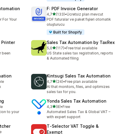
utomation
F: PDF Invoice Generator
5 yıldız üzerinden
4,7
(133)
•
Ücretsiz plan mevcut
toplam 133 değerlendirme
r For Your
PDF faturalar ve paket fişleri otomatik
oluşturucu
Built for Shopify
 Printer
Sales Tax Automation by TaxRex
5 yıldız üzerinden
5,0
(117)
•
Free trial available
toplam 117 değerlendirme
r been
US State sales tax registration, reports
& Automated filing
mation
Kintsugi Sales Tax Automation
5 yıldız üzerinden
ble
4,7
(24)
•
Free plan available
toplam 24 değerlendirme
x
AI that monitors, files, and optimizes
sales tax for you.
ng
Yonda Sales Tax Automation
5 yıldız üzerinden
le
4,3
(8)
•
Free
toplam 8 değerlendirme
tion to your
Automated Sales Tax & Global VAT –
with expert support
tcher
T‑Selector VAT Toggle &
e
Exempt