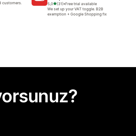
B customers.
5 yıldız üzerinden
5,0
(31)
•
Free trial available
toplam 31 değerlendirme
We set up your VAT toggle. B2B
exemption + Google Shopping fix
yorsunuz?