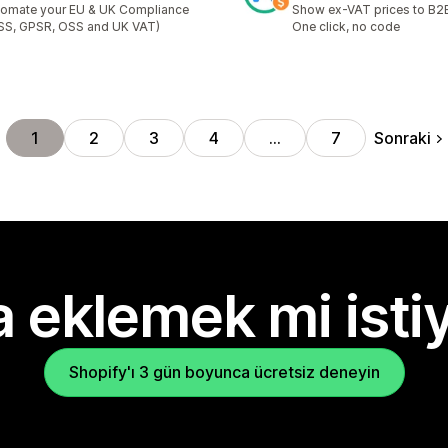
omate your EU & UK Compliance
Show ex-VAT prices to B2
SS, GPSR, OSS and UK VAT)
One click, no code
Sonraki
1
2
3
4
…
7
 eklemek mi isti
Shopify'ı 3 gün boyunca ücretsiz deneyin