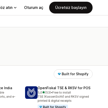
öz atın
Oturum aç
Ücretsiz başlayın
Built for Shopify
e India
OpenFiskal TSE & RKSV for POS
5 yıldız üzerinden
able
5,0
(53)
•
Free to install
toplam 53 değerlendirme
rts, and e-
TSE (KassenSichV) and RKSV signed
printed & digital receipts
Built for Shopify