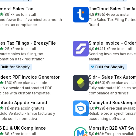
meral Sales Tax
TaxCloud Sales Tax A
5 yıldız üzerinden
5 yıldız üzerinden
(89)
•
Free to install
4,8
(95)
•
Free to install
lam 89 değerlendirme
toplam 95 değerlendirme
nd fewer than five minutes a month
The Sales Tax Filing Partne
sales tax compliance.
Brand
les Tax Filings ‑ BreezyFile
Simple Invoice ‑ Order
5 yıldız üzerinden
5 yıldız üzerinden
(25)
•
Free to install
4,9
(411)
•
Free to install
lam 25 değerlendirme
toplam 411 değerlendirme
urate sales tax filing, tax
Sending invoices has neve
omation & tax registration
easier.
Built for Shopify
Built for Shopify
rdeer: PDF Invoice Generator
Sidr ‑ Sales Tax Auto
5 yıldız üzerinden
5 yıldız üzerinden
(130)
•
Free plan available
5,0
(63)
•
Free plan availa
lam 130 değerlendirme
toplam 63 değerlendirme
nt & download automated PDF
Fully automate US sales ta
oices with custom templates.
compliance and filings!
rifactu App de Finseed
Moneybird Bookkeepi
5 yıldız üzerinden
5 yıldız üzerinden
(11)
•
Instalación gratuita
4,0
(29)
•
Free trial availab
lam 11 değerlendirme
toplam 29 değerlendirme
ulo Verifactu - Emite facturas y
Reliable order synchroniza
ple con la normativa
accounting software.
S EU & UK Compliance
Momsify: B2B VAT Swi
5 yıldız üzerinden
5 yıldız üzerinden
(68)
•
Free to install
5,0
(8)
•
Free plan availabl
lam 68 değerlendirme
toplam 8 değerlendirme