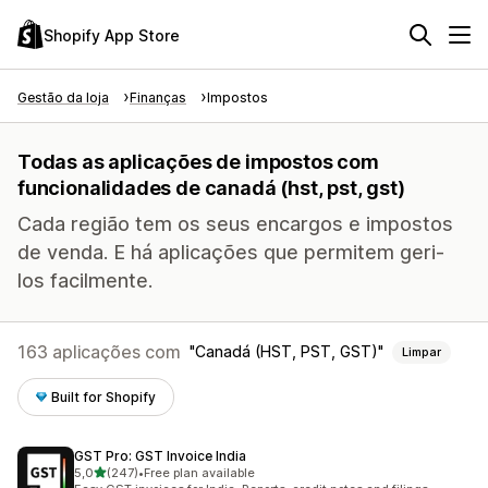
Shopify App Store
Gestão da loja
Finanças
Impostos
Todas as aplicações de impostos com
funcionalidades de canadá (hst, pst, gst)
Cada região tem os seus encargos e impostos
de venda. E há aplicações que permitem geri-
los facilmente.
163 aplicações com
Canadá (HST, PST, GST)
Limpar
Built for Shopify
GST Pro: GST Invoice India
de 5 estrelas
5,0
(247)
•
Free plan available
247 total de avaliações