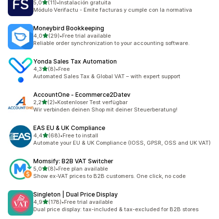
de 5 estrelas
5,0
(11)
•
Instalación gratuita
11 total de avaliações
Módulo Verifactu - Emite facturas y cumple con la normativa
Moneybird Bookkeeping
de 5 estrelas
4,0
(29)
•
Free trial available
29 total de avaliações
Reliable order synchronization to your accounting software.
Yonda Sales Tax Automation
de 5 estrelas
4,3
(8)
•
Free
8 total de avaliações
Automated Sales Tax & Global VAT – with expert support
AccountOne ‑ Ecommerce2Datev
de 5 estrelas
2,2
(2)
•
Kostenloser Test verfügbar
2 total de avaliações
Wir verbinden deinen Shop mit deiner Steuerberatung!
EAS EU & UK Compliance
de 5 estrelas
4,4
(68)
•
Free to install
68 total de avaliações
Automate your EU & UK Compliance (IOSS, GPSR, OSS and UK VAT)
Momsify: B2B VAT Switcher
de 5 estrelas
5,0
(8)
•
Free plan available
8 total de avaliações
Show ex-VAT prices to B2B customers. One click, no code
Singleton | Dual Price Display
de 5 estrelas
4,9
(178)
•
Free trial available
178 total de avaliações
Dual price display: tax-included & tax-excluded for B2B stores