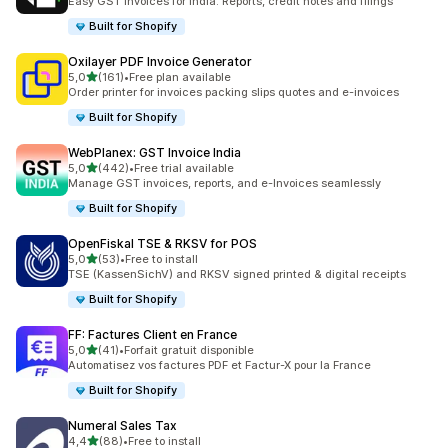
Easy GST invoices for India. Reports, credit notes and filings
Built for Shopify
Oxilayer PDF Invoice Generator
de 5 estrelas
5,0
(161)
•
Free plan available
161 total de avaliações
Order printer for invoices packing slips quotes and e-invoices
Built for Shopify
WebPlanex: GST Invoice India
de 5 estrelas
5,0
(442)
•
Free trial available
442 total de avaliações
Manage GST invoices, reports, and e-Invoices seamlessly
Built for Shopify
OpenFiskal TSE & RKSV for POS
de 5 estrelas
5,0
(53)
•
Free to install
53 total de avaliações
TSE (KassenSichV) and RKSV signed printed & digital receipts
Built for Shopify
FF: Factures Client en France
de 5 estrelas
5,0
(41)
•
Forfait gratuit disponible
41 total de avaliações
Automatisez vos factures PDF et Factur-X pour la France
Built for Shopify
Numeral Sales Tax
de 5 estrelas
4,4
(88)
•
Free to install
88 total de avaliações