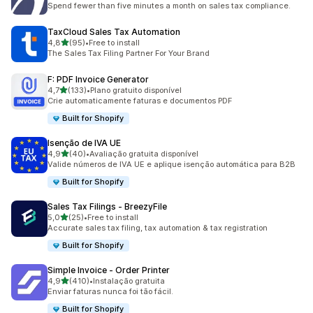
Spend fewer than five minutes a month on sales tax compliance.
TaxCloud Sales Tax Automation
de 5 estrelas
4,8
(95)
•
Free to install
95 total de avaliações
The Sales Tax Filing Partner For Your Brand
F: PDF Invoice Generator
de 5 estrelas
4,7
(133)
•
Plano gratuito disponível
133 total de avaliações
Crie automaticamente faturas e documentos PDF
Built for Shopify
Isenção de IVA UE
de 5 estrelas
4,9
(40)
•
Avaliação gratuita disponível
40 total de avaliações
Valide números de IVA UE e aplique isenção automática para B2B
Built for Shopify
Sales Tax Filings ‑ BreezyFile
de 5 estrelas
5,0
(25)
•
Free to install
25 total de avaliações
Accurate sales tax filing, tax automation & tax registration
Built for Shopify
Simple Invoice ‑ Order Printer
de 5 estrelas
4,9
(410)
•
Instalação gratuita
410 total de avaliações
Enviar faturas nunca foi tão fácil.
Built for Shopify