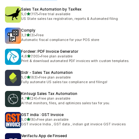
Sales Tax Automation by TaxRex
de 5 estrelas
5,0
(117)
•
Free trial available
117 total de avaliações
US State sales tax registration, reports & Automated filing
Comply
de 5 estrelas
3,3
(3)
•
Free
3 total de avaliações
Automatic fiscal compliance for your POS store
Fordeer: PDF Invoice Generator
de 5 estrelas
4,6
(130)
•
Free plan available
130 total de avaliações
Print & download automated PDF invoices with custom templates.
Sidr ‑ Sales Tax Automation
de 5 estrelas
5,0
(63)
•
Free plan available
63 total de avaliações
Fully automate US sales tax compliance and filings!
Kintsugi Sales Tax Automation
de 5 estrelas
4,7
(24)
•
Free plan available
24 total de avaliações
AI that monitors, files, and optimizes sales tax for you.
GST india : GST Invoice
de 5 estrelas
5,0
(8)
•
Free plan available
8 total de avaliações
GST invoice India , GST data , indian gst invoice GST invoices
Verifactu App de Finseed