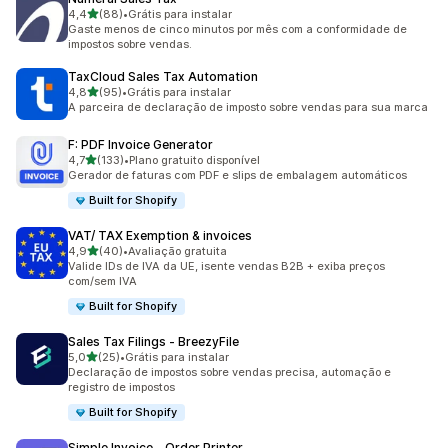
de 5 estrelas
4,4
(88)
•
Grátis para instalar
88 avaliações ao todo
Gaste menos de cinco minutos por mês com a conformidade de
impostos sobre vendas.
TaxCloud Sales Tax Automation
de 5 estrelas
4,8
(95)
•
Grátis para instalar
95 avaliações ao todo
A parceira de declaração de imposto sobre vendas para sua marca
F: PDF Invoice Generator
de 5 estrelas
4,7
(133)
•
Plano gratuito disponível
133 avaliações ao todo
Gerador de faturas com PDF e slips de embalagem automáticos
Built for Shopify
VAT/ TAX Exemption & invoices
de 5 estrelas
4,9
(40)
•
Avaliação gratuita
40 avaliações ao todo
Valide IDs de IVA da UE, isente vendas B2B + exiba preços
com/sem IVA
Built for Shopify
Sales Tax Filings ‑ BreezyFile
de 5 estrelas
5,0
(25)
•
Grátis para instalar
25 avaliações ao todo
Declaração de impostos sobre vendas precisa, automação e
registro de impostos
Built for Shopify
Simple Invoice ‑ Order Printer