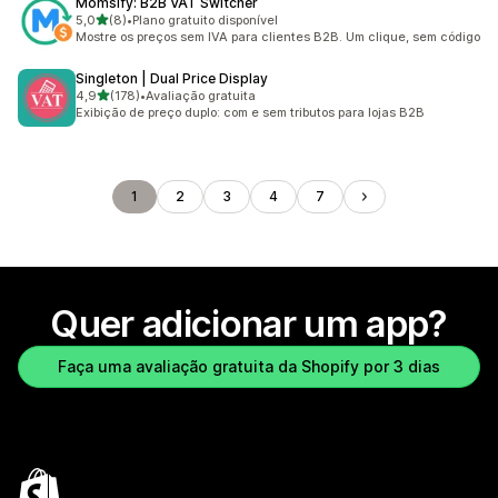
Momsify: B2B VAT Switcher
de 5 estrelas
5,0
(8)
•
Plano gratuito disponível
8 avaliações ao todo
Mostre os preços sem IVA para clientes B2B. Um clique, sem código
Singleton | Dual Price Display
de 5 estrelas
4,9
(178)
•
Avaliação gratuita
178 avaliações ao todo
Exibição de preço duplo: com e sem tributos para lojas B2B
1
2
3
4
7
Quer adicionar um app?
Faça uma avaliação gratuita da Shopify por 3 dias