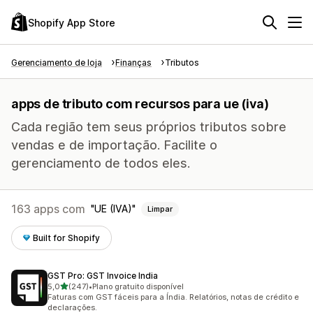
Shopify App Store
Gerenciamento de loja
Finanças
Tributos
apps de tributo com recursos para ue (iva)
Cada região tem seus próprios tributos sobre
vendas e de importação. Facilite o
gerenciamento de todos eles.
163 apps com
UE (IVA)
Limpar
Built for Shopify
GST Pro: GST Invoice India
de 5 estrelas
5,0
(247)
•
Plano gratuito disponível
247 avaliações ao todo
Faturas com GST fáceis para a Índia. Relatórios, notas de crédito e
declarações.