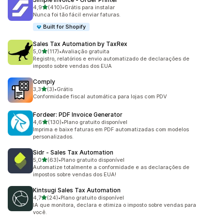
de 5 estrelas
4,9
(410)
•
Grátis para instalar
410 avaliações ao todo
Nunca foi tão fácil enviar faturas.
Built for Shopify
Sales Tax Automation by TaxRex
de 5 estrelas
5,0
(117)
•
Avaliação gratuita
117 avaliações ao todo
Registro, relatórios e envio automatizado de declarações de
imposto sobre vendas dos EUA
Comply
de 5 estrelas
3,3
(3)
•
Grátis
3 avaliações ao todo
Conformidade fiscal automática para lojas com PDV
Fordeer: PDF Invoice Generator
de 5 estrelas
4,6
(130)
•
Plano gratuito disponível
130 avaliações ao todo
Imprima e baixe faturas em PDF automatizadas com modelos
personalizados.
Sidr ‑ Sales Tax Automation
de 5 estrelas
5,0
(63)
•
Plano gratuito disponível
63 avaliações ao todo
Automatize totalmente a conformidade e as declarações de
impostos sobre vendas dos EUA!
Kintsugi Sales Tax Automation
de 5 estrelas
4,7
(24)
•
Plano gratuito disponível
24 avaliações ao todo
IA que monitora, declara e otimiza o imposto sobre vendas para
você.