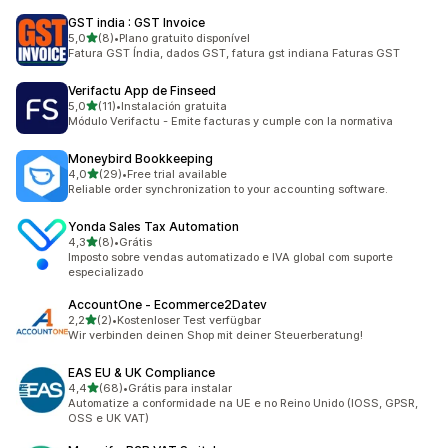
GST india : GST Invoice
de 5 estrelas
5,0
(8)
•
Plano gratuito disponível
8 avaliações ao todo
Fatura GST Índia, dados GST, fatura gst indiana Faturas GST
Verifactu App de Finseed
de 5 estrelas
5,0
(11)
•
Instalación gratuita
11 avaliações ao todo
Módulo Verifactu - Emite facturas y cumple con la normativa
Moneybird Bookkeeping
de 5 estrelas
4,0
(29)
•
Free trial available
29 avaliações ao todo
Reliable order synchronization to your accounting software.
Yonda Sales Tax Automation
de 5 estrelas
4,3
(8)
•
Grátis
8 avaliações ao todo
Imposto sobre vendas automatizado e IVA global com suporte
especializado
AccountOne ‑ Ecommerce2Datev
de 5 estrelas
2,2
(2)
•
Kostenloser Test verfügbar
2 avaliações ao todo
Wir verbinden deinen Shop mit deiner Steuerberatung!
EAS EU & UK Compliance
de 5 estrelas
4,4
(68)
•
Grátis para instalar
68 avaliações ao todo
Automatize a conformidade na UE e no Reino Unido (IOSS, GPSR,
OSS e UK VAT)