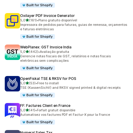
Built for Shopify
Oxilayer PDF Invoice Generator
de 5 estrelas
5,0
(161)
•
Plano gratuito disponível
161 avaliações ao todo
Impressora de pedidos para faturas, guias de remessa, orçamentos
e faturas eletrônicas
Built for Shopify
WebPlanex: GST Invoice India
de 5 estrelas
5,0
(442)
•
Avaliação gratuita
442 avaliações ao todo
Gerencie notas fiscais de GST, relatórios e notas fiscais
eletrônicas sem complicações
Built for Shopify
OpenFiskal TSE & RKSV for POS
de 5 estrelas
5,0
(53)
•
Free to install
53 avaliações ao todo
TSE (KassenSichV) and RKSV signed printed & digital receipts
Built for Shopify
FF: Factures Client en France
de 5 estrelas
5,0
(41)
•
Forfait gratuit disponible
41 avaliações ao todo
Automatisez vos factures PDF et Factur-X pour la France
Built for Shopify
Numeral Sales Tax