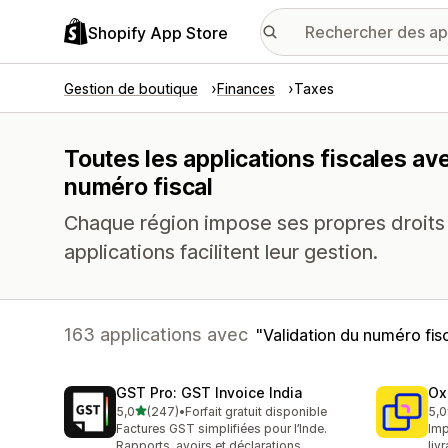
Shopify App Store
Gestion de boutique
Finances
Taxes
Toutes les applications fiscales av
numéro fiscal
Chaque région impose ses propres droits 
applications facilitent leur gestion.
163 applications avec
Validation du numéro fis
GST Pro: GST Invoice India
Ox
étoile(s) sur 5
5,0
(247)
•
Forfait gratuit disponible
5,0
247 avis au total
161
Factures GST simplifiées pour l’Inde.
Imp
Rapports, avoirs et déclarations.
liv