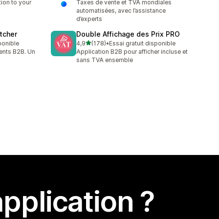
tion to your
Taxes de vente et TVA mondiales
automatisées, avec l’assistance
d’experts
tcher
Double Affichage des Prix PRO
étoile(s) sur 5
sponible
4,9
(178)
•
Essai gratuit disponible
178 avis au total
ients B2B. Un
Application B2B pour afficher incluse et
sans TVA ensemble
pplication ?