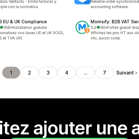
ulo Verifactu - Emite facturas y
Reliable order synchroniza
ple con la normativa
accounting software.
S EU & UK Compliance
Momsify: B2B VAT Swi
étoile(s) sur 5
étoile(s) sur 5
(68)
•
Installation gratuite
5,0
(8)
•
Forfait gratuit di
avis au total
8 avis au total
omatisez vos taxes UE et UK (IOSS,
Affichez les prix HT aux cl
 et TVA UK)
clic, aucun code.
Suivant
1
2
3
4
…
7
tez ajouter une a