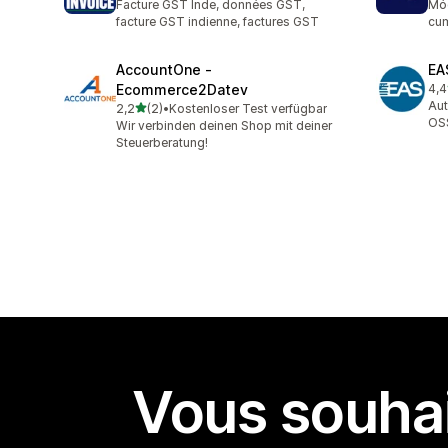
Facture GST Inde, données GST,
Mód
facture GST indienne, factures GST
cum
AccountOne ‑
EA
Ecommerce2Datev
4,4
68 
Aut
étoile(s) sur 5
2,2
(2)
•
Kostenloser Test verfügbar
2 avis au total
OSS
Wir verbinden deinen Shop mit deiner
Steuerberatung!
Vous souhai