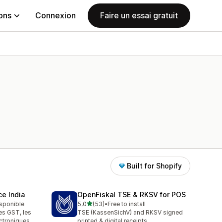
ions
Connexion
Faire un essai gratuit
Built for Shopify
e India
OpenFiskal TSE & RKSV for POS
étoile(s) sur 5
isponible
5,0
(53)
•
Free to install
53 avis au total
es GST, les
TSE (KassenSichV) and RKSV signed
ectroniques
printed & digital receipts