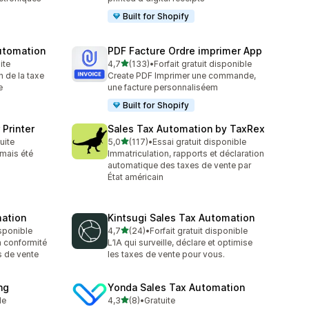
Built for Shopify
utomation
PDF Facture Ordre imprimer App
étoile(s) sur 5
ite
4,7
(133)
•
Forfait gratuit disponible
133 avis au total
n de la taxe
Create PDF Imprimer une commande,
e
une facture personnaliséem
Built for Shopify
 Printer
Sales Tax Automation by TaxRex
étoile(s) sur 5
tuite
5,0
(117)
•
Essai gratuit disponible
117 avis au total
amais été
Immatriculation, rapports et déclaration
automatique des taxes de vente par
État américain
mation
Kintsugi Sales Tax Automation
étoile(s) sur 5
isponible
4,7
(24)
•
Forfait gratuit disponible
24 avis au total
a conformité
L’IA qui surveille, déclare et optimise
s de vente
les taxes de vente pour vous.
ng
Yonda Sales Tax Automation
étoile(s) sur 5
le
4,3
(8)
•
Gratuite
8 avis au total