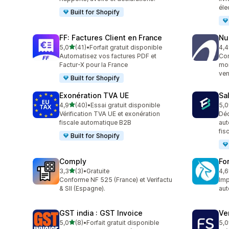
éle
Built for Shopify
FF: Factures Client en France
Nu
étoile(s) sur 5
5,0
(41)
•
Forfait gratuit disponible
4,4
41 avis au total
88 
Automatisez vos factures PDF et
Con
Factur-X pour la France
moi
ven
Built for Shopify
Exonération TVA UE
Sa
étoile(s) sur 5
4,9
(40)
•
Essai gratuit disponible
5,0
40 avis au total
25 
Vérification TVA UE et exonération
Déc
fiscale automatique B2B
aut
fis
Built for Shopify
Comply
Fo
étoile(s) sur 5
3,3
(3)
•
Gratuite
4,6
3 avis au total
130
Conforme NF 525 (France) et Verifactu
Imp
& SII (Espagne).
aut
GST india : GST Invoice
Ve
étoile(s) sur 5
5,0
(8)
•
Forfait gratuit disponible
5,0
8 avis au total
11 