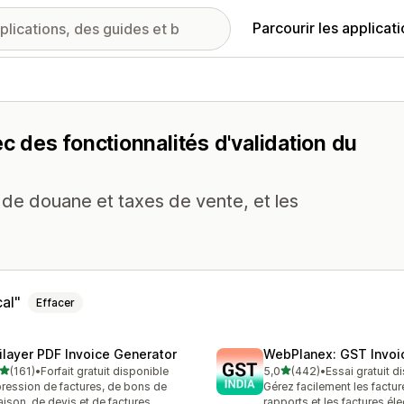
Parcourir les applicat
ec des fonctionnalités d'validation du
de douane et taxes de vente, et les
cal
Effacer
ilayer PDF Invoice Generator
WebPlanex: GST Invoic
étoile(s) sur 5
étoile(s) sur 5
(161)
•
Forfait gratuit disponible
5,0
(442)
•
Essai gratuit d
 avis au total
442 avis au total
ression de factures, de bons de
Gérez facilement les factur
raison, de devis et de factures
rapports et les factures él