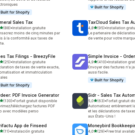
ctroniques
Built for Shopify
Built for Shopify
meral Sales Tax
TaxCloud Sales Tax A
étoile(s) sur 5
étoile(s) sur 5
(88)
•
Installation gratuite
4,8
(95)
•
Installation gratu
avis au total
95 avis au total
sacrez moins de cinq minutes par
Le partenaire de déclaratio
s à la conformité aux taxes de
de vente pour votre marqu
te.
les Tax Filings ‑ BreezyFile
Simple Invoice ‑ Order
étoile(s) sur 5
étoile(s) sur 5
(25)
•
Installation gratuite
4,9
(410)
•
Installation gra
avis au total
410 avis au total
laration de taxes de vente exacte,
Envoyer des factures n'a j
omatisation et immatriculation
aussi facile.
cales
Built for Shopify
Built for Shopify
rdeer: PDF Invoice Generator
Sidr ‑ Sales Tax Auto
étoile(s) sur 5
étoile(s) sur 5
(130)
•
Forfait gratuit disponible
5,0
(63)
•
Forfait gratuit d
 avis au total
63 avis au total
rimez/téléchargez factures PDF
Automatisez entièrement l
o avec modèles perso
et les déclarations de taxe
aux États-Unis !
rifactu App de Finseed
Moneybird Bookkeepi
étoile(s) sur 5
étoile(s) sur 5
(11)
•
Instalación gratuita
4,0
(29)
•
Free trial availab
avis au total
29 avis au total