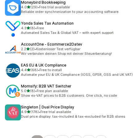
Moneybird Bookkeeping
별 5개 중
4.0
(29)
•
Free trial available
총 리뷰 29개
Reliable order synchronization to your accounting software.
Yonda Sales Tax Automation
별 5개 중
4.3
(8)
•
Free
총 리뷰 8개
Automated Sales Tax & Global VAT – with expert support
AccountOne ‑ Ecommerce2Datev
별 5개 중
2.2
(2)
•
Kostenloser Test verfügbar
총 리뷰 2개
Wir verbinden deinen Shop mit deiner Steuerberatung!
EAS EU & UK Compliance
별 5개 중
4.4
(68)
•
Free to install
총 리뷰 68개
Automate your EU & UK Compliance (IOSS, GPSR, OSS and UK VAT)
Momsify: B2B VAT Switcher
별 5개 중
5.0
(8)
•
Free plan available
총 리뷰 8개
Show ex-VAT prices to B2B customers. One click, no code
Singleton | Dual Price Display
별 5개 중
4.9
(178)
•
Free trial available
총 리뷰 178개
Dual price display: tax-included & tax-excluded for B2B stores