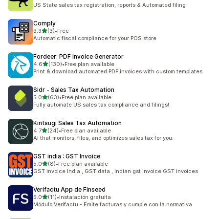
총 리뷰 117개
US State sales tax registration, reports & Automated filing
Comply
별 5개 중
3.3
(3)
•
Free
총 리뷰 3개
Automatic fiscal compliance for your POS store
Fordeer: PDF Invoice Generator
별 5개 중
4.6
(130)
•
Free plan available
총 리뷰 130개
Print & download automated PDF invoices with custom templates.
Sidr ‑ Sales Tax Automation
별 5개 중
5.0
(63)
•
Free plan available
총 리뷰 63개
Fully automate US sales tax compliance and filings!
Kintsugi Sales Tax Automation
별 5개 중
4.7
(24)
•
Free plan available
총 리뷰 24개
AI that monitors, files, and optimizes sales tax for you.
GST india : GST Invoice
별 5개 중
5.0
(8)
•
Free plan available
총 리뷰 8개
GST invoice India , GST data , indian gst invoice GST invoices
Verifactu App de Finseed
별 5개 중
5.0
(11)
•
Instalación gratuita
총 리뷰 11개
Módulo Verifactu - Emite facturas y cumple con la normativa