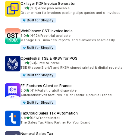
Oxilayer PDF Invoice Generator
별 5개 중
5.0
(161)
•
Free plan available
총 리뷰 161개
Order printer for invoices packing slips quotes and e-invoices
Built for Shopify
WebPlanex: GST Invoice India
별 5개 중
5.0
(442)
•
Free trial available
총 리뷰 442개
Manage GST invoices, reports, and e-Invoices seamlessly
Built for Shopify
OpenFiskal TSE & RKSV for POS
별 5개 중
5.0
(53)
•
Free to install
총 리뷰 53개
TSE (KassenSichV) and RKSV signed printed & digital receipts
Built for Shopify
FF: Factures Client en France
별 5개 중
5.0
(41)
•
Forfait gratuit disponible
총 리뷰 41개
Automatisez vos factures PDF et Factur-X pour la France
Built for Shopify
TaxCloud Sales Tax Automation
별 5개 중
4.8
(95)
•
Free to install
총 리뷰 95개
The Sales Tax Filing Partner For Your Brand
Numeral Sales Tax