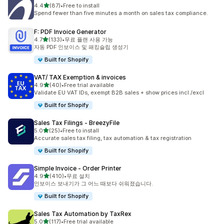
별 5개 중
4.4
(87)
•
Free to install
총 리뷰 87개
Spend fewer than five minutes a month on sales tax compliance.
F: PDF Invoice Generator
별 5개 중
4.7
(133)
•
무료 플랜 사용 가능
총 리뷰 133개
자동 PDF 인보이스 및 패킹슬립 생성기
Built for Shopify
VAT/ TAX Exemption & invoices
별 5개 중
4.9
(40)
•
Free trial available
총 리뷰 40개
Validate EU VAT IDs, exempt B2B sales + show prices incl./excl
Built for Shopify
Sales Tax Filings ‑ BreezyFile
별 5개 중
5.0
(25)
•
Free to install
총 리뷰 25개
Accurate sales tax filing, tax automation & tax registration
Built for Shopify
Simple Invoice ‑ Order Printer
별 5개 중
4.9
(410)
•
무료 설치
총 리뷰 410개
인보이스 보내기가 그 어느 때보다 쉬워졌습니다.
Built for Shopify
Sales Tax Automation by TaxRex
별 5개 중
5.0
(117)
•
Free trial available