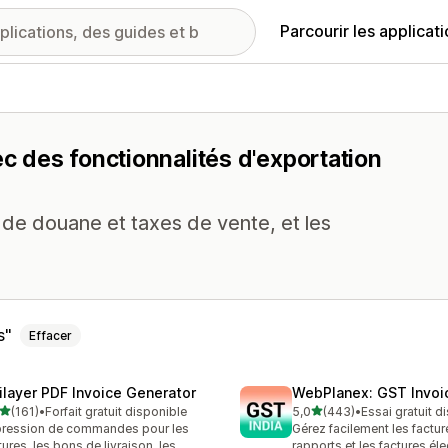
Parcourir les applicat
ec des fonctionnalités d'exportation
de douane et taxes de vente, et les
s
Effacer
ilayer PDF Invoice Generator
WebPlanex: GST Invoic
étoile(s) sur 5
étoile(s) sur 5
(161)
•
Forfait gratuit disponible
5,0
(443)
•
Essai gratuit d
 avis au total
443 avis au total
ression de commandes pour les
Gérez facilement les factur
tures, les bons de livraison, les
rapports et les factures él