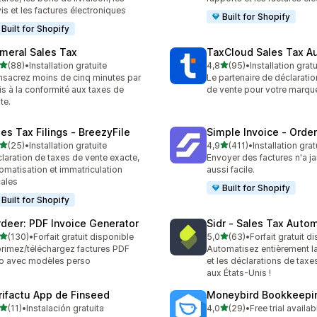
is et les factures électroniques
Built for Shopify
Built for Shopify
meral Sales Tax
TaxCloud Sales Tax A
étoile(s) sur 5
étoile(s) sur 5
(88)
•
Installation gratuite
4,8
(95)
•
Installation gratu
avis au total
95 avis au total
sacrez moins de cinq minutes par
Le partenaire de déclaratio
s à la conformité aux taxes de
de vente pour votre marqu
te.
les Tax Filings ‑ BreezyFile
Simple Invoice ‑ Order
étoile(s) sur 5
étoile(s) sur 5
(25)
•
Installation gratuite
4,9
(411)
•
Installation grat
avis au total
411 avis au total
laration de taxes de vente exacte,
Envoyer des factures n'a j
omatisation et immatriculation
aussi facile.
cales
Built for Shopify
Built for Shopify
rdeer: PDF Invoice Generator
Sidr ‑ Sales Tax Auto
étoile(s) sur 5
étoile(s) sur 5
(130)
•
Forfait gratuit disponible
5,0
(63)
•
Forfait gratuit d
 avis au total
63 avis au total
rimez/téléchargez factures PDF
Automatisez entièrement l
o avec modèles perso
et les déclarations de taxe
aux États-Unis !
rifactu App de Finseed
Moneybird Bookkeepi
étoile(s) sur 5
étoile(s) sur 5
(11)
•
Instalación gratuita
4,0
(29)
•
Free trial availab
avis au total
29 avis au total