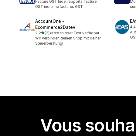
Facture GST Inde, rapports, facture
Mód
GST indienne factures GST
cum
AccountOne ‑
EA
Ecommerce2Datev
4,4
68 
Aut
étoile(s) sur 5
2,2
(2)
•
Kostenloser Test verfügbar
2 avis au total
OSS
Wir verbinden deinen Shop mit deiner
Steuerberatung!
Vous souhai