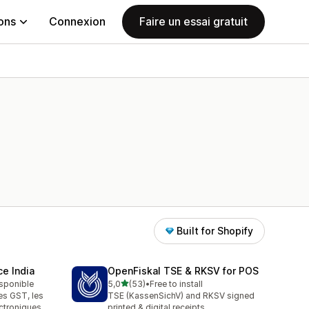
ions
Connexion
Faire un essai gratuit
Built for Shopify
e India
OpenFiskal TSE & RKSV for POS
étoile(s) sur 5
isponible
5,0
(53)
•
Free to install
53 avis au total
es GST, les
TSE (KassenSichV) and RKSV signed
ectroniques
printed & digital receipts