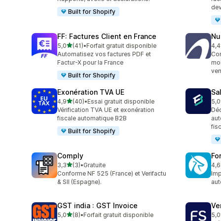
dev
Built for Shopify
FF: Factures Client en France
Nu
étoile(s) sur 5
5,0
(41)
•
Forfait gratuit disponible
4,4
41 avis au total
88 
Automatisez vos factures PDF et
Con
Factur-X pour la France
moi
ven
Built for Shopify
Exonération TVA UE
Sa
étoile(s) sur 5
4,9
(40)
•
Essai gratuit disponible
5,0
40 avis au total
25 
Vérification TVA UE et exonération
Déc
fiscale automatique B2B
aut
fis
Built for Shopify
Comply
Fo
étoile(s) sur 5
3,3
(3)
•
Gratuite
4,6
3 avis au total
130
Conforme NF 525 (France) et Verifactu
Imp
& SII (Espagne).
aut
GST india : GST Invoice
Ve
étoile(s) sur 5
5,0
(8)
•
Forfait gratuit disponible
5,0
8 avis au total
11 