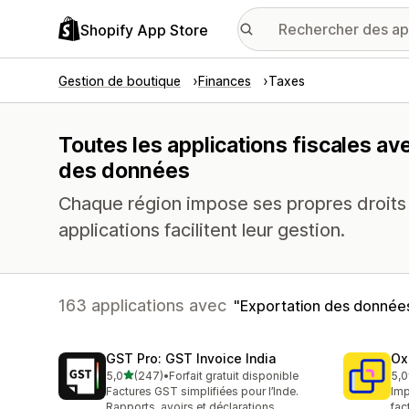
Shopify App Store
Gestion de boutique
Finances
Taxes
Toutes les applications fiscales av
des données
Chaque région impose ses propres droits 
applications facilitent leur gestion.
163 applications avec
Exportation des donnée
GST Pro: GST Invoice India
Ox
étoile(s) sur 5
5,0
(247)
•
Forfait gratuit disponible
5,0
247 avis au total
161
Factures GST simplifiées pour l’Inde.
Imp
Rapports, avoirs et déclarations.
fac