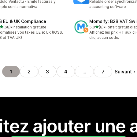
ulo Verifactu - Emite facturas y
Reliable order synchroniza
ple con la normativa
accounting software.
S EU & UK Compliance
Momsify: B2B VAT Swi
étoile(s) sur 5
étoile(s) sur 5
(68)
•
Installation gratuite
5,0
(8)
•
Forfait gratuit di
avis au total
8 avis au total
omatisez vos taxes UE et UK (IOSS,
Affichez les prix HT aux cl
 et TVA UK)
clic, aucun code.
Suivant
1
2
3
4
…
7
tez ajouter une a