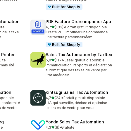
Built for Shopify
utomation
PDF Facture Ordre imprimer App
étoile(s) sur 5
ite
4,7
(133)
•
Forfait gratuit disponible
133 avis au total
n de la taxe
Create PDF Imprimer une commande,
e
une facture personnaliséem
Built for Shopify
 Printer
Sales Tax Automation by TaxRex
étoile(s) sur 5
uite
5,0
(117)
•
Essai gratuit disponible
117 avis au total
amais été
Immatriculation, rapports et déclaration
automatique des taxes de vente par
État américain
mation
Kintsugi Sales Tax Automation
étoile(s) sur 5
isponible
4,7
(24)
•
Forfait gratuit disponible
24 avis au total
a conformité
L’IA qui surveille, déclare et optimise
s de vente
les taxes de vente pour vous.
ng
Yonda Sales Tax Automation
étoile(s) sur 5
le
4,3
(8)
•
Gratuite
8 avis au total