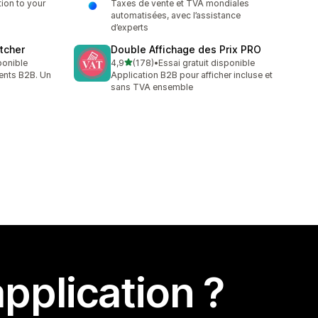
tion to your
Taxes de vente et TVA mondiales
automatisées, avec l’assistance
d’experts
tcher
Double Affichage des Prix PRO
étoile(s) sur 5
sponible
4,9
(178)
•
Essai gratuit disponible
178 avis au total
ients B2B. Un
Application B2B pour afficher incluse et
sans TVA ensemble
pplication ?