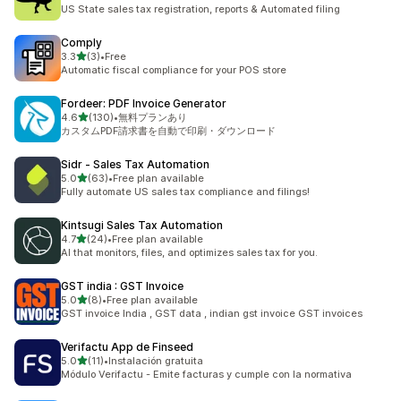
合計レビュー数：117件
US State sales tax registration, reports & Automated filing
Comply
5つ星中
3.3
(3)
•
Free
合計レビュー数：3件
Automatic fiscal compliance for your POS store
Fordeer: PDF Invoice Generator
5つ星中
4.6
(130)
•
無料プランあり
合計レビュー数：130件
カスタムPDF請求書を自動で印刷・ダウンロード
Sidr ‑ Sales Tax Automation
5つ星中
5.0
(63)
•
Free plan available
合計レビュー数：63件
Fully automate US sales tax compliance and filings!
Kintsugi Sales Tax Automation
5つ星中
4.7
(24)
•
Free plan available
合計レビュー数：24件
AI that monitors, files, and optimizes sales tax for you.
GST india : GST Invoice
5つ星中
5.0
(8)
•
Free plan available
合計レビュー数：8件
GST invoice India , GST data , indian gst invoice GST invoices
Verifactu App de Finseed
5つ星中
5.0
(11)
•
Instalación gratuita
合計レビュー数：11件
Módulo Verifactu - Emite facturas y cumple con la normativa