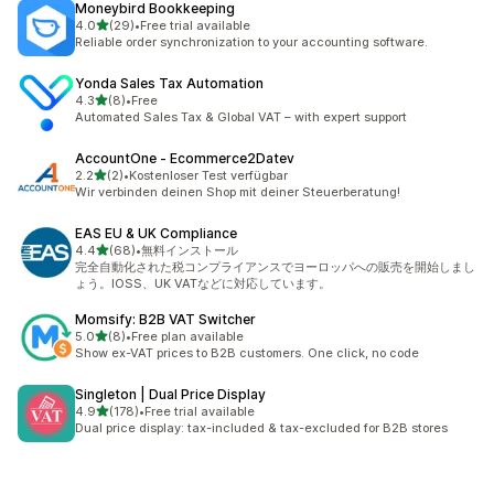
Moneybird Bookkeeping
5つ星中
4.0
(29)
•
Free trial available
合計レビュー数：29件
Reliable order synchronization to your accounting software.
Yonda Sales Tax Automation
5つ星中
4.3
(8)
•
Free
合計レビュー数：8件
Automated Sales Tax & Global VAT – with expert support
AccountOne ‑ Ecommerce2Datev
5つ星中
2.2
(2)
•
Kostenloser Test verfügbar
合計レビュー数：2件
Wir verbinden deinen Shop mit deiner Steuerberatung!
EAS EU & UK Compliance
5つ星中
4.4
(68)
•
無料インストール
合計レビュー数：68件
完全自動化された税コンプライアンスでヨーロッパへの販売を開始しまし
ょう。IOSS、UK VATなどに対応しています。
Momsify: B2B VAT Switcher
5つ星中
5.0
(8)
•
Free plan available
合計レビュー数：8件
Show ex-VAT prices to B2B customers. One click, no code
Singleton | Dual Price Display
5つ星中
4.9
(178)
•
Free trial available
合計レビュー数：178件
Dual price display: tax-included & tax-excluded for B2B stores