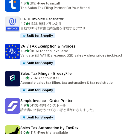
5つ星中
4.8
(95)
•
Free to install
合計レビュー数：95件
The Sales Tax Filing Partner For Your Brand
F: PDF Invoice Generator
5つ星中
4.7
(133)
•
無料プランあり
合計レビュー数：133件
自動でPDF請求書と納品書を作成するアプリ
Built for Shopify
VAT/ TAX Exemption & invoices
5つ星中
4.9
(40)
•
Free trial available
合計レビュー数：40件
Validate EU VAT IDs, exempt B2B sales + show prices incl./excl
Built for Shopify
Sales Tax Filings ‑ BreezyFile
5つ星中
5.0
(25)
•
Free to install
合計レビュー数：25件
Accurate sales tax filing, tax automation & tax registration
Built for Shopify
Simple Invoice ‑ Order Printer
5つ星中
4.9
(410)
•
無料インストール
合計レビュー数：410件
請求書の送信がかつてないほど簡単になりました。
Built for Shopify
Sales Tax Automation by TaxRex
5つ星中
5.0
(117)
•
Free trial available