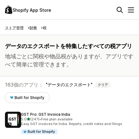
Shopify App Store
ストア管理
財務
税
データのエクスポートを特集したすべての税アプリ
地域ごとに関税や物品税がありますが、アプリです
べて簡単に管理できます。
163個のアプリ：
データのエクスポート
クリア
Built for Shopify
GST Pro: GST Invoice India
5つ星中
5.0
(247)
•
Free plan available
合計レビュー数：247件
Easy GST invoices for India. Reports, credit notes and filings
Built for Shopify