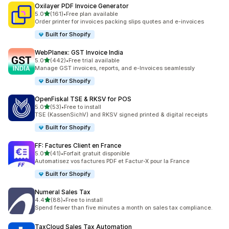
Oxilayer PDF Invoice Generator
5つ星中
5.0
(161)
•
Free plan available
合計レビュー数：161件
Order printer for invoices packing slips quotes and e-invoices
Built for Shopify
WebPlanex: GST Invoice India
5つ星中
5.0
(442)
•
Free trial available
合計レビュー数：442件
Manage GST invoices, reports, and e-Invoices seamlessly
Built for Shopify
OpenFiskal TSE & RKSV for POS
5つ星中
5.0
(53)
•
Free to install
合計レビュー数：53件
TSE (KassenSichV) and RKSV signed printed & digital receipts
Built for Shopify
FF: Factures Client en France
5つ星中
5.0
(41)
•
Forfait gratuit disponible
合計レビュー数：41件
Automatisez vos factures PDF et Factur-X pour la France
Built for Shopify
Numeral Sales Tax
5つ星中
4.4
(88)
•
Free to install
合計レビュー数：88件
Spend fewer than five minutes a month on sales tax compliance.
TaxCloud Sales Tax Automation