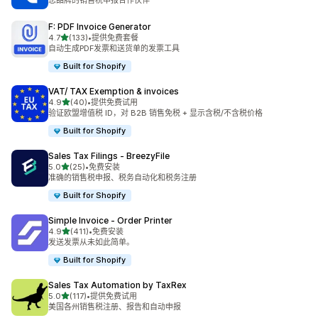
您品牌的销售税申报合作伙伴
F: PDF Invoice Generator
星（满分 5 星）
4.7
(133)
•
提供免费套餐
总共 133 条评论
自动生成PDF发票和送货单的发票工具
Built for Shopify
VAT/ TAX Exemption & invoices
星（满分 5 星）
4.9
(40)
•
提供免费试用
总共 40 条评论
验证欧盟增值税 ID，对 B2B 销售免税 + 显示含税/不含税价格
Built for Shopify
Sales Tax Filings ‑ BreezyFile
星（满分 5 星）
5.0
(25)
•
免费安装
总共 25 条评论
准确的销售税申报、税务自动化和税务注册
Built for Shopify
Simple Invoice ‑ Order Printer
星（满分 5 星）
4.9
(411)
•
免费安装
总共 411 条评论
发送发票从未如此简单。
Built for Shopify
Sales Tax Automation by TaxRex
星（满分 5 星）
5.0
(117)
•
提供免费试用
总共 117 条评论
美国各州销售税注册、报告和自动申报