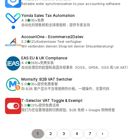
总共 29 条评论
Reliable order synchronization to your accounting software.
Yonda Sales Tax Automation
星（满分 5 星）
4.3
(8)
•
免费
总共 8 条评论
自动化的销售税和全球增值税 - 提供专家支持
AccountOne ‑ Ecommerce2Datev
星（满分 5 星）
2.2
(2)
•
Kostenloser Test verfügbar
总共 2 条评论
Wir verbinden deinen Shop mit deiner Steuerberatung!
EAS EU & UK Compliance
星（满分 5 星）
4.4
(68)
•
免费安装
总共 68 条评论
自动处理您的欧盟和英国合规事务（IOSS、GPSR、OSS 和 UK VAT）
Momsify: B2B VAT Switcher
星（满分 5 星）
5.0
(8)
•
提供免费套餐
总共 8 条评论
向 B2B 客户显示不含增值税的价格。一键操作，无需代码
T‑Selector VAT Toggle & Exempt
星（满分 5 星）
5.0
(31)
•
提供免费试用
总共 31 条评论
我们为您设置增值税切换按钮。B2B 免税 + Google 购物修复
1
2
3
4
7