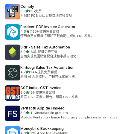
Comply
星（满分 5 星）
3.3
(3)
•
免费
总共 3 条评论
为您的 POS 商店实现自动财务合规
Fordeer: PDF Invoice Generator
星（满分 5 星）
4.6
(130)
•
提供免费套餐
总共 130 条评论
使用自定义模板打印和下载自动生成的 PDF 发票。
Sidr ‑ Sales Tax Automation
星（满分 5 星）
5.0
(63)
•
提供免费套餐
总共 63 条评论
全面实现美国销售税合规和申报自动化！
Kintsugi Sales Tax Automation
星（满分 5 星）
4.7
(24)
•
提供免费套餐
总共 24 条评论
利用 AI 为您监控、申报并优化销售税。
GST india : GST Invoice
星（满分 5 星）
5.0
(8)
•
提供免费套餐
总共 8 条评论
印度 GST 发票，报告，印度 GST 发票
Verifactu App de Finseed
星（满分 5 星）
5.0
(11)
•
Instalación gratuita
总共 11 条评论
Módulo Verifactu - Emite facturas y cumple con la normativa
Moneybird Bookkeeping
星（满分 5 星）
4.0
(29)
•
Free trial available