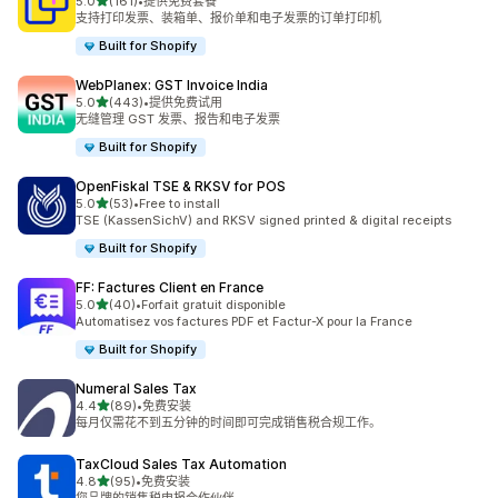
星（满分 5 星）
5.0
(161)
•
提供免费套餐
总共 161 条评论
支持打印发票、装箱单、报价单和电子发票的订单打印机
Built for Shopify
WebPlanex: GST Invoice India
星（满分 5 星）
5.0
(443)
•
提供免费试用
总共 443 条评论
无缝管理 GST 发票、报告和电子发票
Built for Shopify
OpenFiskal TSE & RKSV for POS
星（满分 5 星）
5.0
(53)
•
Free to install
总共 53 条评论
TSE (KassenSichV) and RKSV signed printed & digital receipts
Built for Shopify
FF: Factures Client en France
星（满分 5 星）
5.0
(40)
•
Forfait gratuit disponible
总共 40 条评论
Automatisez vos factures PDF et Factur-X pour la France
Built for Shopify
Numeral Sales Tax
星（满分 5 星）
4.4
(89)
•
免费安装
总共 89 条评论
每月仅需花不到五分钟的时间即可完成销售税合规工作。
TaxCloud Sales Tax Automation
星（满分 5 星）
4.8
(95)
•
免费安装
总共 95 条评论