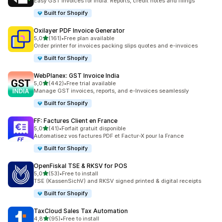
Easy GST invoices for India. Reports, credit notes and filings
Built for Shopify
Oxilayer PDF Invoice Generator
de 5 estrelas
5,0
(161)
•
Free plan available
161 total de avaliações
Order printer for invoices packing slips quotes and e-invoices
Built for Shopify
WebPlanex: GST Invoice India
de 5 estrelas
5,0
(442)
•
Free trial available
442 total de avaliações
Manage GST invoices, reports, and e-Invoices seamlessly
Built for Shopify
FF: Factures Client en France
de 5 estrelas
5,0
(41)
•
Forfait gratuit disponible
41 total de avaliações
Automatisez vos factures PDF et Factur-X pour la France
Built for Shopify
OpenFiskal TSE & RKSV for POS
de 5 estrelas
5,0
(53)
•
Free to install
53 total de avaliações
TSE (KassenSichV) and RKSV signed printed & digital receipts
Built for Shopify
TaxCloud Sales Tax Automation
de 5 estrelas
4,8
(95)
•
Free to install
95 total de avaliações