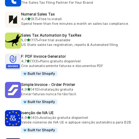
The Sales Tax Filing Partner For Your Brand
Numeral Sales Tax
de 5 estrelas
4,4
(87)
•
Free to install
87 total de avaliações
Spend fewer than five minutes a month on sales tax compliance.
Sales Tax Automation by TaxRex
de 5 estrelas
5,0
(117)
•
Free trial available
117 total de avaliações
US State sales tax registration, reports & Automated filing
F: PDF Invoice Generator
de 5 estrelas
4,7
(133)
•
Plano gratuito disponível
133 total de avaliações
Crie automaticamente faturas e documentos PDF
Built for Shopify
Simple Invoice ‑ Order Printer
de 5 estrelas
4,9
(410)
•
Instalação gratuita
410 total de avaliações
Enviar faturas nunca foi tão fácil.
Built for Shopify
Isenção de IVA UE
de 5 estrelas
4,9
(40)
•
Avaliação gratuita disponível
40 total de avaliações
Valide números de IVA UE e aplique isenção automática para B2B
Built for Shopify