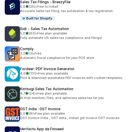
Sales Tax Filings ‑ BreezyFile
de 5 estrelas
5,0
(25)
•
Free to install
25 total de avaliações
Accurate sales tax filing, tax automation & tax registration
Built for Shopify
Sidr ‑ Sales Tax Automation
de 5 estrelas
5,0
(63)
•
Free plan available
63 total de avaliações
Fully automate US sales tax compliance and filings!
Comply
de 5 estrelas
3,3
(3)
•
Free
3 total de avaliações
Automatic fiscal compliance for your POS store
Fordeer: PDF Invoice Generator
de 5 estrelas
4,6
(131)
•
Free plan available
131 total de avaliações
Print & download automated PDF invoices with custom templates.
Kintsugi Sales Tax Automation
de 5 estrelas
4,7
(24)
•
Free plan available
24 total de avaliações
AI that monitors, files, and optimizes sales tax for you.
GST india : GST Invoice
de 5 estrelas
5,0
(8)
•
Free plan available
8 total de avaliações
GST invoice India , GST data , indian gst invoice GST invoices
Verifactu App de Finseed