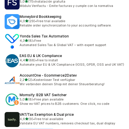
de 5 estrelas
5,0
(11)
•
Instalación gratuita
11 total de avaliações
Módulo Verifactu - Emite facturas y cumple con la normativa
Moneybird Bookkeeping
de 5 estrelas
4,0
(29)
•
Free trial available
29 total de avaliações
Reliable order synchronization to your accounting software.
Yonda Sales Tax Automation
de 5 estrelas
4,3
(8)
•
Free
8 total de avaliações
Automated Sales Tax & Global VAT – with expert support
EAS EU & UK Compliance
de 5 estrelas
4,4
(68)
•
Free to install
68 total de avaliações
Automate your EU & UK Compliance (IOSS, GPSR, OSS and UK VAT)
AccountOne ‑ Ecommerce2Datev
de 5 estrelas
2,2
(2)
•
Kostenloser Test verfügbar
2 total de avaliações
Wir verbinden deinen Shop mit deiner Steuerberatung!
Momsify: B2B VAT Switcher
de 5 estrelas
5,0
(8)
•
Free plan available
8 total de avaliações
Show ex-VAT prices to B2B customers. One click, no code
VAT/Tax Exemption & Dual price
de 5 estrelas
4,6
(9)
•
Free trial available
9 total de avaliações
Validate EU VAT numbers, removes checkout tax, dual display