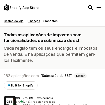
Shopify App Store
Gestão da loja
Finanças
Impostos
Todas as aplicações de impostos com
funcionalidades de submissão de sst
Cada região tem os seus encargos e impostos
de venda. E há aplicações que permitem geri-
los facilmente.
162 aplicações com
Submissão de SST
Limpar
Built for Shopify
GST Pro: GST Invoice India
de 5 estrelas
5,0
(246)
•
Free plan available
246 total de avaliações