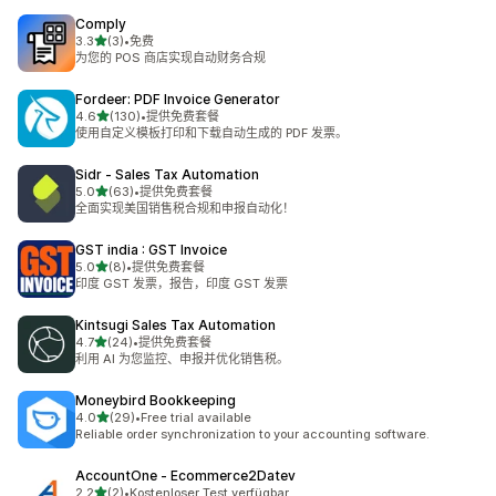
Comply
星（满分 5 星）
3.3
(3)
•
免费
总共 3 条评论
为您的 POS 商店实现自动财务合规
Fordeer: PDF Invoice Generator
星（满分 5 星）
4.6
(130)
•
提供免费套餐
总共 130 条评论
使用自定义模板打印和下载自动生成的 PDF 发票。
Sidr ‑ Sales Tax Automation
星（满分 5 星）
5.0
(63)
•
提供免费套餐
总共 63 条评论
全面实现美国销售税合规和申报自动化！
GST india : GST Invoice
星（满分 5 星）
5.0
(8)
•
提供免费套餐
总共 8 条评论
印度 GST 发票，报告，印度 GST 发票
Kintsugi Sales Tax Automation
星（满分 5 星）
4.7
(24)
•
提供免费套餐
总共 24 条评论
利用 AI 为您监控、申报并优化销售税。
Moneybird Bookkeeping
星（满分 5 星）
4.0
(29)
•
Free trial available
总共 29 条评论
Reliable order synchronization to your accounting software.
AccountOne ‑ Ecommerce2Datev
星（满分 5 星）
2.2
(2)
•
Kostenloser Test verfügbar