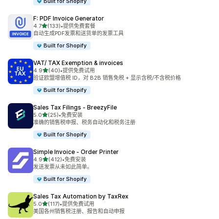
Built for Shopify
F: PDF Invoice Generator
星（满分 5 星）
4.7
(133)
•
提供免费套餐
总共 133 条评论
自动生成PDF发票和送货单的发票工具
Built for Shopify
VAT/ TAX Exemption & invoices
星（满分 5 星）
4.9
(40)
•
提供免费试用
总共 40 条评论
验证欧盟增值税 ID，对 B2B 销售免税 + 显示含税/不含税价格
Built for Shopify
Sales Tax Filings ‑ BreezyFile
星（满分 5 星）
5.0
(25)
•
免费安装
总共 25 条评论
准确的销售税申报、税务自动化和税务注册
Built for Shopify
Simple Invoice ‑ Order Printer
星（满分 5 星）
4.9
(412)
•
免费安装
总共 412 条评论
发送发票从未如此简单。
Built for Shopify
Sales Tax Automation by TaxRex
星（满分 5 星）
5.0
(117)
•
提供免费试用
总共 117 条评论
美国各州销售税注册、报告和自动申报