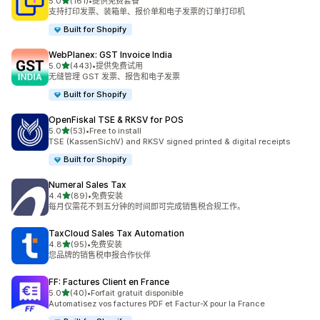
星（满分 5 星）
5.0
(161)
•
提供免费套餐
总共 161 条评论
支持打印发票、装箱单、报价单和电子发票的订单打印机
Built for Shopify
WebPlanex: GST Invoice India
星（满分 5 星）
5.0
(443)
•
提供免费试用
总共 443 条评论
无缝管理 GST 发票、报告和电子发票
Built for Shopify
OpenFiskal TSE & RKSV for POS
星（满分 5 星）
5.0
(53)
•
Free to install
总共 53 条评论
TSE (KassenSichV) and RKSV signed printed & digital receipts
Built for Shopify
Numeral Sales Tax
星（满分 5 星）
4.4
(89)
•
免费安装
总共 89 条评论
每月仅需花不到五分钟的时间即可完成销售税合规工作。
TaxCloud Sales Tax Automation
星（满分 5 星）
4.8
(95)
•
免费安装
总共 95 条评论
您品牌的销售税申报合作伙伴
FF: Factures Client en France
星（满分 5 星）
5.0
(40)
•
Forfait gratuit disponible
总共 40 条评论
Automatisez vos factures PDF et Factur-X pour la France