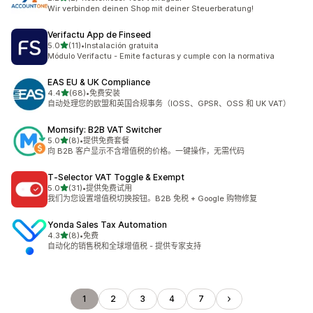
总共 2 条评论
Wir verbinden deinen Shop mit deiner Steuerberatung!
Verifactu App de Finseed
星（满分 5 星）
5.0
(11)
•
Instalación gratuita
总共 11 条评论
Módulo Verifactu - Emite facturas y cumple con la normativa
EAS EU & UK Compliance
星（满分 5 星）
4.4
(68)
•
免费安装
总共 68 条评论
自动处理您的欧盟和英国合规事务（IOSS、GPSR、OSS 和 UK VAT）
Momsify: B2B VAT Switcher
星（满分 5 星）
5.0
(8)
•
提供免费套餐
总共 8 条评论
向 B2B 客户显示不含增值税的价格。一键操作，无需代码
T‑Selector VAT Toggle & Exempt
星（满分 5 星）
5.0
(31)
•
提供免费试用
总共 31 条评论
我们为您设置增值税切换按钮。B2B 免税 + Google 购物修复
Yonda Sales Tax Automation
星（满分 5 星）
4.3
(8)
•
免费
总共 8 条评论
自动化的销售税和全球增值税 - 提供专家支持
1
2
3
4
7