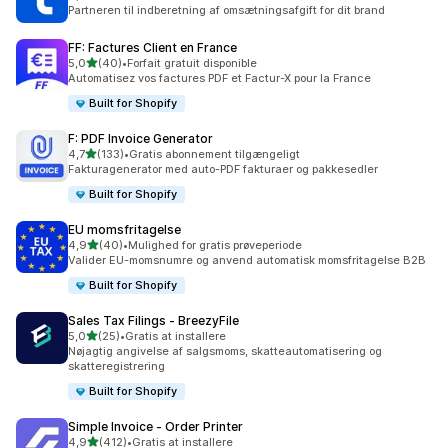
95 anmeldelser i alt
Partneren til indberetning af omsætningsafgift for dit brand
FF: Factures Client en France
ud af 5 stjerner
5,0
(40)
•
Forfait gratuit disponible
40 anmeldelser i alt
Automatisez vos factures PDF et Factur-X pour la France
Built for Shopify
F: PDF Invoice Generator
ud af 5 stjerner
4,7
(133)
•
Gratis abonnement tilgængeligt
133 anmeldelser i alt
Fakturagenerator med auto-PDF fakturaer og pakkesedler
Built for Shopify
EU momsfritagelse
ud af 5 stjerner
4,9
(40)
•
Mulighed for gratis prøveperiode
40 anmeldelser i alt
Valider EU-momsnumre og anvend automatisk momsfritagelse B2B
Built for Shopify
Sales Tax Filings ‑ BreezyFile
ud af 5 stjerner
5,0
(25)
•
Gratis at installere
25 anmeldelser i alt
Nøjagtig angivelse af salgsmoms, skatteautomatisering og
skatteregistrering
Built for Shopify
Simple Invoice ‑ Order Printer
ud af 5 stjerner
4,9
(412)
•
Gratis at installere