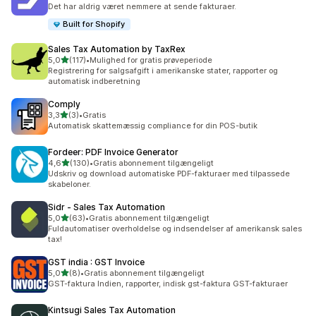
412 anmeldelser i alt
Det har aldrig været nemmere at sende fakturaer.
Built for Shopify
Sales Tax Automation by TaxRex
ud af 5 stjerner
5,0
(117)
•
Mulighed for gratis prøveperiode
117 anmeldelser i alt
Registrering for salgsafgift i amerikanske stater, rapporter og
automatisk indberetning
Comply
ud af 5 stjerner
3,3
(3)
•
Gratis
3 anmeldelser i alt
Automatisk skattemæssig compliance for din POS-butik
Fordeer: PDF Invoice Generator
ud af 5 stjerner
4,6
(130)
•
Gratis abonnement tilgængeligt
130 anmeldelser i alt
Udskriv og download automatiske PDF-fakturaer med tilpassede
skabeloner.
Sidr ‑ Sales Tax Automation
ud af 5 stjerner
5,0
(63)
•
Gratis abonnement tilgængeligt
63 anmeldelser i alt
Fuldautomatiser overholdelse og indsendelser af amerikansk sales
tax!
GST india : GST Invoice
ud af 5 stjerner
5,0
(8)
•
Gratis abonnement tilgængeligt
8 anmeldelser i alt
GST-faktura Indien, rapporter, indisk gst-faktura GST-fakturaer
Kintsugi Sales Tax Automation