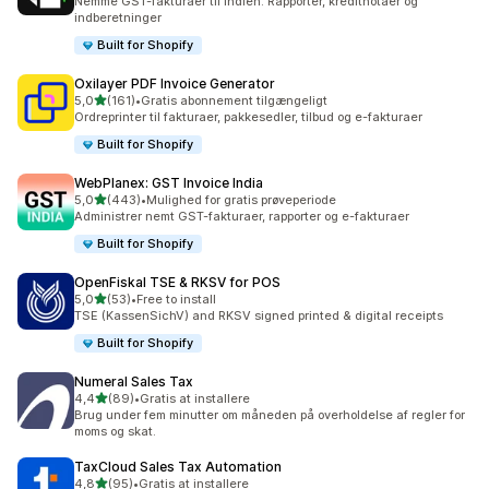
Nemme GST-fakturaer til Indien. Rapporter, kreditnotaer og
indberetninger
Built for Shopify
Oxilayer PDF Invoice Generator
ud af 5 stjerner
5,0
(161)
•
Gratis abonnement tilgængeligt
161 anmeldelser i alt
Ordreprinter til fakturaer, pakkesedler, tilbud og e-fakturaer
Built for Shopify
WebPlanex: GST Invoice India
ud af 5 stjerner
5,0
(443)
•
Mulighed for gratis prøveperiode
443 anmeldelser i alt
Administrer nemt GST-fakturaer, rapporter og e-fakturaer
Built for Shopify
OpenFiskal TSE & RKSV for POS
ud af 5 stjerner
5,0
(53)
•
Free to install
53 anmeldelser i alt
TSE (KassenSichV) and RKSV signed printed & digital receipts
Built for Shopify
Numeral Sales Tax
ud af 5 stjerner
4,4
(89)
•
Gratis at installere
89 anmeldelser i alt
Brug under fem minutter om måneden på overholdelse af regler for
moms og skat.
TaxCloud Sales Tax Automation
ud af 5 stjerner
4,8
(95)
•
Gratis at installere