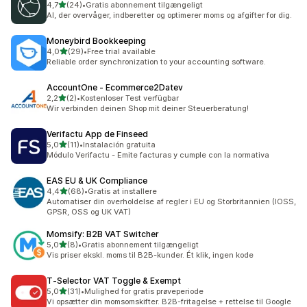
ud af 5 stjerner
4,7
(24)
•
Gratis abonnement tilgængeligt
24 anmeldelser i alt
AI, der overvåger, indberetter og optimerer moms og afgifter for dig.
Moneybird Bookkeeping
ud af 5 stjerner
4,0
(29)
•
Free trial available
29 anmeldelser i alt
Reliable order synchronization to your accounting software.
AccountOne ‑ Ecommerce2Datev
ud af 5 stjerner
2,2
(2)
•
Kostenloser Test verfügbar
2 anmeldelser i alt
Wir verbinden deinen Shop mit deiner Steuerberatung!
Verifactu App de Finseed
ud af 5 stjerner
5,0
(11)
•
Instalación gratuita
11 anmeldelser i alt
Módulo Verifactu - Emite facturas y cumple con la normativa
EAS EU & UK Compliance
ud af 5 stjerner
4,4
(68)
•
Gratis at installere
68 anmeldelser i alt
Automatiser din overholdelse af regler i EU og Storbritannien (IOSS,
GPSR, OSS og UK VAT)
Momsify: B2B VAT Switcher
ud af 5 stjerner
5,0
(8)
•
Gratis abonnement tilgængeligt
8 anmeldelser i alt
Vis priser ekskl. moms til B2B-kunder. Ét klik, ingen kode
T‑Selector VAT Toggle & Exempt
ud af 5 stjerner
5,0
(31)
•
Mulighed for gratis prøveperiode
31 anmeldelser i alt
Vi opsætter din momsomskifter. B2B-fritagelse + rettelse til Google