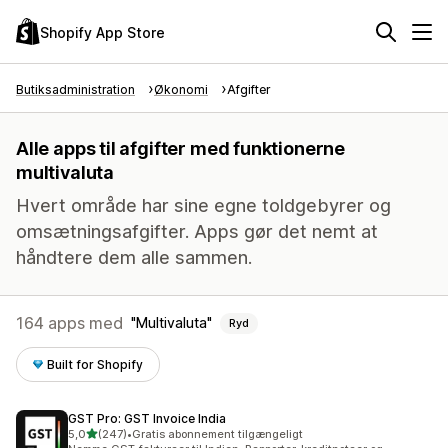
Shopify App Store
Butiksadministration
Økonomi
Afgifter
Alle apps til afgifter med funktionerne
multivaluta
Hvert område har sine egne toldgebyrer og
omsætningsafgifter. Apps gør det nemt at
håndtere dem alle sammen.
164 apps med
Multivaluta
Ryd
Built for Shopify
GST Pro: GST Invoice India
ud af 5 stjerner
5,0
(247)
•
Gratis abonnement tilgængeligt
247 anmeldelser i alt