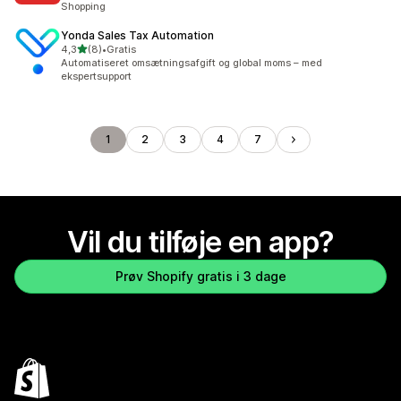
Shopping
Yonda Sales Tax Automation
ud af 5 stjerner
4,3
(8)
•
Gratis
8 anmeldelser i alt
Automatiseret omsætningsafgift og global moms – med
ekspertsupport
1
2
3
4
7
Vil du tilføje en app?
Prøv Shopify gratis i 3 dage