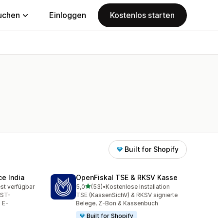
uchen
Einloggen
Kostenlos starten
Built for Shopify
e India
OpenFiskal TSE & RKSV Kasse
von 5 Sternen
st verfügbar
5,0
(53)
•
Kostenlose Installation
mt
53 Rezensionen insgesamt
GST-
TSE (KassenSichV) & RKSV signierte
 E-
Belege, Z-Bon & Kassenbuch
Built for Shopify