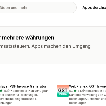
Apps durchs
ür mehrere währungen
 Umsatzsteuern. Apps machen den Umgang
ilayer PDF Invoice Generator
WebPlanex: GST Invoic
von 5 Sternen
von 5 Sternen
(161)
•
Kostenloser Plan verfügbar
5,0
(442)
•
Kostenloser Te
 Rezensionen insgesamt
442 Rezensionen insgesa
telldrucker für Rechnungen,
Nahtlose Verwaltung von 
ferscheine, Angebote und E-
Rechnungen, Berichten und
chnungen
Rechnungen