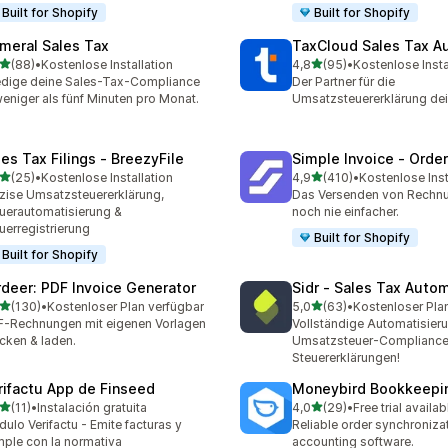
Built for Shopify
Built for Shopify
meral Sales Tax
TaxCloud Sales Tax A
von 5 Sternen
von 5 Sternen
(88)
•
Kostenlose Installation
4,8
(95)
•
Kostenlose Insta
Rezensionen insgesamt
95 Rezensionen insgesam
edige deine Sales-Tax-Compliance
Der Partner für die
weniger als fünf Minuten pro Monat.
Umsatzsteuererklärung de
les Tax Filings ‑ BreezyFile
Simple Invoice ‑ Order
von 5 Sternen
von 5 Sternen
(25)
•
Kostenlose Installation
4,9
(410)
•
Kostenlose Inst
Rezensionen insgesamt
410 Rezensionen insgesa
zise Umsatzsteuererklärung,
Das Versenden von Rechn
uerautomatisierung &
noch nie einfacher.
uerregistrierung
Built for Shopify
Built for Shopify
rdeer: PDF Invoice Generator
Sidr ‑ Sales Tax Auto
von 5 Sternen
von 5 Sternen
(130)
•
Kostenloser Plan verfügbar
5,0
(63)
•
Kostenloser Pla
 Rezensionen insgesamt
63 Rezensionen insgesam
-Rechnungen mit eigenen Vorlagen
Vollständige Automatisier
cken & laden.
Umsatzsteuer-Compliance
Steuererklärungen!
rifactu App de Finseed
Moneybird Bookkeepi
von 5 Sternen
von 5 Sternen
(11)
•
Instalación gratuita
4,0
(29)
•
Free trial availab
Rezensionen insgesamt
29 Rezensionen insgesam
ulo Verifactu - Emite facturas y
Reliable order synchroniza
ple con la normativa
accounting software.