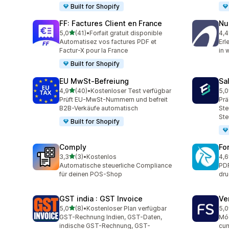
Built for Shopify
FF: Factures Client en France
Nu
von 5 Sternen
5,0
(41)
•
Forfait gratuit disponible
4,4
41 Rezensionen insgesamt
88 
Automatisez vos factures PDF et
Erl
Factur-X pour la France
in 
Built for Shopify
EU MwSt‑Befreiung
Sa
von 5 Sternen
4,9
(40)
•
Kostenloser Test verfügbar
5,0
40 Rezensionen insgesamt
25 
Prüft EU-MwSt-Nummern und befreit
Prä
B2B-Verkäufe automatisch
Ste
Ste
Built for Shopify
Comply
Fo
von 5 Sternen
3,3
(3)
•
Kostenlos
4,6
3 Rezensionen insgesamt
130
Automatische steuerliche Compliance
PDF
für deinen POS-Shop
dru
GST india : GST Invoice
Ve
von 5 Sternen
5,0
(8)
•
Kostenloser Plan verfügbar
5,0
8 Rezensionen insgesamt
11 
GST-Rechnung Indien, GST-Daten,
Mód
indische GST-Rechnung, GST-
cum