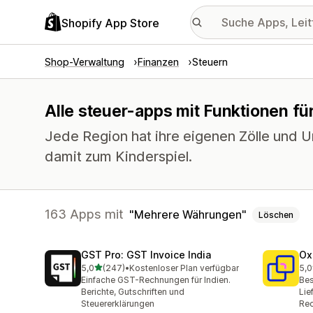
Shopify App Store
Shop-Verwaltung
Finanzen
Steuern
Alle steuer-apps mit Funktionen f
Jede Region hat ihre eigenen Zölle und
damit zum Kinderspiel.
163 Apps mit
Mehrere Währungen
Löschen
GST Pro: GST Invoice India
Ox
von 5 Sternen
5,0
(247)
•
Kostenloser Plan verfügbar
5,0
247 Rezensionen insgesamt
161
Einfache GST-Rechnungen für Indien.
Bes
Berichte, Gutschriften und
Lie
Steuererklärungen
Re