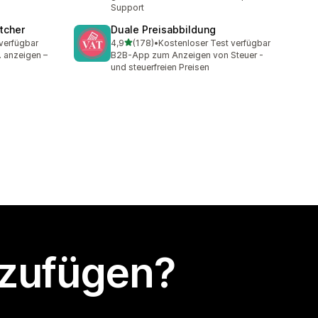
Support
tcher
Duale Preisabbildung
von 5 Sternen
verfügbar
4,9
(178)
•
Kostenloser Test verfügbar
178 Rezensionen insgesamt
. anzeigen –
B2B-App zum Anzeigen von Steuer -
und steuerfreien Preisen
nzufügen?