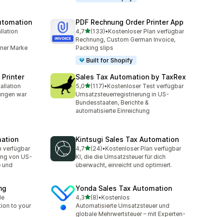
utomation
PDF Rechnung Order Printer App
von 5 Sternen
llation
4,7
(133)
•
Kostenloser Plan verfügbar
t
133 Rezensionen insgesamt
Rechnung, Custom German Invoice,
iner Marke
Packing slips
Built for Shopify
 Printer
Sales Tax Automation by TaxRex
von 5 Sternen
allation
5,0
(117)
•
Kostenloser Test verfügbar
mt
117 Rezensionen insgesamt
ungen war
Umsatzsteuerregistrierung in US-
Bundesstaaten, Berichte &
automatisierte Einreichung
mation
Kintsugi Sales Tax Automation
von 5 Sternen
n verfügbar
4,7
(24)
•
Kostenloser Plan verfügbar
t
24 Rezensionen insgesamt
ung von US-
KI, die die Umsatzsteuer für dich
 und
überwacht, einreicht und optimiert.
ng
Yonda Sales Tax Automation
von 5 Sternen
le
4,3
(8)
•
Kostenlos
t
8 Rezensionen insgesamt
tion to your
Automatisierte Umsatzsteuer und
globale Mehrwertsteuer – mit Experten-