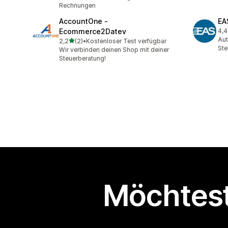
Rechnungen
AccountOne ‑
EA
Ecommerce2Datev
4,4
68 
Aut
von 5 Sternen
2,2
(2)
•
Kostenloser Test verfügbar
2 Rezensionen insgesamt
Ste
Wir verbinden deinen Shop mit deiner
Steuerberatung!
Möchtest