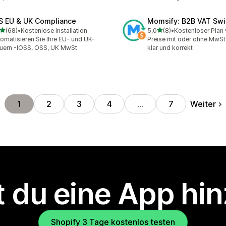
S EU & UK Compliance
Momsify: B2B VAT Swi
von 5 Sternen
von 5 Sternen
(68)
•
Kostenlose Installation
5,0
(8)
•
Kostenloser Plan 
Rezensionen insgesamt
8 Rezensionen insgesamt
omatisieren Sie Ihre EU- und UK-
Preise mit oder ohne MwSt
uern -IOSS, OSS, UK MwSt
klar und korrekt
Weiter
1
2
3
4
…
7
 du eine App hi
Shopify 3 Tage kostenlos testen