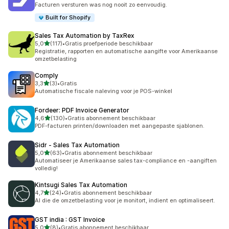
410 recensies in totaal
Facturen versturen was nog nooit zo eenvoudig.
Built for Shopify
Sales Tax Automation by TaxRex
van 5 sterren
5,0
(117)
•
Gratis proefperiode beschikbaar
117 recensies in totaal
Registratie, rapporten en automatische aangifte voor Amerikaanse
omzetbelasting
Comply
van 5 sterren
3,3
(3)
•
Gratis
3 recensies in totaal
Automatische fiscale naleving voor je POS-winkel
Fordeer: PDF Invoice Generator
van 5 sterren
4,6
(130)
•
Gratis abonnement beschikbaar
130 recensies in totaal
PDF-facturen printen/downloaden met aangepaste sjablonen.
Sidr ‑ Sales Tax Automation
van 5 sterren
5,0
(63)
•
Gratis abonnement beschikbaar
63 recensies in totaal
Automatiseer je Amerikaanse sales tax-compliance en -aangiften
volledig!
Kintsugi Sales Tax Automation
van 5 sterren
4,7
(24)
•
Gratis abonnement beschikbaar
24 recensies in totaal
AI die de omzetbelasting voor je monitort, indient en optimaliseert.
GST india : GST Invoice
van 5 sterren
5,0
(8)
•
Gratis abonnement beschikbaar