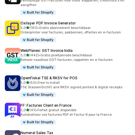
Eenvoudige GST-facturen voor India. Rapporten, creditnota's en
aangiften
Built for Shopify
Oxilayer PDF Invoice Generator
van 5 sterren
5,0
(161)
•
Gratis abonnement beschikbaar
161 recensies in totaal
Orderprinter voor facturen, pakbonnen, offertes en e-facturen
Built for Shopify
WebPlanex: GST Invoice India
van 5 sterren
5,0
(442)
•
Gratis proefperiode beschikbaar
442 recensies in totaal
Beheer naadloos GST-facturen, rapporten en e-facturen
Built for Shopify
OpenFiskal TSE & RKSV for POS
van 5 sterren
5,0
(53)
•
Free to install
53 recensies in totaal
TSE (KassenSichV) and RKSV signed printed & digital receipts
Built for Shopify
FF: Factures Client en France
van 5 sterren
5,0
(41)
•
Forfait gratuit disponible
41 recensies in totaal
Automatisez vos factures PDF et Factur-X pour la France
Built for Shopify
Numeral Sales Tax