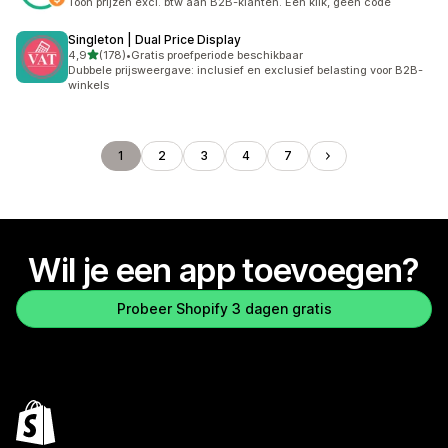
Toon prijzen excl. btw aan B2B-klanten. Eén klik, geen code
Singleton | Dual Price Display
van 5 sterren
4,9
(178)
•
Gratis proefperiode beschikbaar
178 recensies in totaal
Dubbele prijsweergave: inclusief en exclusief belasting voor B2B-
winkels
1
2
3
4
7
Wil je een app toevoegen?
Probeer Shopify 3 dagen gratis