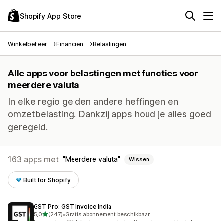
Shopify App Store
Winkelbeheer
Financiën
Belastingen
Alle apps voor belastingen met functies voor
meerdere valuta
In elke regio gelden andere heffingen en
omzetbelasting. Dankzij apps houd je alles goed
geregeld.
163 apps met
Meerdere valuta
Wissen
Built for Shopify
GST Pro: GST Invoice India
van 5 sterren
5,0
(247)
•
Gratis abonnement beschikbaar
247 recensies in totaal