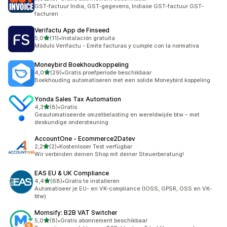
8 recensies in totaal
GST-factuur India, GST-gegevens, Indiase GST-factuur GST-
facturen
Verifactu App de Finseed
van 5 sterren
5,0
(11)
•
Instalación gratuita
11 recensies in totaal
Módulo Verifactu - Emite facturas y cumple con la normativa
Moneybird Boekhoudkoppeling
van 5 sterren
4,0
(29)
•
Gratis proefperiode beschikbaar
29 recensies in totaal
Boekhouding automatiseren met een solide Moneybird koppeling
Yonda Sales Tax Automation
van 5 sterren
4,3
(8)
•
Gratis
8 recensies in totaal
Geautomatiseerde omzetbelasting en wereldwijde btw – met
deskundige ondersteuning
AccountOne ‑ Ecommerce2Datev
van 5 sterren
2,2
(2)
•
Kostenloser Test verfügbar
2 recensies in totaal
Wir verbinden deinen Shop mit deiner Steuerberatung!
EAS EU & UK Compliance
van 5 sterren
4,4
(68)
•
Gratis te installeren
68 recensies in totaal
Automatiseer je EU- en VK-compliance (IOSS, GPSR, OSS en VK-
btw)
Momsify: B2B VAT Switcher
van 5 sterren
5,0
(8)
•
Gratis abonnement beschikbaar
8 recensies in totaal