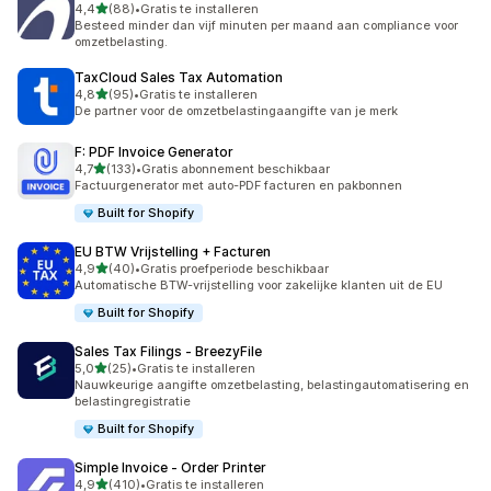
van 5 sterren
4,4
(88)
•
Gratis te installeren
88 recensies in totaal
Besteed minder dan vijf minuten per maand aan compliance voor
omzetbelasting.
TaxCloud Sales Tax Automation
van 5 sterren
4,8
(95)
•
Gratis te installeren
95 recensies in totaal
De partner voor de omzetbelastingaangifte van je merk
F: PDF Invoice Generator
van 5 sterren
4,7
(133)
•
Gratis abonnement beschikbaar
133 recensies in totaal
Factuurgenerator met auto-PDF facturen en pakbonnen
Built for Shopify
EU BTW Vrijstelling + Facturen
van 5 sterren
4,9
(40)
•
Gratis proefperiode beschikbaar
40 recensies in totaal
Automatische BTW-vrijstelling voor zakelijke klanten uit de EU
Built for Shopify
Sales Tax Filings ‑ BreezyFile
van 5 sterren
5,0
(25)
•
Gratis te installeren
25 recensies in totaal
Nauwkeurige aangifte omzetbelasting, belastingautomatisering en
belastingregistratie
Built for Shopify
Simple Invoice ‑ Order Printer
van 5 sterren
4,9
(410)
•
Gratis te installeren