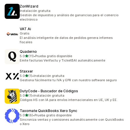
ZonWizard
Instalación gratuita
Gestión de impuestos y análisis de ganancias para el comercio
electrónico
VAT Ai
Gratis
El análisis inteligente de datos de pedidos genera informes
fiscales
Quaderno
de 5 estrellas
5.0
(11)
•
Prueba gratis disponible
11 reseñas en total
Emite facturas Verifactu y TicketBAI automáticamente
Staxxer
de 5 estrellas
5.0
(1)
•
Instalación gratuita
1 reseñas en total
Gestiona fácilmente tu IVA y EPR con nuestro software seguro
DutyCode ‑ Buscador de Códigos
de 5 estrellas
5.0
(1)
•
Instalación gratuita
1 reseñas en total
Códigos HS con IA para envíos internacionales en UE, UK y EE.
Taxomate QuickBooks Xero Sync
de 5 estrellas
5.0
(6)
•
Prueba gratis disponible
6 reseñas en total
Sincroniza ventas y comisiones automáticamente con QuickBooks
o Xero