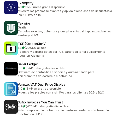
Exemptify
de 5 estrellas
4.1
(37)
•
Prueba gratis disponible
37 reseñas en total
Muestra los precios relevantes y aplica exenciones de impuestos a
los NIF-IVA de la UE
Taxwire
Gratis
Cálculos exactos, cobertura y cumplimiento del impuesto sobre las
ventas y el IVA
TSE (KassenSichV)
de 5 estrellas
1.3
(20)
•
$9 al mes
20 reseñas en total
Registra y exporta datos del POS para facilitar el cumplimiento
fiscal en Alemania
Seller Ledger
de 5 estrellas
5.0
(8)
•
Prueba gratis disponible
8 reseñas en total
Software de contabilidad sencillo y automatizado para
comerciantes de comercio electrónico.
Vennzo: VAT Dual Price Display
de 5 estrellas
5.0
(8)
•
Plan gratis disponible
8 reseñas en total
Muestra los precios con y sin IVA para los clientes B2B y B2C
Sufio: Invoices You Can Trust
de 5 estrellas
4.9
(425)
•
Prueba gratis disponible
425 reseñas en total
Potente aplicación de facturación automatizada con facturación
electrónica PEPPOL.