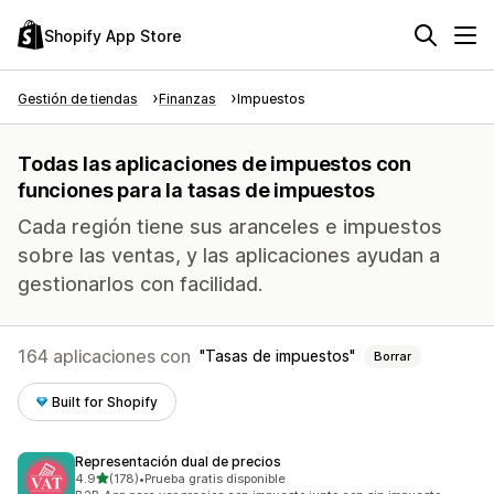
Shopify App Store
Gestión de tiendas
Finanzas
Impuestos
Todas las aplicaciones de impuestos con
funciones para la tasas de impuestos
Cada región tiene sus aranceles e impuestos
sobre las ventas, y las aplicaciones ayudan a
gestionarlos con facilidad.
164 aplicaciones con
Tasas de impuestos
Borrar
Built for Shopify
Representación dual de precios
de 5 estrellas
4.9
(178)
•
Prueba gratis disponible
178 reseñas en total