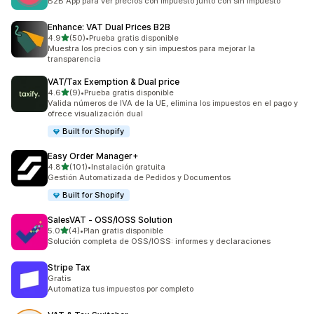
B2B App para ver precios con impuesto junto con sin impuesto
Enhance: VAT Dual Prices B2B
de 5 estrellas
4.9
(50)
•
Prueba gratis disponible
50 reseñas en total
Muestra los precios con y sin impuestos para mejorar la
transparencia
VAT/Tax Exemption & Dual price
de 5 estrellas
4.6
(9)
•
Prueba gratis disponible
9 reseñas en total
Valida números de IVA de la UE, elimina los impuestos en el pago y
ofrece visualización dual
Built for Shopify
Easy Order Manager+
de 5 estrellas
4.8
(101)
•
Instalación gratuita
101 reseñas en total
Gestión Automatizada de Pedidos y Documentos
Built for Shopify
SalesVAT ‑ OSS/IOSS Solution
de 5 estrellas
5.0
(4)
•
Plan gratis disponible
4 reseñas en total
Solución completa de OSS/IOSS: informes y declaraciones
Stripe Tax
Gratis
Automatiza tus impuestos por completo