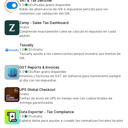
VAT & Tax Switcher
de 5 estrellas
5.0
(4)
•
Prueba gratis disponible
4 reseñas en total
Botón de alternancia de IVA e impuestos sencillo para los
visitantes con validación del IVA.
Zamp ‑ Sales Tax Dashboard
Gratis
Comprende exactamente cómo se calculó el impuesto en cada
pedido
Taxually
de 5 estrellas
1.0
(2)
•
Gratis
2 reseñas en total
Taxually ayuda a los comerciantes porque muestra sus montos de
IVA
GST Reports & Invoices
de 5 estrellas
5.0
(3)
•
Plan gratis disponible
3 reseñas en total
Informes y facturas de GST sin esfuerzo para mantenerte siempre
al día con los impuestos.
UPS Global Checkout
Gratis
Tarifas de envío de UPS en tiempo real con costos finales de
entrega garantizados
Data Exporter ‑ Tax Compliance
de 5 estrellas
1.9
(7)
•
Gratis
7 reseñas en total
Exporta datos para ayudar a cumplir las normativas fiscales locales