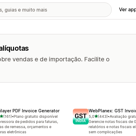
Ver ap
alíquotas
obre vendas e de importação. Facilite o
ilayer PDF Invoice Generator
WebPlanex: GST Invoic
de 5 estrelas
de 5 estrelas
(161)
•
Plano gratuito disponível
5,0
(443)
•
Avaliação gratu
 avaliações ao todo
443 avaliações ao todo
ressora de pedidos para faturas,
Gerencie notas fiscais de 
as de remessa, orçamentos e
relatórios e notas fiscais e
uras eletrônicas
sem complicações