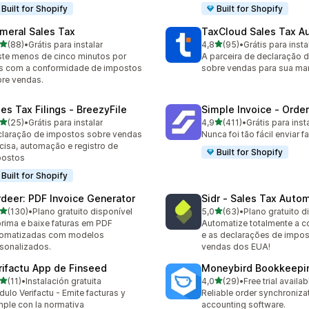
Built for Shopify
Built for Shopify
meral Sales Tax
TaxCloud Sales Tax A
de 5 estrelas
de 5 estrelas
(88)
•
Grátis para instalar
4,8
(95)
•
Grátis para insta
avaliações ao todo
95 avaliações ao todo
te menos de cinco minutos por
A parceira de declaração 
 com a conformidade de impostos
sobre vendas para sua ma
re vendas.
les Tax Filings ‑ BreezyFile
Simple Invoice ‑ Order
de 5 estrelas
de 5 estrelas
(25)
•
Grátis para instalar
4,9
(411)
•
Grátis para inst
avaliações ao todo
411 avaliações ao todo
laração de impostos sobre vendas
Nunca foi tão fácil enviar fa
cisa, automação e registro de
Built for Shopify
postos
Built for Shopify
rdeer: PDF Invoice Generator
Sidr ‑ Sales Tax Auto
de 5 estrelas
de 5 estrelas
(130)
•
Plano gratuito disponível
5,0
(63)
•
Plano gratuito d
 avaliações ao todo
63 avaliações ao todo
rima e baixe faturas em PDF
Automatize totalmente a 
tomatizadas com modelos
e as declarações de impo
sonalizados.
vendas dos EUA!
rifactu App de Finseed
Moneybird Bookkeepi
de 5 estrelas
de 5 estrelas
(11)
•
Instalación gratuita
4,0
(29)
•
Free trial availab
avaliações ao todo
29 avaliações ao todo
ulo Verifactu - Emite facturas y
Reliable order synchroniza
ple con la normativa
accounting software.