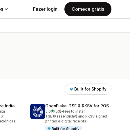
ps
Fazer login
Comece grátis
Built for Shopify
e India
OpenFiskal TSE & RKSV for POS
de 5 estrelas
ita
5,0
(53)
•
Free to install
53 avaliações ao todo
GST,
TSE (KassenSichV) and RKSV signed
letrônicas
printed & digital receipts
Built for Shopify