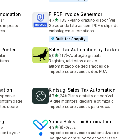
utomation
F: PDF Invoice Generator
de 5 estrelas
lar
4,7
(133)
•
Plano gratuito disponível
133 avaliações ao todo
de imposto
Gerador de faturas com PDF e slips de
rca
embalagem automáticos
Built for Shopify
 Printer
Sales Tax Automation by TaxRex
de 5 estrelas
alar
5,0
(117)
•
Avaliação gratuita
117 avaliações ao todo
turas.
Registro, relatórios e envio
automatizado de declarações de
imposto sobre vendas dos EUA
mation
Kintsugi Sales Tax Automation
de 5 estrelas
isponível
4,7
(24)
•
Plano gratuito disponível
24 avaliações ao todo
conformidade
IA que monitora, declara e otimiza o
stos sobre
imposto sobre vendas para você.
ng
Yonda Sales Tax Automation
de 5 estrelas
le
4,3
(8)
•
Grátis
8 avaliações ao todo
tion to your
Imposto sobre vendas automatizado e
IVA global com suporte especializado