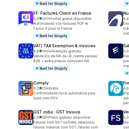
Built for Shopify
FF: Factures Client en France
Nu
de 5 estrelas
5,0
(41)
•
Forfait gratuit disponible
4,4
41 avaliações ao todo
88 
Automatisez vos factures PDF et
Gas
Factur-X pour la France
mês
sob
Built for Shopify
VAT/ TAX Exemption & invoices
Sa
de 5 estrelas
4,9
(40)
•
Avaliação gratuita
5,0
40 avaliações ao todo
25 
Valide IDs de IVA da UE, isente vendas
Dec
B2B + exiba preços com/sem IVA
pre
im
Built for Shopify
Comply
Fo
de 5 estrelas
3,3
(3)
•
Grátis
4,6
3 avaliações ao todo
130
Conformidade fiscal automática para
Imp
lojas com PDV
au
per
GST india : GST Invoice
Ve
de 5 estrelas
5,0
(8)
•
Plano gratuito disponível
5,0
8 avaliações ao todo
11 
Faturas com GST na Índia, relatórios,
Mód
faturas indianas com GST, faturas com
cum