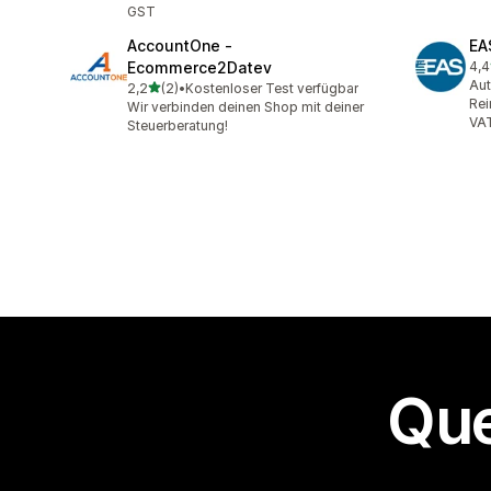
GST
AccountOne ‑
EA
Ecommerce2Datev
4,4
68 
Aut
de 5 estrelas
2,2
(2)
•
Kostenloser Test verfügbar
2 avaliações ao todo
Rei
Wir verbinden deinen Shop mit deiner
VA
Steuerberatung!
Que