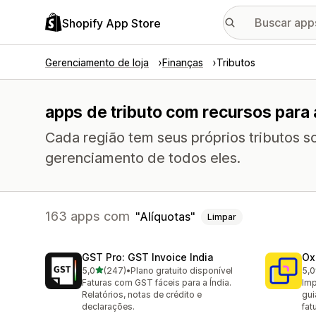
Shopify App Store
Gerenciamento de loja
Finanças
Tributos
apps de tributo com recursos para 
Cada região tem seus próprios tributos s
gerenciamento de todos eles.
163 apps com
Alíquotas
Limpar
GST Pro: GST Invoice India
Ox
de 5 estrelas
5,0
(247)
•
Plano gratuito disponível
5,0
247 avaliações ao todo
161
Faturas com GST fáceis para a Índia.
Imp
Relatórios, notas de crédito e
gui
declarações.
fat