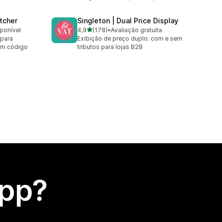
tcher
Singleton | Dual Price Display
de 5 estrelas
sponível
4,9
(178)
•
Avaliação gratuita
178 avaliações ao todo
 para
Exibição de preço duplo: com e sem
sem código
tributos para lojas B2B
app?