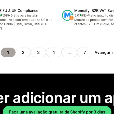
S EU & UK Compliance
Momsify: B2B VAT Swi
de 5 estrelas
de 5 estrelas
(68)
•
Grátis para instalar
5,0
(8)
•
Plano gratuito di
avaliações ao todo
8 avaliações ao todo
omatize a conformidade na UE e no
Mostre os preços sem IVA
no Unido (IOSS, GPSR, OSS e UK
clientes B2B. Um clique, 
T)
Avançar
1
2
3
4
…
7
r adicionar um 
Faça uma avaliação gratuita da Shopify por 3 dias