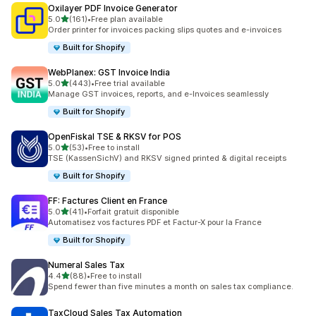
Oxilayer PDF Invoice Generator
เต็ม 5 ดาว
5.0
(161)
•
Free plan available
ทั้งหมด 161 รีวิว
Order printer for invoices packing slips quotes and e-invoices
Built for Shopify
WebPlanex: GST Invoice India
เต็ม 5 ดาว
5.0
(443)
•
Free trial available
ทั้งหมด 443 รีวิว
Manage GST invoices, reports, and e-Invoices seamlessly
Built for Shopify
OpenFiskal TSE & RKSV for POS
เต็ม 5 ดาว
5.0
(53)
•
Free to install
ทั้งหมด 53 รีวิว
TSE (KassenSichV) and RKSV signed printed & digital receipts
Built for Shopify
FF: Factures Client en France
เต็ม 5 ดาว
5.0
(41)
•
Forfait gratuit disponible
ทั้งหมด 41 รีวิว
Automatisez vos factures PDF et Factur-X pour la France
Built for Shopify
Numeral Sales Tax
เต็ม 5 ดาว
4.4
(88)
•
Free to install
ทั้งหมด 88 รีวิว
Spend fewer than five minutes a month on sales tax compliance.
TaxCloud Sales Tax Automation