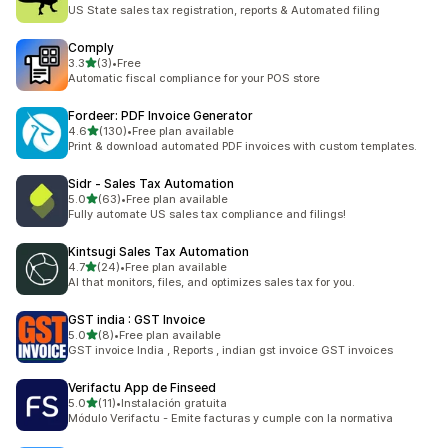
ทั้งหมด 117 รีวิว
US State sales tax registration, reports & Automated filing
Comply
เต็ม 5 ดาว
3.3
(3)
•
Free
ทั้งหมด 3 รีวิว
Automatic fiscal compliance for your POS store
Fordeer: PDF Invoice Generator
เต็ม 5 ดาว
4.6
(130)
•
Free plan available
ทั้งหมด 130 รีวิว
Print & download automated PDF invoices with custom templates.
Sidr ‑ Sales Tax Automation
เต็ม 5 ดาว
5.0
(63)
•
Free plan available
ทั้งหมด 63 รีวิว
Fully automate US sales tax compliance and filings!
Kintsugi Sales Tax Automation
เต็ม 5 ดาว
4.7
(24)
•
Free plan available
ทั้งหมด 24 รีวิว
AI that monitors, files, and optimizes sales tax for you.
GST india : GST Invoice
เต็ม 5 ดาว
5.0
(8)
•
Free plan available
ทั้งหมด 8 รีวิว
GST invoice India , Reports , indian gst invoice GST invoices
Verifactu App de Finseed
เต็ม 5 ดาว
5.0
(11)
•
Instalación gratuita
ทั้งหมด 11 รีวิว
Módulo Verifactu - Emite facturas y cumple con la normativa