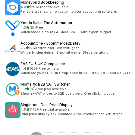
Moneybird Bookkeeping
เต็ม 5 ดาว
4.0
(29)
•
Free trial available
ทั้งหมด 29 รีวิว
Reliable order synchronization to your accounting software.
Yonda Sales Tax Automation
เต็ม 5 ดาว
4.3
(8)
•
Free
ทั้งหมด 8 รีวิว
Automated Sales Tax & Global VAT – with expert support
AccountOne ‑ Ecommerce2Datev
เต็ม 5 ดาว
2.2
(2)
•
Kostenloser Test verfügbar
ทั้งหมด 2 รีวิว
Wir verbinden deinen Shop mit deiner Steuerberatung!
EAS EU & UK Compliance
เต็ม 5 ดาว
4.4
(68)
•
Free to install
ทั้งหมด 68 รีวิว
Automate your EU & UK Compliance (IOSS, GPSR, OSS and UK VAT)
Momsify: B2B VAT Switcher
เต็ม 5 ดาว
5.0
(8)
•
Free plan available
ทั้งหมด 8 รีวิว
Show ex-VAT prices to B2B customers. One click, no code
Singleton | Dual Price Display
เต็ม 5 ดาว
4.9
(178)
•
Free trial available
ทั้งหมด 178 รีวิว
Dual price display: tax-included & tax-excluded for B2B stores