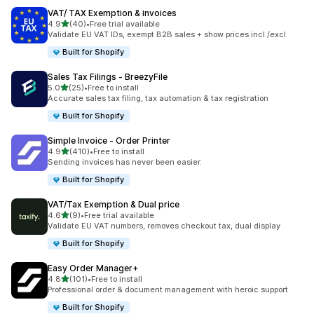
VAT/ TAX Exemption & invoices
滿分 5 顆星
4.9
(40)
•
Free trial available
共有 40 則評價
Validate EU VAT IDs, exempt B2B sales + show prices incl./excl
Built for Shopify
Sales Tax Filings ‑ BreezyFile
滿分 5 顆星
5.0
(25)
•
Free to install
共有 25 則評價
Accurate sales tax filing, tax automation & tax registration
Built for Shopify
Simple Invoice ‑ Order Printer
滿分 5 顆星
4.9
(410)
•
Free to install
共有 410 則評價
Sending invoices has never been easier.
Built for Shopify
VAT/Tax Exemption & Dual price
滿分 5 顆星
4.6
(9)
•
Free trial available
共有 9 則評價
Validate EU VAT numbers, removes checkout tax, dual display
Built for Shopify
Easy Order Manager+
滿分 5 顆星
4.8
(101)
•
Free to install
共有 101 則評價
Professional order & document management with heroic support
Built for Shopify