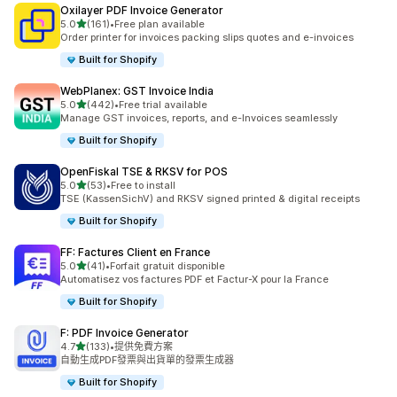
Oxilayer PDF Invoice Generator
滿分 5 顆星
5.0
(161)
•
Free plan available
共有 161 則評價
Order printer for invoices packing slips quotes and e-invoices
Built for Shopify
WebPlanex: GST Invoice India
滿分 5 顆星
5.0
(442)
•
Free trial available
共有 442 則評價
Manage GST invoices, reports, and e-Invoices seamlessly
Built for Shopify
OpenFiskal TSE & RKSV for POS
滿分 5 顆星
5.0
(53)
•
Free to install
共有 53 則評價
TSE (KassenSichV) and RKSV signed printed & digital receipts
Built for Shopify
FF: Factures Client en France
滿分 5 顆星
5.0
(41)
•
Forfait gratuit disponible
共有 41 則評價
Automatisez vos factures PDF et Factur-X pour la France
Built for Shopify
F: PDF Invoice Generator
滿分 5 顆星
4.7
(133)
•
提供免費方案
共有 133 則評價
自動生成PDF發票與出貨單的發票生成器
Built for Shopify