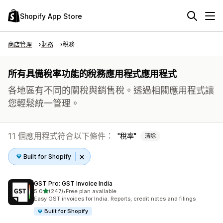
Shopify App Store
商店管理
財務
稅務
所有具備稅率功能的稅務應用程式應用程式
各地區有不同的關稅與銷售稅。透過相關應用程式讓
您輕鬆統一管理。
11 個應用程式符合以下條件：
稅率
清除
Built for Shopify
GST Pro: GST Invoice India
滿分 5 顆星
5.0
(247)
•
Free plan available
共有 247 則評價
Easy GST invoices for India. Reports, credit notes and filings
Built for Shopify