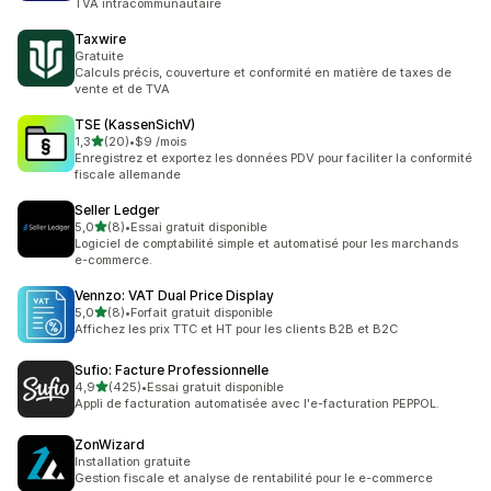
TVA intracommunautaire
Taxwire
Gratuite
Calculs précis, couverture et conformité en matière de taxes de
vente et de TVA
TSE (KassenSichV)
étoile(s) sur 5
1,3
(20)
•
$9 /mois
20 avis au total
Enregistrez et exportez les données PDV pour faciliter la conformité
fiscale allemande
Seller Ledger
étoile(s) sur 5
5,0
(8)
•
Essai gratuit disponible
8 avis au total
Logiciel de comptabilité simple et automatisé pour les marchands
e-commerce.
Vennzo: VAT Dual Price Display
étoile(s) sur 5
5,0
(8)
•
Forfait gratuit disponible
8 avis au total
Affichez les prix TTC et HT pour les clients B2B et B2C
Sufio: Facture Professionnelle
étoile(s) sur 5
4,9
(425)
•
Essai gratuit disponible
425 avis au total
Appli de facturation automatisée avec l'e-facturation PEPPOL.
ZonWizard
Installation gratuite
Gestion fiscale et analyse de rentabilité pour le e-commerce