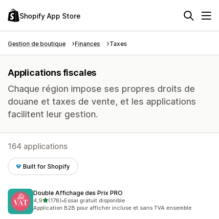
Shopify App Store
Gestion de boutique
Finances
Taxes
Applications fiscales
Chaque région impose ses propres droits de
douane et taxes de vente, et les applications
facilitent leur gestion.
164 applications
Built for Shopify
Double Affichage des Prix PRO
étoile(s) sur 5
4,9
(178)
•
Essai gratuit disponible
178 avis au total
Application B2B pour afficher incluse et sans TVA ensemble