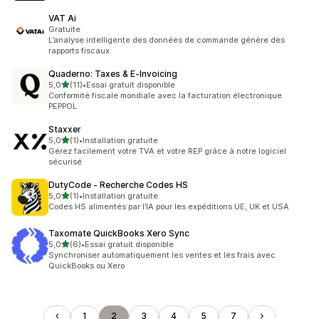
VAT Ai
Gratuite
L’analyse intelligente des données de commande génère des
rapports fiscaux
Quaderno: Taxes & E‑Invoicing
étoile(s) sur 5
5,0
(11)
•
Essai gratuit disponible
11 avis au total
Conformité fiscale mondiale avec la facturation électronique
PEPPOL
Staxxer
étoile(s) sur 5
5,0
(1)
•
Installation gratuite
1 avis au total
Gérez facilement votre TVA et votre REP grâce à notre logiciel
sécurisé
DutyCode ‑ Recherche Codes HS
étoile(s) sur 5
5,0
(1)
•
Installation gratuite
1 avis au total
Codes HS alimentés par l’IA pour les expéditions UE, UK et USA
Taxomate QuickBooks Xero Sync
étoile(s) sur 5
5,0
(6)
•
Essai gratuit disponible
6 avis au total
Synchroniser automatiquement les ventes et les frais avec
QuickBooks ou Xero
1
2
3
4
5
7