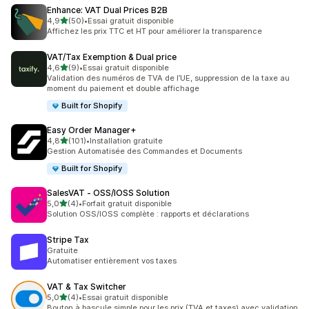
Enhance: VAT Dual Prices B2B
étoile(s) sur 5
4,9
(50)
•
Essai gratuit disponible
50 avis au total
Affichez les prix TTC et HT pour améliorer la transparence
VAT/Tax Exemption & Dual price
étoile(s) sur 5
4,6
(9)
•
Essai gratuit disponible
9 avis au total
Validation des numéros de TVA de l’UE, suppression de la taxe au
moment du paiement et double affichage
Built for Shopify
Easy Order Manager+
étoile(s) sur 5
4,8
(101)
•
Installation gratuite
101 avis au total
Gestion Automatisée des Commandes et Documents
Built for Shopify
SalesVAT ‑ OSS/IOSS Solution
étoile(s) sur 5
5,0
(4)
•
Forfait gratuit disponible
4 avis au total
Solution OSS/IOSS complète : rapports et déclarations
Stripe Tax
Gratuite
Automatiser entièrement vos taxes
VAT & Tax Switcher
étoile(s) sur 5
5,0
(4)
•
Essai gratuit disponible
4 avis au total
Bouton à bascule simple pour les prix (TVA et taxes) avec validation