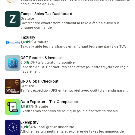
des numéros de TVA.
Zamp ‑ Sales Tax Dashboard
Gratuite
Comprendre exactement comment la taxe a été calculée sur
chaque commande
Taxually
étoile(s) sur 5
1,0
(2)
•
Gratuite
2 avis au total
Taxually aide les marchands en affichant leurs montants de TVA
GST Reports & Invoices
étoile(s) sur 5
5,0
(3)
•
Forfait gratuit disponible
3 avis au total
Rapports de GST et factures sans effort pour être toujours en règle
fiscalement.
UPS Global Checkout
Gratuite
Tarifs d’expédition UPS en temps réel avec coût total rendu garanti
Data Exporter ‑ Tax Compliance
étoile(s) sur 5
1,9
(7)
•
Gratuite
7 avis au total
Exportez vos données de boutique pour la conformité fiscale
Exemptify
étoile(s) sur 5
4,1
(37)
•
Essai gratuit disponible
37 avis au total
Afficher les prix pertinents et exonérer de taxes les numéros de