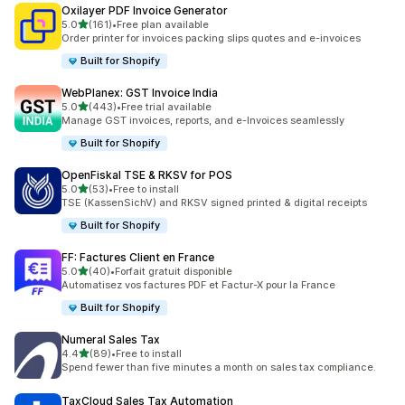
Oxilayer PDF Invoice Generator
별 5개 중
5.0
(161)
•
Free plan available
총 리뷰 161개
Order printer for invoices packing slips quotes and e-invoices
Built for Shopify
WebPlanex: GST Invoice India
별 5개 중
5.0
(443)
•
Free trial available
총 리뷰 443개
Manage GST invoices, reports, and e-Invoices seamlessly
Built for Shopify
OpenFiskal TSE & RKSV for POS
별 5개 중
5.0
(53)
•
Free to install
총 리뷰 53개
TSE (KassenSichV) and RKSV signed printed & digital receipts
Built for Shopify
FF: Factures Client en France
별 5개 중
5.0
(40)
•
Forfait gratuit disponible
총 리뷰 40개
Automatisez vos factures PDF et Factur-X pour la France
Built for Shopify
Numeral Sales Tax
별 5개 중
4.4
(89)
•
Free to install
총 리뷰 89개
Spend fewer than five minutes a month on sales tax compliance.
TaxCloud Sales Tax Automation