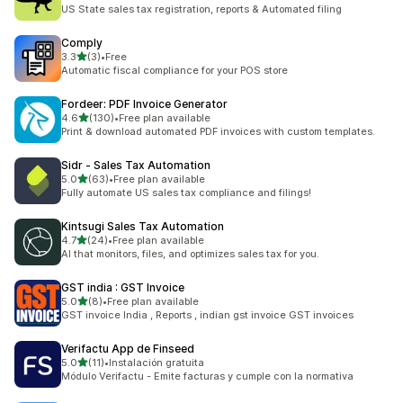
총 리뷰 117개
US State sales tax registration, reports & Automated filing
Comply
별 5개 중
3.3
(3)
•
Free
총 리뷰 3개
Automatic fiscal compliance for your POS store
Fordeer: PDF Invoice Generator
별 5개 중
4.6
(130)
•
Free plan available
총 리뷰 130개
Print & download automated PDF invoices with custom templates.
Sidr ‑ Sales Tax Automation
별 5개 중
5.0
(63)
•
Free plan available
총 리뷰 63개
Fully automate US sales tax compliance and filings!
Kintsugi Sales Tax Automation
별 5개 중
4.7
(24)
•
Free plan available
총 리뷰 24개
AI that monitors, files, and optimizes sales tax for you.
GST india : GST Invoice
별 5개 중
5.0
(8)
•
Free plan available
총 리뷰 8개
GST invoice India , Reports , indian gst invoice GST invoices
Verifactu App de Finseed
별 5개 중
5.0
(11)
•
Instalación gratuita
총 리뷰 11개
Módulo Verifactu - Emite facturas y cumple con la normativa