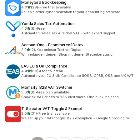
Moneybird Bookkeeping
별 5개 중
4.0
(29)
•
Free trial available
총 리뷰 29개
Reliable order synchronization to your accounting software.
Yonda Sales Tax Automation
별 5개 중
4.3
(8)
•
Free
총 리뷰 8개
Automated Sales Tax & Global VAT – with expert support
AccountOne ‑ Ecommerce2Datev
별 5개 중
2.2
(2)
•
Kostenloser Test verfügbar
총 리뷰 2개
Wir verbinden deinen Shop mit deiner Steuerberatung!
EAS EU & UK Compliance
별 5개 중
4.4
(68)
•
Free to install
총 리뷰 68개
Automate your EU & UK Compliance (IOSS, GPSR, OSS and UK VAT)
Momsify: B2B VAT Switcher
별 5개 중
5.0
(8)
•
Free plan available
총 리뷰 8개
Show ex-VAT prices to B2B customers. One click, no code
T‑Selector VAT Toggle & Exempt
별 5개 중
5.0
(31)
•
Free trial available
총 리뷰 31개
We set up your VAT toggle. B2B exemption + Google Shopping fix