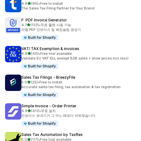
별 5개 중
4.8
(95)
•
Free to install
총 리뷰 95개
The Sales Tax Filing Partner For Your Brand
F: PDF Invoice Generator
별 5개 중
4.7
(133)
•
무료 플랜 사용 가능
총 리뷰 133개
자동 PDF 인보이스 및 패킹슬립 생성기
Built for Shopify
VAT/ TAX Exemption & invoices
별 5개 중
4.9
(40)
•
Free trial available
총 리뷰 40개
Validate EU VAT IDs, exempt B2B sales + show prices incl./excl
Built for Shopify
Sales Tax Filings ‑ BreezyFile
별 5개 중
5.0
(25)
•
Free to install
총 리뷰 25개
Accurate sales tax filing, tax automation & tax registration
Built for Shopify
Simple Invoice ‑ Order Printer
별 5개 중
4.9
(411)
•
무료 설치
총 리뷰 411개
인보이스 보내기가 그 어느 때보다 쉬워졌습니다.
Built for Shopify
Sales Tax Automation by TaxRex
별 5개 중
5.0
(117)
•
Free trial available