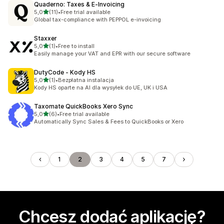
Quaderno: Taxes & E‑Invoicing
na 5 gwiazdek
5,0
(11)
•
Free trial available
Łączna liczba recenzji: 11
Global tax-compliance with PEPPOL e-invoicing
Staxxer
na 5 gwiazdek
5,0
(1)
•
Free to install
Łączna liczba recenzji: 1
Easily manage your VAT and EPR with our secure software
DutyCode ‑ Kody HS
na 5 gwiazdek
5,0
(1)
•
Bezpłatna instalacja
Łączna liczba recenzji: 1
Kody HS oparte na AI dla wysyłek do UE, UK i USA
Taxomate QuickBooks Xero Sync
na 5 gwiazdek
5,0
(6)
•
Free trial available
Łączna liczba recenzji: 6
Automatically Sync Sales & Fees to QuickBooks or Xero
1
2
3
4
5
7
Chcesz dodać aplikację?