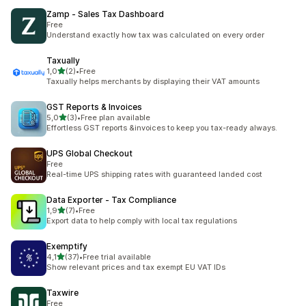
Zamp ‑ Sales Tax Dashboard
Free
Understand exactly how tax was calculated on every order
Taxually
na 5 gwiazdek
1,0
(2)
•
Free
Łączna liczba recenzji: 2
Taxually helps merchants by displaying their VAT amounts
GST Reports & Invoices
na 5 gwiazdek
5,0
(3)
•
Free plan available
Łączna liczba recenzji: 3
Effortless GST reports &invoices to keep you tax-ready always.
UPS Global Checkout
Free
Real-time UPS shipping rates with guaranteed landed cost
Data Exporter ‑ Tax Compliance
na 5 gwiazdek
1,9
(7)
•
Free
Łączna liczba recenzji: 7
Export data to help comply with local tax regulations
Exemptify
na 5 gwiazdek
4,1
(37)
•
Free trial available
Łączna liczba recenzji: 37
Show relevant prices and tax exempt EU VAT IDs
Taxwire
Free