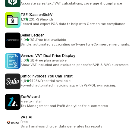
Accurate sales tax / VAT calculations, coverage & compliance
TSE (KassenSichV)
na 5 gwiazdek
1,3
(20)
•
$9/month
Łączna liczba recenzji: 20
Record and export POS data to help with German tax compliance
Seller Ledger
na 5 gwiazdek
5,0
(8)
•
Free trial available
Łączna liczba recenzji: 8
Simple, automated accounting software for eCommerce merchants.
Vennzo: VAT Dual Price Display
na 5 gwiazdek
5,0
(8)
•
Free plan available
Łączna liczba recenzji: 8
Show VAT included and excluded prices for B2B & B2C customers
Sufio: Invoices You Can Trust
na 5 gwiazdek
4,9
(425)
•
Free trial available
Łączna liczba recenzji: 425
Powerful automated invoicing app with PEPPOL e-invoicing.
ZonWizard
Free to install
Tax Management and Profit Analytics for e-commerce
VAT Ai
Free
Smart analysis of order data generates tax reports