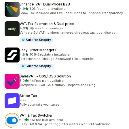
Enhance: VAT Dual Prices B2B
na 5 gwiazdek
4,9
(50)
•
Free trial available
Łączna liczba recenzji: 50
Show Tax Included and Excluded Prices to Enhance Transparency
VAT/Tax Exemption & Dual price
na 5 gwiazdek
4,6
(9)
•
Free trial available
Łączna liczba recenzji: 9
Validate EU VAT numbers, removes checkout tax, dual display
Built for Shopify
Easy Order Manager+
na 5 gwiazdek
4,8
(101)
•
Bezpłatna instalacja
Łączna liczba recenzji: 101
Profesjonalna Obsługa Zamówień i Dokumentów
Built for Shopify
SalesVAT ‑ OSS/IOSS Solution
na 5 gwiazdek
5,0
(4)
•
Free plan available
Łączna liczba recenzji: 4
Complete OSS/IOSS Solution - Reports and Filing
Stripe Tax
Free
Fully automate your taxes
VAT & Tax Switcher
na 5 gwiazdek
5,0
(4)
•
Free trial available
Łączna liczba recenzji: 4
Easy TAX & VAT price toggle for visitors with VAT validation.