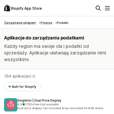
Shopify App Store
Zarządzanie sklepem
Finanse
Podatki
Aplikacje do zarządzania podatkami
Każdy region ma swoje cła i podatki od
sprzedaży. Aplikacje ułatwiają zarządzanie nimi
wszystkimi.
164 aplikacje(-i)
Built for Shopify
Singleton | Dual Price Display
na 5 gwiazdek
4,9
(178)
•
Free trial available
Łączna liczba recenzji: 178
Dual price display: tax-included & tax-excluded for B2B stores