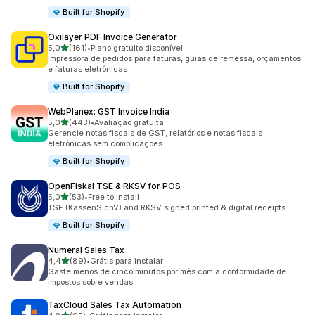
Built for Shopify
Oxilayer PDF Invoice Generator
de 5 estrelas
5,0
(161)
•
Plano gratuito disponível
161 avaliações ao todo
Impressora de pedidos para faturas, guias de remessa, orçamentos
e faturas eletrônicas
Built for Shopify
WebPlanex: GST Invoice India
de 5 estrelas
5,0
(443)
•
Avaliação gratuita
443 avaliações ao todo
Gerencie notas fiscais de GST, relatórios e notas fiscais
eletrônicas sem complicações
Built for Shopify
OpenFiskal TSE & RKSV for POS
de 5 estrelas
5,0
(53)
•
Free to install
53 avaliações ao todo
TSE (KassenSichV) and RKSV signed printed & digital receipts
Built for Shopify
Numeral Sales Tax
de 5 estrelas
4,4
(89)
•
Grátis para instalar
89 avaliações ao todo
Gaste menos de cinco minutos por mês com a conformidade de
impostos sobre vendas.
TaxCloud Sales Tax Automation