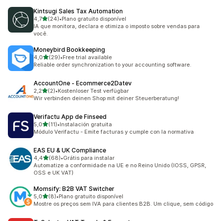
Kintsugi Sales Tax Automation
de 5 estrelas
4,7
(24)
•
Plano gratuito disponível
24 avaliações ao todo
IA que monitora, declara e otimiza o imposto sobre vendas para
você.
Moneybird Bookkeeping
de 5 estrelas
4,0
(29)
•
Free trial available
29 avaliações ao todo
Reliable order synchronization to your accounting software.
AccountOne ‑ Ecommerce2Datev
de 5 estrelas
2,2
(2)
•
Kostenloser Test verfügbar
2 avaliações ao todo
Wir verbinden deinen Shop mit deiner Steuerberatung!
Verifactu App de Finseed
de 5 estrelas
5,0
(11)
•
Instalación gratuita
11 avaliações ao todo
Módulo Verifactu - Emite facturas y cumple con la normativa
EAS EU & UK Compliance
de 5 estrelas
4,4
(68)
•
Grátis para instalar
68 avaliações ao todo
Automatize a conformidade na UE e no Reino Unido (IOSS, GPSR,
OSS e UK VAT)
Momsify: B2B VAT Switcher
de 5 estrelas
5,0
(8)
•
Plano gratuito disponível
8 avaliações ao todo
Mostre os preços sem IVA para clientes B2B. Um clique, sem código