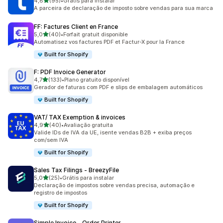
de 5 estrelas
4,8
(95)
•
Grátis para instalar
95 avaliações ao todo
A parceira de declaração de imposto sobre vendas para sua marca
FF: Factures Client en France
de 5 estrelas
5,0
(40)
•
Forfait gratuit disponible
40 avaliações ao todo
Automatisez vos factures PDF et Factur-X pour la France
Built for Shopify
F: PDF Invoice Generator
de 5 estrelas
4,7
(133)
•
Plano gratuito disponível
133 avaliações ao todo
Gerador de faturas com PDF e slips de embalagem automáticos
Built for Shopify
VAT/ TAX Exemption & invoices
de 5 estrelas
4,9
(40)
•
Avaliação gratuita
40 avaliações ao todo
Valide IDs de IVA da UE, isente vendas B2B + exiba preços
com/sem IVA
Built for Shopify
Sales Tax Filings ‑ BreezyFile
de 5 estrelas
5,0
(25)
•
Grátis para instalar
25 avaliações ao todo
Declaração de impostos sobre vendas precisa, automação e
registro de impostos
Built for Shopify
Simple Invoice ‑ Order Printer