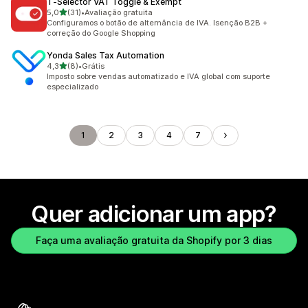
T‑Selector VAT Toggle & Exempt
de 5 estrelas
5,0
(31)
•
Avaliação gratuita
31 avaliações ao todo
Configuramos o botão de alternância de IVA. Isenção B2B +
correção do Google Shopping
Yonda Sales Tax Automation
de 5 estrelas
4,3
(8)
•
Grátis
8 avaliações ao todo
Imposto sobre vendas automatizado e IVA global com suporte
especializado
1
2
3
4
7
Quer adicionar um app?
Faça uma avaliação gratuita da Shopify por 3 dias