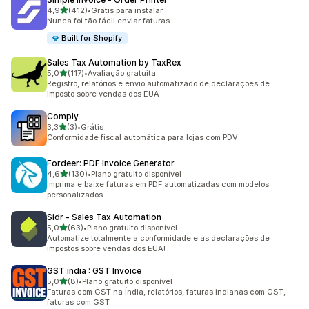
de 5 estrelas
4,9
(412)
•
Grátis para instalar
412 avaliações ao todo
Nunca foi tão fácil enviar faturas.
Built for Shopify
Sales Tax Automation by TaxRex
de 5 estrelas
5,0
(117)
•
Avaliação gratuita
117 avaliações ao todo
Registro, relatórios e envio automatizado de declarações de
imposto sobre vendas dos EUA
Comply
de 5 estrelas
3,3
(3)
•
Grátis
3 avaliações ao todo
Conformidade fiscal automática para lojas com PDV
Fordeer: PDF Invoice Generator
de 5 estrelas
4,6
(130)
•
Plano gratuito disponível
130 avaliações ao todo
Imprima e baixe faturas em PDF automatizadas com modelos
personalizados.
Sidr ‑ Sales Tax Automation
de 5 estrelas
5,0
(63)
•
Plano gratuito disponível
63 avaliações ao todo
Automatize totalmente a conformidade e as declarações de
impostos sobre vendas dos EUA!
GST india : GST Invoice
de 5 estrelas
5,0
(8)
•
Plano gratuito disponível
8 avaliações ao todo
Faturas com GST na Índia, relatórios, faturas indianas com GST,
faturas com GST