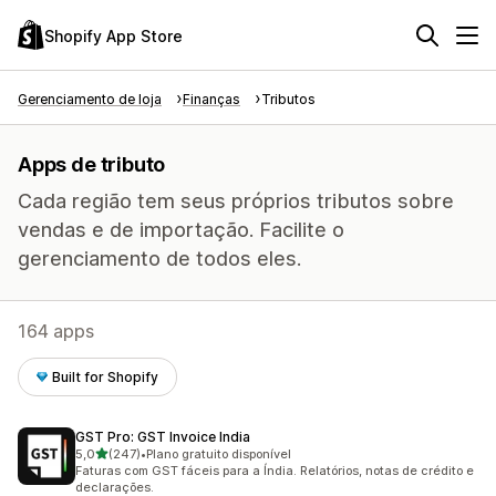
Shopify App Store
Gerenciamento de loja
Finanças
Tributos
Apps de tributo
Cada região tem seus próprios tributos sobre
vendas e de importação. Facilite o
gerenciamento de todos eles.
164 apps
Built for Shopify
GST Pro: GST Invoice India
de 5 estrelas
5,0
(247)
•
Plano gratuito disponível
247 avaliações ao todo
Faturas com GST fáceis para a Índia. Relatórios, notas de crédito e
declarações.