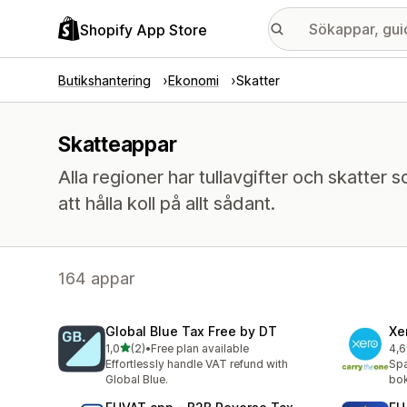
Shopify App Store
Butikshantering
Ekonomi
Skatter
Skatteappar
Alla regioner har tullavgifter och skatter
att hålla koll på allt sådant.
164 appar
Global Blue Tax Free by DT
Xe
av 5 stjärnor
1,0
(2)
•
Free plan available
4,6
2 recensioner totalt
25 
Effortlessly handle VAT refund with
Spa
Global Blue.
bok