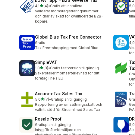
EUVAT.app – B2B Reverse Tax
EU
av 5 stjärnor
4,1
(4)
•
Gratis att installera
5,0
4 recensioner totalt
2 r
Validerar momsregistreringsnummer
Va
och drar av skatt för kvalificerade B2B-
til
köpare.
Global Blue Tax Free Connector
VA
Gratis
4,9
21 
Tax Free-shopping med Global Blue
Vis
för
SimpleVAT
Ta
av 5 stjärnor
1,8
(3)
•
Gratis testversion tillgänglig
Ta
3 recensioner totalt
Säkerställer momsefterlevnad för ditt
Gra
företag i hela EU
Ome
för
AccurateTax Sales Tax
Tr
av 5 stjärnor
5,0
(7)
•
Gratisplan tillgänglig
Gra
7 recensioner totalt
Rapportering av omsättningsskatt och
Ges
valfritt stöd för Streamlined Sales Tax
IVA
Resale Proof
DR
Gratisplan tillgänglig
5,0
12 
Intyg för återförsäljare och
Alk
skattebefrielse, redo för revision för
rea