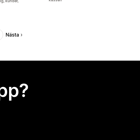
ng, kunder,
Nästa
app?