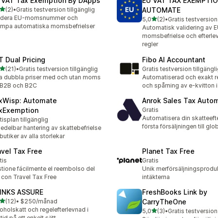
 VAT Tax Exemption By DApps
EU VAT TAX EXEMPTI
av 5 stjärnor
(2)
•
Gratis testversion tillgänglig
AUTOMATE
ecensioner totalt
lidera EU-momsnummer och
av 5 stjärnor
5,0
(2)
•
Gratis testversion 
2 recensioner totalt
lämpa automatiska momsbefrielser
Automatisk validering av
momsbefrielse och efterle
regler
T Dual Pricing
Fibo AI Accountant
av 5 stjärnor
(21)
•
Gratis testversion tillgänglig
Gratis testversion tillgängl
recensioner totalt
a dubbla priser med och utan moms
Automatiserad och exakt r
 B2B och B2C
och spårning av e-kvitton 
xWisp: Automate
Anrok Sales Tax Auto
xExemption
Gratis
Automatisera din skatteeft
tisplan tillgänglig
första försäljningen till glo
delbar hantering av skattebefrielse
 butiker av alla storlekar
avel Tax Free
Planet Tax Free
tis
Gratis
tione fácilmente el reembolso del
Unik merförsäljningsproduk
 con Travel Tax Free
intäkterna
INKS ASSURE
FreshBooks Link by
av 5 stjärnor
(12)
•
$250/månad
CarryTheOne
recensioner totalt
oholskatt och regelefterlevnad i
av 5 stjärnor
5,0
(3)
•
Gratis testversion 
3 recensioner totalt
ltid på ett enkelt sätt