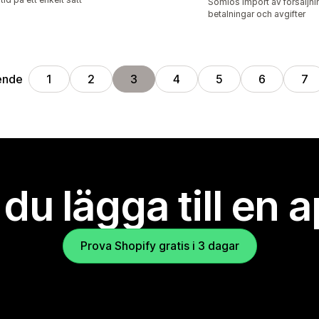
Sömlös import av försäljni
betalningar och avgifter
ende
1
2
3
4
5
6
7
l du lägga till en 
Prova Shopify gratis i 3 dagar