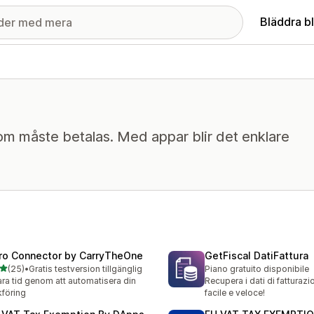
Bläddra b
 som måste betalas. Med appar blir det enklare
ro Connector by CarryTheOne
GetFiscal DatiFattura
av 5 stjärnor
(25)
•
Gratis testversion tillgänglig
Piano gratuito disponibile
recensioner totalt
ra tid genom att automatisera din
Recupera i dati di fatturaz
föring
facile e veloce!