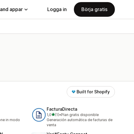
land appar
Logga in
Börja gratis
Built for Shopify
FacturaDirecta
av 5 stjärnor
1,0
(1)
•
Plan gratis disponible
1 recensioner totalt
ione in modo
Generación automática de facturas de
venta