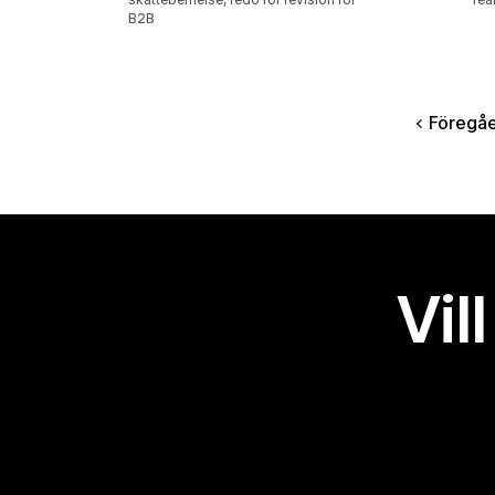
B2B
Föregå
Vil