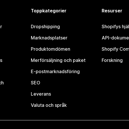
Toppkategorier
Resurser
r
Dropshipping
Shopifys hjä
Marknadsplatser
API-dokume
Produktomdömen
Shopify Co
s
Merförsäljning och paket
Forskning
E-postmarknadsföring
ch
SEO
Leverans
Valuta och språk