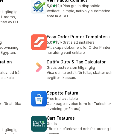
ON
Veri*Factu Connect
av 5 stjärnor
5,0
(2)
•
Plan gratis disponible
2 recensioner totalt
Verifactu simple, nativo y automático
tillgänglig
ante la AEAT
 EU-moms,
vnad av EU-
Easy Order Printer Templates+
av 5 stjärnor
ig
5,0
(5)
•
Gratis att installera
5 recensioner totalt
edovisning
Att skapa dokument för Order Printer
i Egypten.
har aldrig varit enklare.
mation
Dutify Duty & Tax Calculator
Gratis testversion tillgänglig
erlevnad från
Visa och ta betalt för tullar, skatter och
bal skala.
avgifter i kassan.
Sepette Fatura
Free trial available
t för att öka
Cart-page invoice form for Turkish e-
invoicing (e-Fatura)
Cart Features
Gratis
Förenkla efterlevnad och fakturering i
tillgänglig
kassan