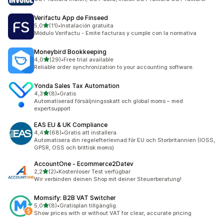
Verifactu App de Finseed
av 5 stjärnor
5,0
(11)
•
Instalación gratuita
11 recensioner totalt
Módulo Verifactu - Emite facturas y cumple con la normativa
Moneybird Bookkeeping
av 5 stjärnor
4,0
(29)
•
Free trial available
29 recensioner totalt
Reliable order synchronization to your accounting software.
Yonda Sales Tax Automation
av 5 stjärnor
4,3
(8)
•
Gratis
8 recensioner totalt
Automatiserad försäljningsskatt och global moms – med
expertsupport
EAS EU & UK Compliance
av 5 stjärnor
4,4
(68)
•
Gratis att installera
68 recensioner totalt
Automatisera din regelefterlevnad för EU och Storbritannien (IOSS,
GPSR, OSS och brittisk moms)
AccountOne ‑ Ecommerce2Datev
av 5 stjärnor
2,2
(2)
•
Kostenloser Test verfügbar
2 recensioner totalt
Wir verbinden deinen Shop mit deiner Steuerberatung!
Momsify: B2B VAT Switcher
av 5 stjärnor
5,0
(8)
•
Gratisplan tillgänglig
8 recensioner totalt
Show prices with or without VAT for clear, accurate pricing