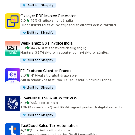
Built for Shopify
Oxilayer PDF Invoice Generator
av 5 stjärnor
5,0
(161)
•
Gratisplan tillgänglig
161 recensioner totalt
Orderutskrift för fakturor, följesedlar, offerter och e-fakturor
Built for Shopify
WebPlanex: GST Invoice India
av 5 stjärnor
5,0
(442)
•
Gratis testversion tillgänglig
442 recensioner totalt
Hantera GST-fakturor, rapporter och e-fakturor sömlöst
Built for Shopify
FF: Factures Client en France
av 5 stjärnor
5,0
(41)
•
Forfait gratuit disponible
41 recensioner totalt
Automatisez vos factures PDF et Factur-X pour la France
Built for Shopify
OpenFiskal TSE & RKSV for POS
av 5 stjärnor
5,0
(53)
•
Free to install
53 recensioner totalt
TSE (KassenSichV) and RKSV signed printed & digital receipts
Built for Shopify
TaxCloud Sales Tax Automation
av 5 stjärnor
4,8
(95)
•
Gratis att installera
95 recensioner totalt
Partnern för momsdeklaration för ditt varumärke