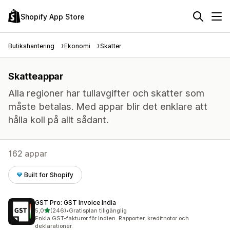
Shopify App Store
Butikshantering
Ekonomi
Skatter
Skatteappar
Alla regioner har tullavgifter och skatter som
måste betalas. Med appar blir det enklare att
hålla koll på allt sådant.
162 appar
Built for Shopify
GST Pro: GST Invoice India
av 5 stjärnor
5,0
(246)
•
Gratisplan tillgänglig
246 recensioner totalt
Enkla GST-fakturor för Indien. Rapporter, kreditnotor och
deklarationer.