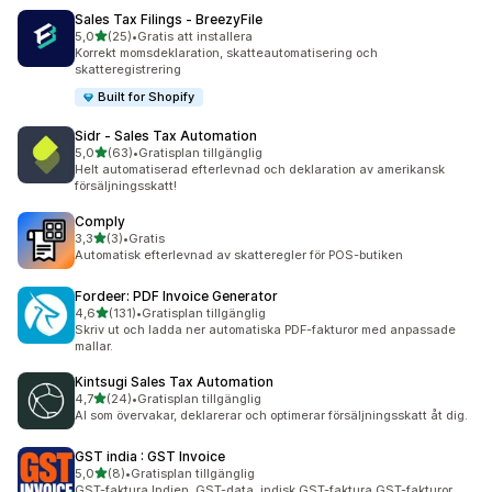
Sales Tax Filings ‑ BreezyFile
av 5 stjärnor
5,0
(25)
•
Gratis att installera
25 recensioner totalt
Korrekt momsdeklaration, skatteautomatisering och
skatteregistrering
Built for Shopify
Sidr ‑ Sales Tax Automation
av 5 stjärnor
5,0
(63)
•
Gratisplan tillgänglig
63 recensioner totalt
Helt automatiserad efterlevnad och deklaration av amerikansk
försäljningsskatt!
Comply
av 5 stjärnor
3,3
(3)
•
Gratis
3 recensioner totalt
Automatisk efterlevnad av skatteregler för POS-butiken
Fordeer: PDF Invoice Generator
av 5 stjärnor
4,6
(131)
•
Gratisplan tillgänglig
131 recensioner totalt
Skriv ut och ladda ner automatiska PDF-fakturor med anpassade
mallar.
Kintsugi Sales Tax Automation
av 5 stjärnor
4,7
(24)
•
Gratisplan tillgänglig
24 recensioner totalt
AI som övervakar, deklarerar och optimerar försäljningsskatt åt dig.
GST india : GST Invoice
av 5 stjärnor
5,0
(8)
•
Gratisplan tillgänglig
8 recensioner totalt
GST-faktura Indien, GST-data, indisk GST-faktura GST-fakturor