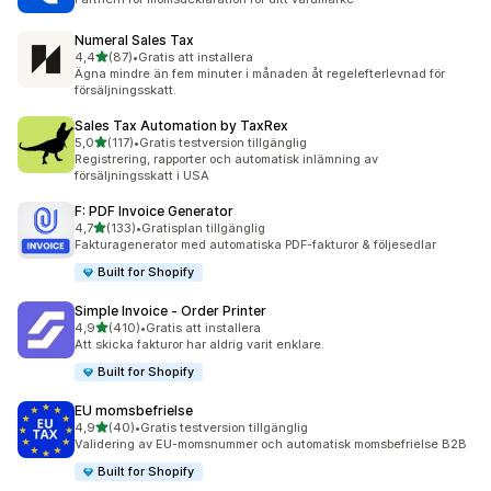
Numeral Sales Tax
av 5 stjärnor
4,4
(87)
•
Gratis att installera
87 recensioner totalt
Ägna mindre än fem minuter i månaden åt regelefterlevnad för
försäljningsskatt.
Sales Tax Automation by TaxRex
av 5 stjärnor
5,0
(117)
•
Gratis testversion tillgänglig
117 recensioner totalt
Registrering, rapporter och automatisk inlämning av
försäljningsskatt i USA
F: PDF Invoice Generator
av 5 stjärnor
4,7
(133)
•
Gratisplan tillgänglig
133 recensioner totalt
Fakturagenerator med automatiska PDF-fakturor & följesedlar
Built for Shopify
Simple Invoice ‑ Order Printer
av 5 stjärnor
4,9
(410)
•
Gratis att installera
410 recensioner totalt
Att skicka fakturor har aldrig varit enklare.
Built for Shopify
EU momsbefrielse
av 5 stjärnor
4,9
(40)
•
Gratis testversion tillgänglig
40 recensioner totalt
Validering av EU-momsnummer och automatisk momsbefrielse B2B
Built for Shopify