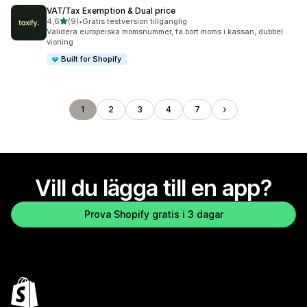
VAT/Tax Exemption & Dual price
av 5 stjärnor
4,6
(9)
•
Gratis testversion tillgänglig
9 recensioner totalt
Validera europeiska momsnummer, ta bort moms i kassan, dubbel
visning
Built for Shopify
1
2
3
4
7
Vill du lägga till en app?
Prova Shopify gratis i 3 dagar