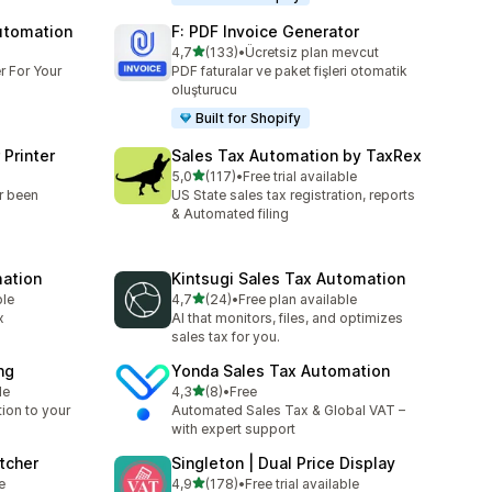
utomation
F: PDF Invoice Generator
5 yıldız üzerinden
4,7
(133)
•
Ücretsiz plan mevcut
toplam 133 değerlendirme
r For Your
PDF faturalar ve paket fişleri otomatik
oluşturucu
Built for Shopify
 Printer
Sales Tax Automation by TaxRex
5 yıldız üzerinden
5,0
(117)
•
Free trial available
toplam 117 değerlendirme
r been
US State sales tax registration, reports
& Automated filing
mation
Kintsugi Sales Tax Automation
5 yıldız üzerinden
ble
4,7
(24)
•
Free plan available
toplam 24 değerlendirme
x
AI that monitors, files, and optimizes
sales tax for you.
ng
Yonda Sales Tax Automation
5 yıldız üzerinden
le
4,3
(8)
•
Free
toplam 8 değerlendirme
tion to your
Automated Sales Tax & Global VAT –
with expert support
tcher
Singleton | Dual Price Display
5 yıldız üzerinden
e
4,9
(178)
•
Free trial available
toplam 178 değerlendirme