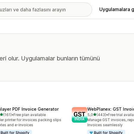
Uygulamalara g
eri olur. Uygulamalar bunların tümünü
ilayer PDF Invoice Generator
WebPlanex: GST Invoic
5 yıldız üzerinden
5 yıldız üzerinden
(161)
•
Free plan available
5,0
(443)
•
Free trial avail
lam 161 değerlendirme
toplam 443 değerlendirme
er printer for invoices packing slips
Manage GST invoices, repo
tes and e-invoices
Invoices seamlessly
Built for Shopify
Built for Shopify