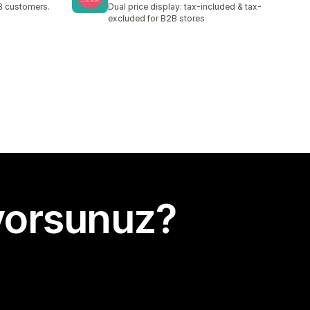
B customers.
Dual price display: tax-included & tax-
excluded for B2B stores
yorsunuz?