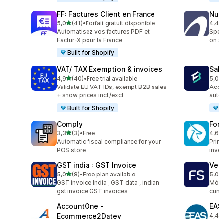
FF: Factures Client en France
Nu
5 yıldız üzerinden
5,0
(41)
•
Forfait gratuit disponible
4,4
toplam 41 değerlendirme
top
Automatisez vos factures PDF et
Spe
Factur-X pour la France
on 
Built for Shopify
VAT/ TAX Exemption & invoices
Sa
5 yıldız üzerinden
4,9
(40)
•
Free trial available
5,0
toplam 40 değerlendirme
top
Validate EU VAT IDs, exempt B2B sales
Acc
+ show prices incl./excl
aut
Built for Shopify
Comply
Fo
5 yıldız üzerinden
3,3
(3)
•
Free
4,6
toplam 3 değerlendirme
top
Automatic fiscal compliance for your
Pri
POS store
inv
GST india : GST Invoice
Ve
5 yıldız üzerinden
5,0
(8)
•
Free plan available
5,0
toplam 8 değerlendirme
top
GST invoice India , GST data , indian
Mód
gst invoice GST invoices
cum
AccountOne ‑
EA
Ecommerce2Datev
4,4
top