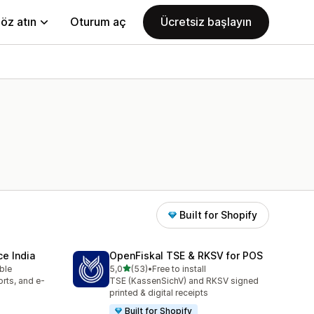
öz atın
Oturum aç
Ücretsiz başlayın
Built for Shopify
e India
OpenFiskal TSE & RKSV for POS
5 yıldız üzerinden
able
5,0
(53)
•
Free to install
toplam 53 değerlendirme
rts, and e-
TSE (KassenSichV) and RKSV signed
printed & digital receipts
Built for Shopify