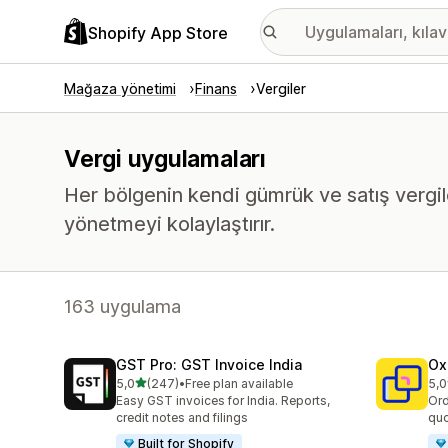
Shopify App Store
Mağaza yönetimi
Finans
Vergiler
Vergi uygulamaları
Her bölgenin kendi gümrük ve satış vergil
yönetmeyi kolaylaştırır.
163 uygulama
GST Pro: GST Invoice India
Ox
5 yıldız üzerinden
5,0
(247)
•
Free plan available
5,0
toplam 247 değerlendirme
top
Easy GST invoices for India. Reports,
Ord
credit notes and filings
quo
Built for Shopify