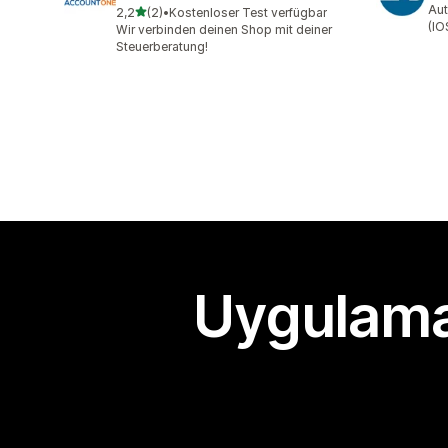
Aut
5 yıldız üzerinden
2,2
(2)
•
Kostenloser Test verfügbar
toplam 2 değerlendirme
(IO
Wir verbinden deinen Shop mit deiner
Steuerberatung!
Uygulama