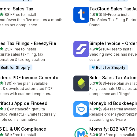
meral Sales Tax
TaxCloud Sales Tax A
5 yıldız üzerinden
5 yıldız üzerinden
(88)
•
Free to install
4,8
(95)
•
Free to install
lam 88 değerlendirme
toplam 95 değerlendirme
nd fewer than five minutes a month
The Sales Tax Filing Partne
sales tax compliance.
Brand
les Tax Filings ‑ BreezyFile
Simple Invoice ‑ Order
5 yıldız üzerinden
5 yıldız üzerinden
(25)
•
Free to install
4,9
(410)
•
Free to install
lam 25 değerlendirme
toplam 410 değerlendirme
urate sales tax filing, tax
Sending invoices has neve
omation & tax registration
easier.
Built for Shopify
Built for Shopify
rdeer: PDF Invoice Generator
Sidr ‑ Sales Tax Auto
5 yıldız üzerinden
5 yıldız üzerinden
(130)
•
Free plan available
5,0
(63)
•
Free plan availa
lam 130 değerlendirme
toplam 63 değerlendirme
nt & download automated PDF
Fully automate US sales ta
oices with custom templates.
compliance and filings!
rifactu App de Finseed
Moneybird Bookkeepi
5 yıldız üzerinden
5 yıldız üzerinden
(11)
•
Instalación gratuita
4,0
(29)
•
Free trial availab
lam 11 değerlendirme
toplam 29 değerlendirme
ulo Verifactu - Emite facturas y
Reliable order synchroniza
ple con la normativa
accounting software.
S EU & UK Compliance
Momsify: B2B VAT Swi
5 yıldız üzerinden
5 yıldız üzerinden
(68)
•
Free to install
5,0
(8)
•
Free plan availabl
lam 68 değerlendirme
toplam 8 değerlendirme