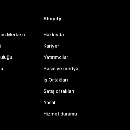
Shopify
dım Merkezi
Hakkında
i
Kariyer
luluğu
Yatırımcılar
gu
Basın ve medya
İş Ortakları
Satış ortakları
Yasal
Hizmet durumu