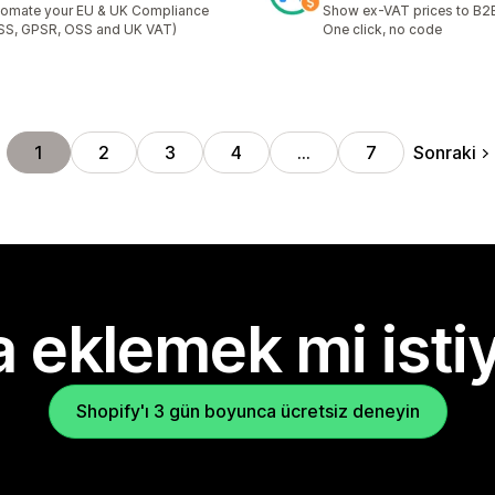
omate your EU & UK Compliance
Show ex-VAT prices to B2
SS, GPSR, OSS and UK VAT)
One click, no code
Sonraki
1
2
3
4
…
7
 eklemek mi isti
Shopify'ı 3 gün boyunca ücretsiz deneyin