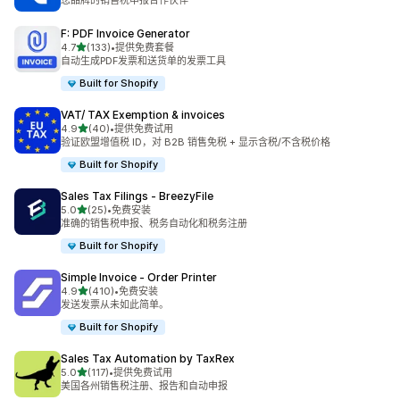
您品牌的销售税申报合作伙伴
F: PDF Invoice Generator
星（满分 5 星）
4.7
(133)
•
提供免费套餐
总共 133 条评论
自动生成PDF发票和送货单的发票工具
Built for Shopify
VAT/ TAX Exemption & invoices
星（满分 5 星）
4.9
(40)
•
提供免费试用
总共 40 条评论
验证欧盟增值税 ID，对 B2B 销售免税 + 显示含税/不含税价格
Built for Shopify
Sales Tax Filings ‑ BreezyFile
星（满分 5 星）
5.0
(25)
•
免费安装
总共 25 条评论
准确的销售税申报、税务自动化和税务注册
Built for Shopify
Simple Invoice ‑ Order Printer
星（满分 5 星）
4.9
(410)
•
免费安装
总共 410 条评论
发送发票从未如此简单。
Built for Shopify
Sales Tax Automation by TaxRex
星（满分 5 星）
5.0
(117)
•
提供免费试用
总共 117 条评论
美国各州销售税注册、报告和自动申报