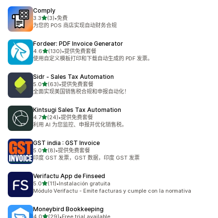
Comply
星（满分 5 星）
3.3
(3)
•
免费
总共 3 条评论
为您的 POS 商店实现自动财务合规
Fordeer: PDF Invoice Generator
星（满分 5 星）
4.6
(130)
•
提供免费套餐
总共 130 条评论
使用自定义模板打印和下载自动生成的 PDF 发票。
Sidr ‑ Sales Tax Automation
星（满分 5 星）
5.0
(63)
•
提供免费套餐
总共 63 条评论
全面实现美国销售税合规和申报自动化！
Kintsugi Sales Tax Automation
星（满分 5 星）
4.7
(24)
•
提供免费套餐
总共 24 条评论
利用 AI 为您监控、申报并优化销售税。
GST india : GST Invoice
星（满分 5 星）
5.0
(8)
•
提供免费套餐
总共 8 条评论
印度 GST 发票，GST 数据，印度 GST 发票
Verifactu App de Finseed
星（满分 5 星）
5.0
(11)
•
Instalación gratuita
总共 11 条评论
Módulo Verifactu - Emite facturas y cumple con la normativa
Moneybird Bookkeeping
星（满分 5 星）
4.0
(29)
•
Free trial available