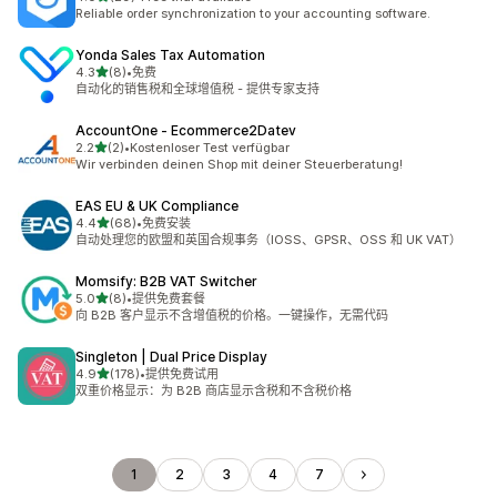
总共 29 条评论
Reliable order synchronization to your accounting software.
Yonda Sales Tax Automation
星（满分 5 星）
4.3
(8)
•
免费
总共 8 条评论
自动化的销售税和全球增值税 - 提供专家支持
AccountOne ‑ Ecommerce2Datev
星（满分 5 星）
2.2
(2)
•
Kostenloser Test verfügbar
总共 2 条评论
Wir verbinden deinen Shop mit deiner Steuerberatung!
EAS EU & UK Compliance
星（满分 5 星）
4.4
(68)
•
免费安装
总共 68 条评论
自动处理您的欧盟和英国合规事务（IOSS、GPSR、OSS 和 UK VAT）
Momsify: B2B VAT Switcher
星（满分 5 星）
5.0
(8)
•
提供免费套餐
总共 8 条评论
向 B2B 客户显示不含增值税的价格。一键操作，无需代码
Singleton | Dual Price Display
星（满分 5 星）
4.9
(178)
•
提供免费试用
总共 178 条评论
双重价格显示：为 B2B 商店显示含税和不含税价格
1
2
3
4
7