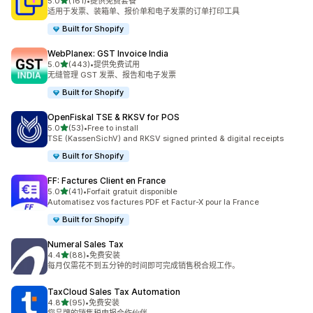
星（满分 5 星）
5.0
(161)
•
提供免费套餐
总共 161 条评论
适用于发票、装箱单、报价单和电子发票的订单打印工具
Built for Shopify
WebPlanex: GST Invoice India
星（满分 5 星）
5.0
(443)
•
提供免费试用
总共 443 条评论
无缝管理 GST 发票、报告和电子发票
Built for Shopify
OpenFiskal TSE & RKSV for POS
星（满分 5 星）
5.0
(53)
•
Free to install
总共 53 条评论
TSE (KassenSichV) and RKSV signed printed & digital receipts
Built for Shopify
FF: Factures Client en France
星（满分 5 星）
5.0
(41)
•
Forfait gratuit disponible
总共 41 条评论
Automatisez vos factures PDF et Factur-X pour la France
Built for Shopify
Numeral Sales Tax
星（满分 5 星）
4.4
(88)
•
免费安装
总共 88 条评论
每月仅需花不到五分钟的时间即可完成销售税合规工作。
TaxCloud Sales Tax Automation
星（满分 5 星）
4.8
(95)
•
免费安装
总共 95 条评论