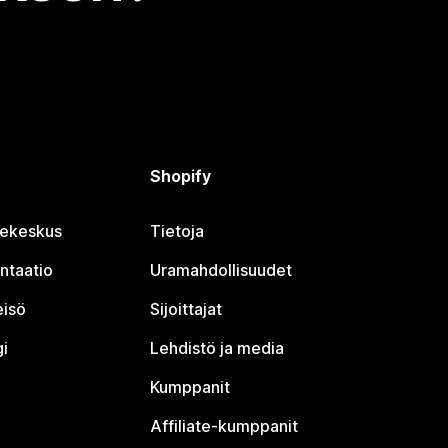
Shopify
jekeskus
Tietoja
ntaatio
Uramahdollisuudet
eisö
Sijoittajat
i
Lehdistö ja media
Kumppanit
Affiliate-kumppanit