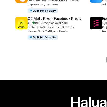
Get visual real time insights into what
Con
happens in your store
ad 
Built for Shopify
OC Meta Pixel‑ Facebook Pixels
Es
/ 5 tähteä
4,9
(91)
•
Free plan available
5,0
91 arvostelua yhteensä
67 
Better ROAS ads with multi Pixels,
Dej
Server-Side CAPI, and Feeds
tie
Built for Shopify
Halua