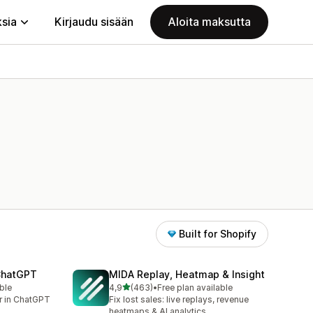
ksia
Kirjaudu sisään
Aloita maksutta
Built for Shopify
 ChatGPT
MIDA Replay, Heatmap & Insight
/ 5 tähteä
ble
4,9
(463)
•
Free plan available
463 arvostelua yhteensä
er in ChatGPT
Fix lost sales: live replays, revenue
heatmaps & AI analytics