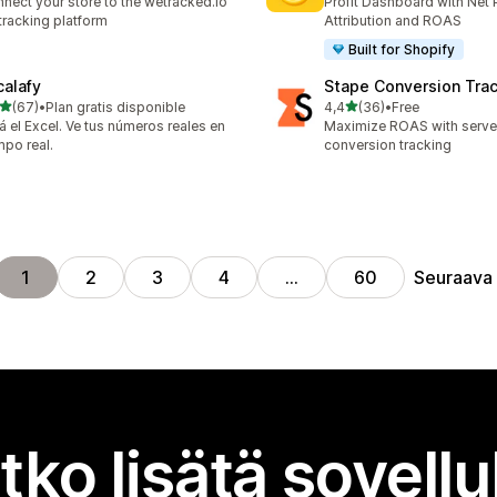
nect your store to the wetracked.io
Profit Dashboard with Net P
tracking platform
Attribution and ROAS
Built for Shopify
calafy
Stape Conversion Tra
/ 5 tähteä
/ 5 tähteä
(67)
•
Plan gratis disponible
4,4
(36)
•
Free
arvostelua yhteensä
36 arvostelua yhteensä
á el Excel. Ve tus números reales en
Maximize ROAS with serv
mpo real.
conversion tracking
Seuraava
1
2
3
4
…
60
tko lisätä sovell