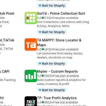
Built for Shopify
tok Pixel
Sort'd ‑ Prime Collection Sort
/ 5 tähteä
able
5,0
(132)
•
Free plan available
132 arvostelua yhteensä
 Pixel,
Sort Collections Like a Boss with Drag
ed
& Drop, Analytics, More
Built for Shopify
el,TikTok
TA MAPPY: Store Locator &
able
Maps
k, TikTok
/ 5 tähteä
5,0
(412)
•
Free plan available
412 arvostelua yhteensä
g
Let customers find nearby stores,
dealers, stockists on map
Built for Shopify
& CAPI
Mipler ‑ Custom Reports
/ 5 tähteä
5,0
(593)
•
Free plan available
593 arvostelua yhteensä
ide Tracking
Build custom reports & analytics for
sales, inventory & profit
Built for Shopify
fit
TP: True Profit Analytics
/ 5 tähteä
ble
5,0
(802)
•
Free trial available
802 arvostelua yhteensä