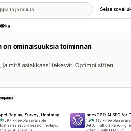
Selaa sovellu
tiikka
sa on ominaisuuksia toiminnan
i, ja mitä asiakkaasi tekevät. Optimoi sitten
yhjennä
opel Replay, Survey, Heatmap
IndexGPT: AI SEO for
/ 5 tähteä
/ 5 tähteä
(597)
•
Free plan available
4,9
(115)
•
Free plan availa
 arvostelua yhteensä
115 arvostelua yhteensä
 lost sales: record session replays,
Get AI Traffic & Rank High
tmaps, AI analytics
& Gemini with LLM SEO