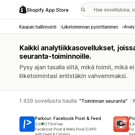
Shopify App Store
Kaupan hallinnointi
Liiketoiminnan pyörittäminen
Analy
Kaikki analytiikkasovellukset, jois
seuranta-toiminnoille.
Pysy ajan tasalla siitä, mikä toimii, mikä e
liiketoimintasi entistäkin vahvemmaksi.
1 429 sovellusta haulla
Toiminnan seuranta
T
Parkour: Facebook Pixel & Feed
Pr
/ 5 tähteä
5,0
(175)
•
Free
4,9
175 arvostelua yhteensä
597
Facebook Pixel & Meta Pixel (CAPI)
Fix
with Feed & Catalog
hea