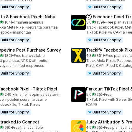
Built for Shopify
Built for Shopify
ta & Facebook Pixels Nabu
Ⓩ Facebook Pixel Tik
/ 5 tähteä
/ 5 tähteä
(104)
•
Ilmainen asennus
5,0
(159)
•
Free plan avail
 arvostelua yhteensä
159 arvostelua yhteensä
kka Meta Pixel -seuranta parantaa
Track Facebook Pixel, Meta
cebook-mainontaa
TikTok Pixel w/ CAPI & Fe
Built for Shopify
Built for Shopify
apevine Post Purchase Survey
Trackify Facebook Pix
/ 5 tähteä
/ 5 tähteä
(182)
•
Free trial available
4,8
(351)
•
Free plan avail
 arvostelua yhteensä
351 arvostelua yhteensä
t purchase, NPS & attribution
Track Meta Pixels Faceboo
veys, unlimited responses
Pixel, CAPI, Feed & Catalo
Built for Shopify
Built for Shopify
Facebook Pixel ‑Tiktok Pixel
Parkour: TikTok Pixel 
/ 5 tähteä
/ 5 tähteä
(249)
•
Ilmainen sopimus saatavilla
5,0
(25)
•
Free
 arvostelua yhteensä
25 arvostelua yhteensä
velinpuolen seuranta useille
TikTok Pixel with Server S
ebookille, Tiktok Pixels
(CAPI)
Built for Shopify
Built for Shopify
tracked.io Connect
Juicy Attribution & Pro
/ 5 tähteä
/ 5 tähteä
(99)
•
Free trial available
4,9
(55)
•
Free plan availa
arvostelua yhteensä
55 arvostelua yhteensä