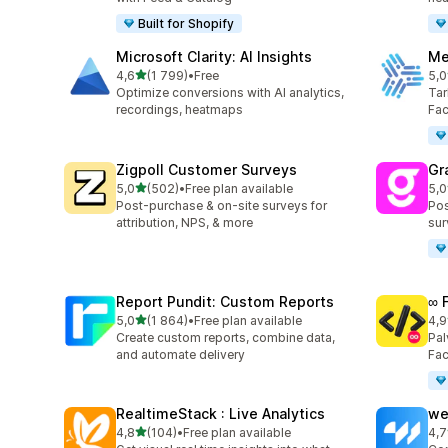
Built for Shopify
Microsoft Clarity: AI Insights
Me
/ 5 tähteä
4,6
(1 799)
•
Free
5,0
1799 arvostelua yhteensä
104
Optimize conversions with AI analytics,
Tar
recordings, heatmaps
Fa
Zigpoll Customer Surveys
Gr
/ 5 tähteä
5,0
(502)
•
Free plan available
5,0
502 arvostelua yhteensä
182
Post-purchase & on-site surveys for
Pos
attribution, NPS, & more
sur
Report Pundit: Custom Reports
∞ 
/ 5 tähteä
5,0
(1 864)
•
Free plan available
4,9
1864 arvostelua yhteensä
249
Create custom reports, combine data,
Pal
and automate delivery
Fac
RealtimeStack : Live Analytics
we
/ 5 tähteä
4,8
(104)
•
Free plan available
4,7
104 arvostelua yhteensä
99 