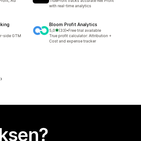
rofit, Ad
TrueProfit tracks accurate Net Profit
with real-time analytics
cking
Bloom Profit Analytics
/ 5 tähteä
5,0
(33)
•
Free trial available
33 arvostelua yhteensä
er-side GTM
True profit calculator: Attribution +
Cost and expense tracker
uksen?