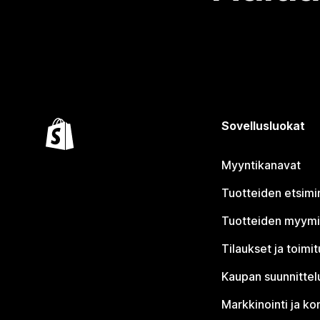
Sovellusluokat
Myyntikanavat
Tuotteiden etsimi
Tuotteiden myym
Tilaukset ja toimi
Kaupan suunnittel
Markkinointi ja ko