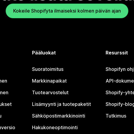
Kokeile Shopifyta ilmaiseksi kolmen päivän ajan
Pääluokat
Resurssit
Suoratoimitus
Shopifyn oh
nen
Markkinapaikat
API-dokume
inen
Tuotearvostelut
Shopify-yht
tukset
Lisämyynti ja tuotepaketit
Shopify-blog
u
Sähköpostimarkkinointi
Tutkimus
nversio
Hakukoneoptimointi