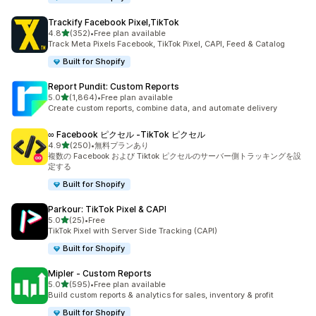
Trackify Facebook Pixel,TikTok
5つ星中
4.8
(352)
•
Free plan available
合計レビュー数：352件
Track Meta Pixels Facebook, TikTok Pixel, CAPI, Feed & Catalog
Built for Shopify
Report Pundit: Custom Reports
5つ星中
5.0
(1,864)
•
Free plan available
合計レビュー数：1864件
Create custom reports, combine data, and automate delivery
∞ Facebook ピクセル ‑TikTok ピクセル
5つ星中
4.9
(250)
•
無料プランあり
合計レビュー数：250件
複数の Facebook および Tiktok ピクセルのサーバー側トラッキングを設
定する
Built for Shopify
Parkour: TikTok Pixel & CAPI
5つ星中
5.0
(25)
•
Free
合計レビュー数：25件
TikTok Pixel with Server Side Tracking (CAPI)
Built for Shopify
Mipler ‑ Custom Reports
5つ星中
5.0
(595)
•
Free plan available
合計レビュー数：595件
Build custom reports & analytics for sales, inventory & profit
Built for Shopify