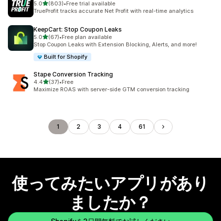
5つ星中
5.0
(803)
•
Free trial available
合計レビュー数：803件
TrueProfit tracks accurate Net Profit with real-time analytics
KeepCart: Stop Coupon Leaks
5つ星中
5.0
(67)
•
Free plan available
合計レビュー数：67件
Stop Coupon Leaks with Extension Blocking, Alerts, and more!
Built for Shopify
Stape Conversion Tracking
5つ星中
4.4
(37)
•
Free
合計レビュー数：37件
Maximize ROAS with server-side GTM conversion tracking
1
2
3
4
61
使ってみたいアプリがあり
ましたか？