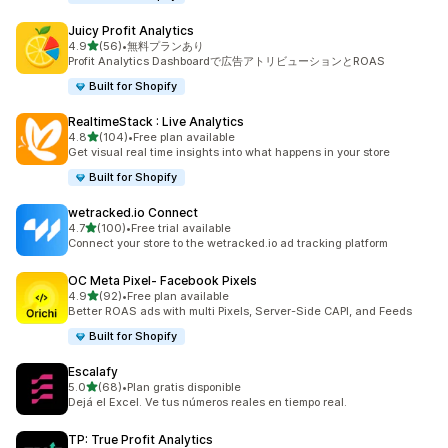
Juicy Profit Analytics
5つ星中
4.9
(56)
•
無料プランあり
合計レビュー数：56件
Profit Analytics Dashboardで広告アトリビューションとROAS
Built for Shopify
RealtimeStack : Live Analytics
5つ星中
4.8
(104)
•
Free plan available
合計レビュー数：104件
Get visual real time insights into what happens in your store
Built for Shopify
wetracked.io Connect
5つ星中
4.7
(100)
•
Free trial available
合計レビュー数：100件
Connect your store to the wetracked.io ad tracking platform
OC Meta Pixel‑ Facebook Pixels
5つ星中
4.9
(92)
•
Free plan available
合計レビュー数：92件
Better ROAS ads with multi Pixels, Server-Side CAPI, and Feeds
Built for Shopify
Escalafy
5つ星中
5.0
(68)
•
Plan gratis disponible
合計レビュー数：68件
Dejá el Excel. Ve tus números reales en tiempo real.
TP: True Profit Analytics