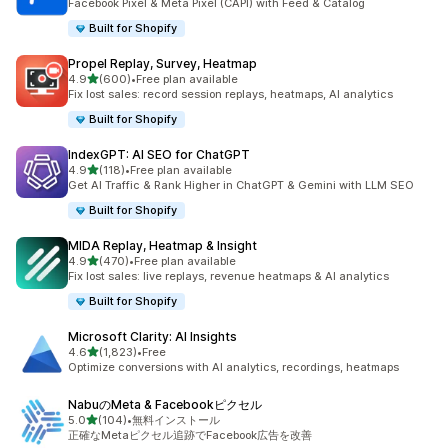
Facebook Pixel & Meta Pixel (CAPI) with Feed & Catalog
Built for Shopify
Propel Replay, Survey, Heatmap
5つ星中
4.9
(600)
•
Free plan available
合計レビュー数：600件
Fix lost sales: record session replays, heatmaps, AI analytics
Built for Shopify
IndexGPT: AI SEO for ChatGPT
5つ星中
4.9
(118)
•
Free plan available
合計レビュー数：118件
Get AI Traffic & Rank Higher in ChatGPT & Gemini with LLM SEO
Built for Shopify
MIDA Replay, Heatmap & Insight
5つ星中
4.9
(470)
•
Free plan available
合計レビュー数：470件
Fix lost sales: live replays, revenue heatmaps & AI analytics
Built for Shopify
Microsoft Clarity: AI Insights
5つ星中
4.6
(1,823)
•
Free
合計レビュー数：1823件
Optimize conversions with AI analytics, recordings, heatmaps
NabuのMeta & Facebookピクセル
5つ星中
5.0
(104)
•
無料インストール
合計レビュー数：104件
正確なMetaピクセル追跡でFacebook広告を改善