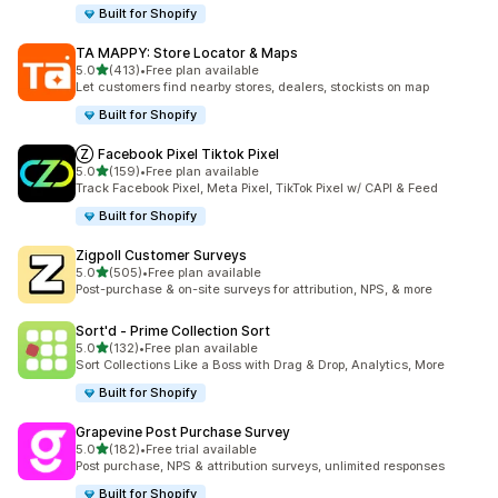
Built for Shopify
TA MAPPY: Store Locator & Maps
5つ星中
5.0
(413)
•
Free plan available
合計レビュー数：413件
Let customers find nearby stores, dealers, stockists on map
Built for Shopify
Ⓩ Facebook Pixel Tiktok Pixel
5つ星中
5.0
(159)
•
Free plan available
合計レビュー数：159件
Track Facebook Pixel, Meta Pixel, TikTok Pixel w/ CAPI & Feed
Built for Shopify
Zigpoll Customer Surveys
5つ星中
5.0
(505)
•
Free plan available
合計レビュー数：505件
Post-purchase & on-site surveys for attribution, NPS, & more
Sort'd ‑ Prime Collection Sort
5つ星中
5.0
(132)
•
Free plan available
合計レビュー数：132件
Sort Collections Like a Boss with Drag & Drop, Analytics, More
Built for Shopify
Grapevine Post Purchase Survey
5つ星中
5.0
(182)
•
Free trial available
合計レビュー数：182件
Post purchase, NPS & attribution surveys, unlimited responses
Built for Shopify