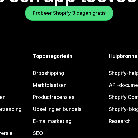
Probeer Shopify 3 dagen gratis
Topcategorieën
Hulpbronne
Dropshipping
Shopify-hel
n
Marktplaatsen
API-docume
pen
Productrecensies
Shopify Co
erzending
Upselling en bundels
Shopify-blo
E-mailmarketing
Research
ersie
SEO