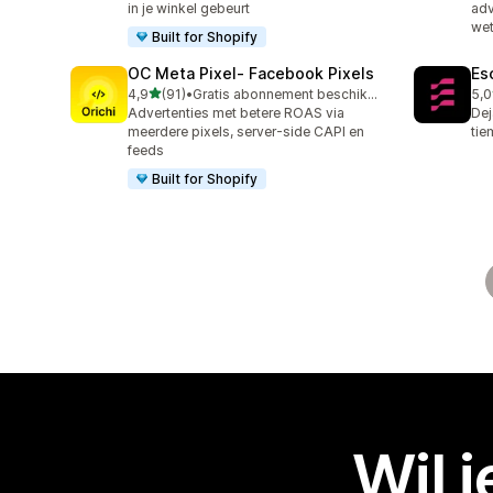
in je winkel gebeurt
adv
wet
Built for Shopify
OC Meta Pixel‑ Facebook Pixels
Es
van 5 sterren
4,9
(91)
•
Gratis abonnement beschikbaar
5,0
91 recensies in totaal
67 
Advertenties met betere ROAS via
Dej
meerdere pixels, server-side CAPI en
tie
feeds
Built for Shopify
Wil 