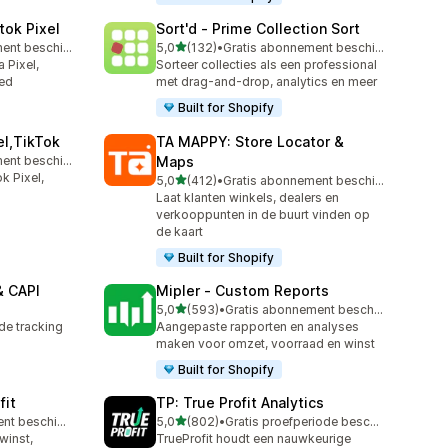
tok Pixel
Sort'd ‑ Prime Collection Sort
van 5 sterren
Gratis abonnement beschikbaar
5,0
(132)
•
Gratis abonnement beschikbaar
132 recensies in totaal
 Pixel,
Sorteer collecties als een professional
eed
met drag-and-drop, analytics en meer
Built for Shopify
el,TikTok
TA MAPPY: Store Locator &
Gratis abonnement beschikbaar
Maps
k Pixel,
van 5 sterren
5,0
(412)
•
Gratis abonnement beschikbaar
412 recensies in totaal
Laat klanten winkels, dealers en
verkooppunten in de buurt vinden op
de kaart
Built for Shopify
& CAPI
Mipler ‑ Custom Reports
van 5 sterren
5,0
(593)
•
Gratis abonnement beschikbaar
593 recensies in totaal
de tracking
Aangepaste rapporten en analyses
maken voor omzet, voorraad en winst
Built for Shopify
fit
TP: True Profit Analytics
van 5 sterren
Gratis abonnement beschikbaar
5,0
(802)
•
Gratis proefperiode beschikbaar
802 recensies in totaal
winst,
TrueProfit houdt een nauwkeurige