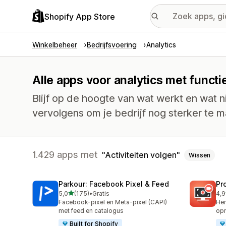
Shopify App Store
Winkelbeheer
Bedrijfsvoering
Analytics
Alle apps voor analytics met functi
Blijf op de hoogte van wat werkt en wat n
vervolgens om je bedrijf nog sterker te 
1.429 apps met
Activiteiten volgen
Wissen
Parkour: Facebook Pixel & Feed
Pr
van 5 sterren
5,0
(175)
•
Gratis
4,9
175 recensies in totaal
597
Facebook-pixel en Meta-pixel (CAPI)
Her
met feed en catalogus
opn
Built for Shopify