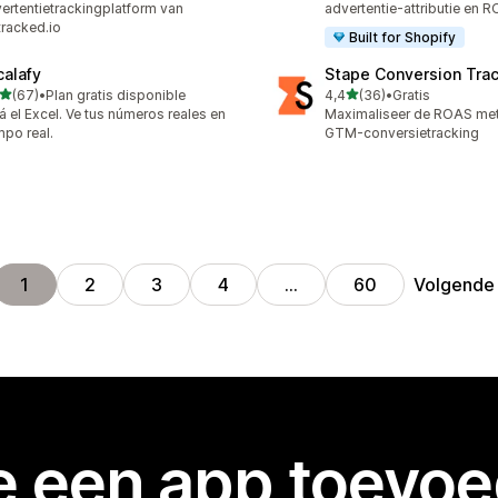
ertentietrackingplatform van
advertentie-attributie en 
racked.io
Built for Shopify
calafy
Stape Conversion Tra
van 5 sterren
van 5 sterren
(67)
•
Plan gratis disponible
4,4
(36)
•
Gratis
recensies in totaal
36 recensies in totaal
á el Excel. Ve tus números reales en
Maximaliseer de ROAS met
mpo real.
GTM-conversietracking
Volgende
1
2
3
4
…
60
je een app toevo