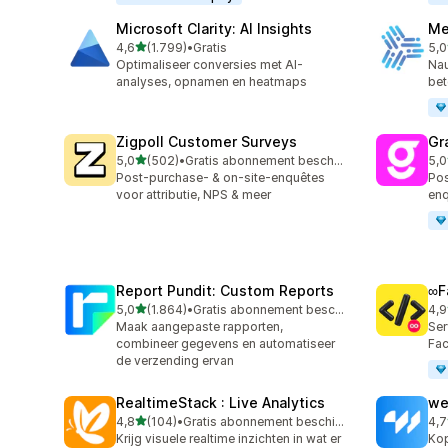
Microsoft Clarity: AI Insights
Me
van 5 sterren
4,6
(1.799)
•
Gratis
5,0
1799 recensies in totaal
104
Optimaliseer conversies met AI-
Nau
analyses, opnamen en heatmaps
bet
Zigpoll Customer Surveys
Gr
van 5 sterren
5,0
(502)
•
Gratis abonnement beschikbaar
5,0
502 recensies in totaal
182
Post-purchase- & on-site-enquêtes
Pos
voor attributie, NPS & meer
enq
Report Pundit: Custom Reports
∞F
van 5 sterren
5,0
(1.864)
•
Gratis abonnement beschikbaar
4,9
1864 recensies in totaal
249
Maak aangepaste rapporten,
Ser
combineer gegevens en automatiseer
Fac
de verzending ervan
RealtimeStack : Live Analytics
we
van 5 sterren
4,8
(104)
•
Gratis abonnement beschikbaar
4,7
104 recensies in totaal
99 
Krijg visuele realtime inzichten in wat er
Kop