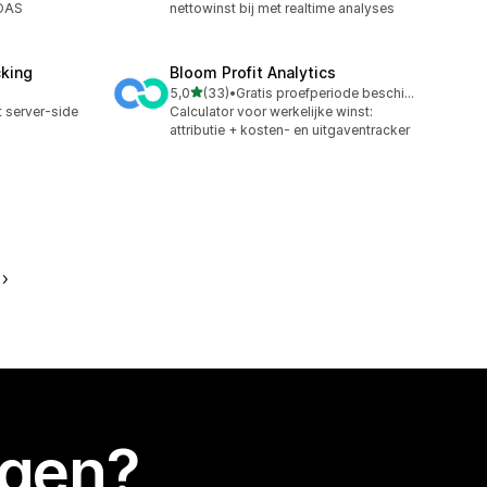
ROAS
nettowinst bij met realtime analyses
cking
Bloom Profit Analytics
van 5 sterren
5,0
(33)
•
Gratis proefperiode beschikbaar
33 recensies in totaal
 server-side
Calculator voor werkelijke winst:
attributie + kosten- en uitgaventracker
egen?