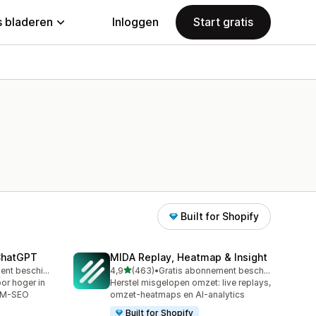
 bladeren
Inloggen
Start gratis
Built for Shopify
 ChatGPT
MIDA Replay, Heatmap & Insight
van 5 sterren
Gratis abonnement beschikbaar
4,9
(463)
•
Gratis abonnement beschikbaar
463 recensies in totaal
or hoger in
Herstel misgelopen omzet: live replays,
LLM-SEO
omzet-heatmaps en AI-analytics
Built for Shopify