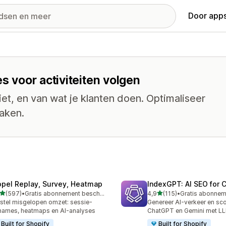
Door apps
es voor activiteiten volgen
iet, en van wat je klanten doen. Optimaliseer
maken.
opel Replay, Survey, Heatmap
IndexGPT: AI SEO for
van 5 sterren
van 5 sterren
(597)
•
Gratis abonnement beschikbaar
4,9
(115)
•
 recensies in totaal
115 recensies in totaal
stel misgelopen omzet: sessie-
Genereer AI-verkeer en sco
ames, heatmaps en AI-analyses
ChatGPT en Gemini met 
Built for Shopify
Built for Shopify