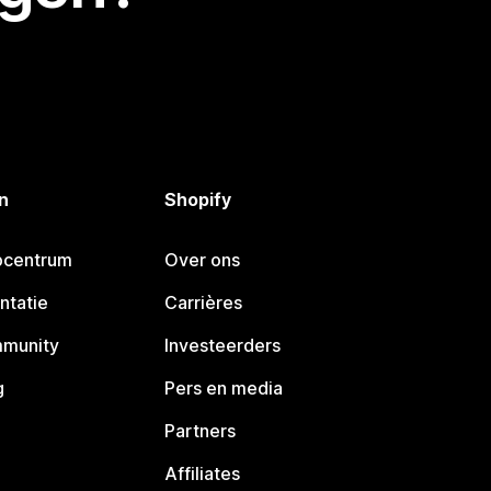
n
Shopify
pcentrum
Over ons
ntatie
Carrières
mmunity
Investeerders
g
Pers en media
Partners
Affiliates