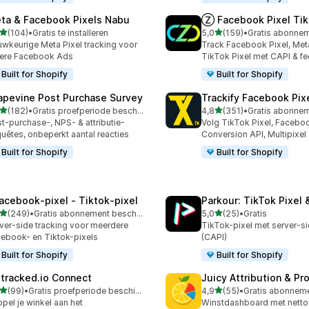
ta & Facebook Pixels Nabu
Ⓩ Facebook Pixel Tik
van 5 sterren
van 5 sterren
(104)
•
Gratis te installeren
5,0
(159)
•
 recensies in totaal
159 recensies in totaal
wkeurige Meta Pixel tracking voor
Track Facebook Pixel, Meta
ere Facebook Ads
TikTok Pixel met CAPI & f
Built for Shopify
Built for Shopify
apevine Post Purchase Survey
Trackify Facebook Pix
van 5 sterren
van 5 sterren
(182)
•
Gratis proefperiode beschikbaar
4,8
(351)
•
 recensies in totaal
351 recensies in totaal
t-purchase-, NPS- & attributie-
Volg TikTok Pixel, Faceboo
uêtes, onbeperkt aantal reacties
Conversion API, Multipixel
Built for Shopify
Built for Shopify
acebook‑pixel ‑ Tiktok‑pixel
Parkour: TikTok Pixel 
van 5 sterren
van 5 sterren
(249)
•
Gratis abonnement beschikbaar
5,0
(25)
•
Gratis
 recensies in totaal
25 recensies in totaal
ver-side tracking voor meerdere
TikTok-pixel met server-si
ebook- en Tiktok-pixels
(CAPI)
Built for Shopify
Built for Shopify
tracked.io Connect
Juicy Attribution & Pro
van 5 sterren
van 5 sterren
(99)
•
Gratis proefperiode beschikbaar
4,9
(55)
•
recensies in totaal
55 recensies in totaal
pel je winkel aan het
Winstdashboard met netto