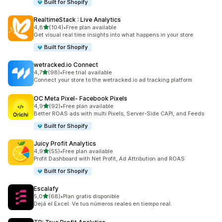
Built for Shopify
RealtimeStack : Live Analytics
na 5 gwiazdek
4,8
(104)
•
Free plan available
Łączna liczba recenzji: 104
Get visual real time insights into what happens in your store
Built for Shopify
wetracked.io Connect
na 5 gwiazdek
4,7
(98)
•
Free trial available
Łączna liczba recenzji: 98
Connect your store to the wetracked.io ad tracking platform
OC Meta Pixel‑ Facebook Pixels
na 5 gwiazdek
4,9
(92)
•
Free plan available
Łączna liczba recenzji: 92
Better ROAS ads with multi Pixels, Server-Side CAPI, and Feeds
Built for Shopify
Juicy Profit Analytics
na 5 gwiazdek
4,9
(55)
•
Free plan available
Łączna liczba recenzji: 55
Profit Dashboard with Net Profit, Ad Attribution and ROAS
Built for Shopify
Escalafy
na 5 gwiazdek
5,0
(68)
•
Plan gratis disponible
Łączna liczba recenzji: 68
Dejá el Excel. Ve tus números reales en tiempo real.