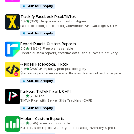
Built for Shopify
Trackify Facebook Pixel,TikTok
na 5 gwiazdek
4,8
(353)
•
Bezpłatny plan jest dostępny
Łączna liczba recenzji: 353
Facebook Pixel, TikTok Pixel, Conversion API, Catalogs & UTMs
Built for Shopify
Report Pundit: Custom Reports
na 5 gwiazdek
5,0
(1 864)
•
Free plan available
Łączna liczba recenzji: 1864
Create custom reports, combine data, and automate delivery
∞ Piksel Facebooka, Tiktok
na 5 gwiazdek
4,9
(250)
•
Bezpłatny plan jest dostępny
Łączna liczba recenzji: 250
Śledzenie po stronie serwera dla wielu Facebooków,Tiktok pixel
Built for Shopify
Parkour: TikTok Pixel & CAPI
na 5 gwiazdek
5,0
(25)
•
Free
Łączna liczba recenzji: 25
TikTok Pixel with Server Side Tracking (CAPI)
Built for Shopify
Mipler ‑ Custom Reports
na 5 gwiazdek
5,0
(595)
•
Free plan available
Łączna liczba recenzji: 595
Build custom reports & analytics for sales, inventory & profit