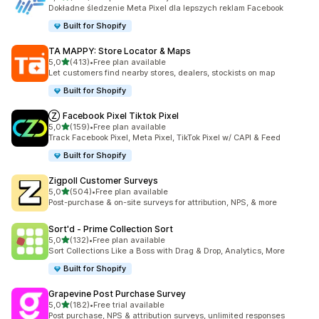
Łączna liczba recenzji: 104
Dokładne śledzenie Meta Pixel dla lepszych reklam Facebook
Built for Shopify
TA MAPPY: Store Locator & Maps
na 5 gwiazdek
5,0
(413)
•
Free plan available
Łączna liczba recenzji: 413
Let customers find nearby stores, dealers, stockists on map
Built for Shopify
Ⓩ Facebook Pixel Tiktok Pixel
na 5 gwiazdek
5,0
(159)
•
Free plan available
Łączna liczba recenzji: 159
Track Facebook Pixel, Meta Pixel, TikTok Pixel w/ CAPI & Feed
Built for Shopify
Zigpoll Customer Surveys
na 5 gwiazdek
5,0
(504)
•
Free plan available
Łączna liczba recenzji: 504
Post-purchase & on-site surveys for attribution, NPS, & more
Sort'd ‑ Prime Collection Sort
na 5 gwiazdek
5,0
(132)
•
Free plan available
Łączna liczba recenzji: 132
Sort Collections Like a Boss with Drag & Drop, Analytics, More
Built for Shopify
Grapevine Post Purchase Survey
na 5 gwiazdek
5,0
(182)
•
Free trial available
Łączna liczba recenzji: 182
Post purchase, NPS & attribution surveys, unlimited responses