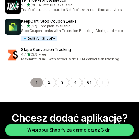
TP: True Profit Analytics
na 5 gwiazdek
5,0
(803)
•
Free trial available
Łączna liczba recenzji: 803
TrueProfit tracks accurate Net Profit with real-time analytics
KeepCart: Stop Coupon Leaks
na 5 gwiazdek
5,0
(67)
•
Free plan available
Łączna liczba recenzji: 67
Stop Coupon Leaks with Extension Blocking, Alerts, and more!
Built for Shopify
Stape Conversion Tracking
na 5 gwiazdek
4,4
(37)
•
Free
Łączna liczba recenzji: 37
Maximize ROAS with server-side GTM conversion tracking
1
2
3
4
61
Chcesz dodać aplikację?
Wypróbuj Shopify za darmo przez 3 dni