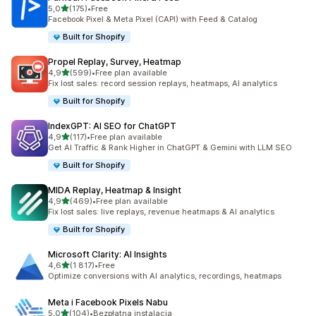
na 5 gwiazdek
5,0
(175)
•
Free
Łączna liczba recenzji: 175
Facebook Pixel & Meta Pixel (CAPI) with Feed & Catalog
Built for Shopify
Propel Replay, Survey, Heatmap
na 5 gwiazdek
4,9
(599)
•
Free plan available
Łączna liczba recenzji: 599
Fix lost sales: record session replays, heatmaps, AI analytics
Built for Shopify
IndexGPT: AI SEO for ChatGPT
na 5 gwiazdek
4,9
(117)
•
Free plan available
Łączna liczba recenzji: 117
Get AI Traffic & Rank Higher in ChatGPT & Gemini with LLM SEO
Built for Shopify
MIDA Replay, Heatmap & Insight
na 5 gwiazdek
4,9
(469)
•
Free plan available
Łączna liczba recenzji: 469
Fix lost sales: live replays, revenue heatmaps & AI analytics
Built for Shopify
Microsoft Clarity: AI Insights
na 5 gwiazdek
4,6
(1 817)
•
Free
Łączna liczba recenzji: 1817
Optimize conversions with AI analytics, recordings, heatmaps
Meta i Facebook Pixels Nabu
na 5 gwiazdek
5,0
(104)
•
Bezpłatna instalacja