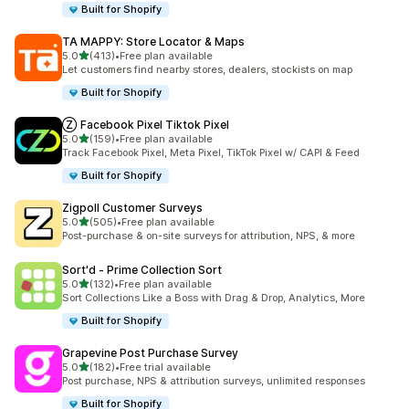
Built for Shopify
TA MAPPY: Store Locator & Maps
เต็ม 5 ดาว
5.0
(413)
•
Free plan available
ทั้งหมด 413 รีวิว
Let customers find nearby stores, dealers, stockists on map
Built for Shopify
Ⓩ Facebook Pixel Tiktok Pixel
เต็ม 5 ดาว
5.0
(159)
•
Free plan available
ทั้งหมด 159 รีวิว
Track Facebook Pixel, Meta Pixel, TikTok Pixel w/ CAPI & Feed
Built for Shopify
Zigpoll Customer Surveys
เต็ม 5 ดาว
5.0
(505)
•
Free plan available
ทั้งหมด 505 รีวิว
Post-purchase & on-site surveys for attribution, NPS, & more
Sort'd ‑ Prime Collection Sort
เต็ม 5 ดาว
5.0
(132)
•
Free plan available
ทั้งหมด 132 รีวิว
Sort Collections Like a Boss with Drag & Drop, Analytics, More
Built for Shopify
Grapevine Post Purchase Survey
เต็ม 5 ดาว
5.0
(182)
•
Free trial available
ทั้งหมด 182 รีวิว
Post purchase, NPS & attribution surveys, unlimited responses
Built for Shopify