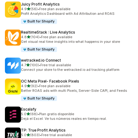
Juicy Profit Analytics
เต็ม 5 ดาว
4.9
(56)
•
Free plan available
ทั้งหมด 56 รีวิว
Profit Analytics Dashboard with Ad Attribution and ROAS
Built for Shopify
RealtimeStack : Live Analytics
เต็ม 5 ดาว
4.8
(104)
•
Free plan available
ทั้งหมด 104 รีวิว
Get visual real time insights into what happens in your store
Built for Shopify
wetracked.io Connect
เต็ม 5 ดาว
4.7
(100)
•
Free trial available
ทั้งหมด 100 รีวิว
Connect your store to the wetracked.io ad tracking platform
OC Meta Pixel‑ Facebook Pixels
เต็ม 5 ดาว
4.9
(92)
•
Free plan available
ทั้งหมด 92 รีวิว
Better ROAS ads with multi Pixels, Server-Side CAPI, and Feeds
Built for Shopify
Escalafy
เต็ม 5 ดาว
5.0
(68)
•
Plan gratis disponible
ทั้งหมด 68 รีวิว
Dejá el Excel. Ve tus números reales en tiempo real.
TP: True Profit Analytics
เต็ม 5 ดาว
5.0
(803)
•
Free trial available
ทั้งหมด 803 รีวิว