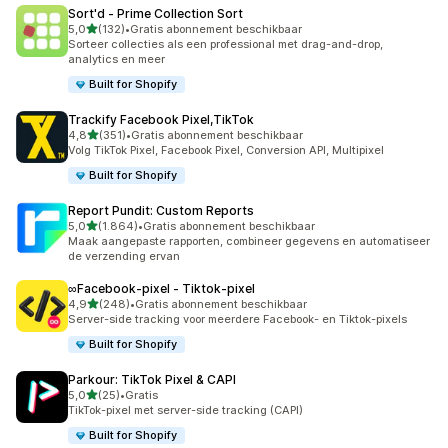
Sort'd ‑ Prime Collection Sort
van 5 sterren
5,0
(132)
•
Gratis abonnement beschikbaar
132 recensies in totaal
Sorteer collecties als een professional met drag-and-drop,
analytics en meer
Built for Shopify
Trackify Facebook Pixel,TikTok
van 5 sterren
4,8
(351)
•
Gratis abonnement beschikbaar
351 recensies in totaal
Volg TikTok Pixel, Facebook Pixel, Conversion API, Multipixel
Built for Shopify
Report Pundit: Custom Reports
van 5 sterren
5,0
(1.864)
•
Gratis abonnement beschikbaar
1864 recensies in totaal
Maak aangepaste rapporten, combineer gegevens en automatiseer
de verzending ervan
∞Facebook‑pixel ‑ Tiktok‑pixel
van 5 sterren
4,9
(248)
•
Gratis abonnement beschikbaar
248 recensies in totaal
Server-side tracking voor meerdere Facebook- en Tiktok-pixels
Built for Shopify
Parkour: TikTok Pixel & CAPI
van 5 sterren
5,0
(25)
•
Gratis
25 recensies in totaal
TikTok-pixel met server-side tracking (CAPI)
Built for Shopify