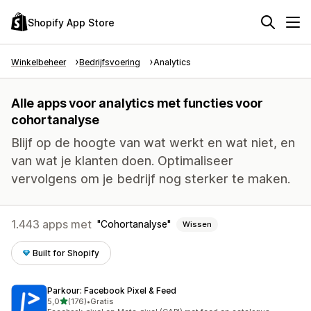
Shopify App Store
Winkelbeheer
Bedrijfsvoering
Analytics
Alle apps voor analytics met functies voor
cohortanalyse
Blijf op de hoogte van wat werkt en wat niet, en
van wat je klanten doen. Optimaliseer
vervolgens om je bedrijf nog sterker te maken.
1.443 apps met
Cohortanalyse
Wissen
Built for Shopify
Parkour: Facebook Pixel & Feed
van 5 sterren
5,0
(176)
•
Gratis
176 recensies in totaal