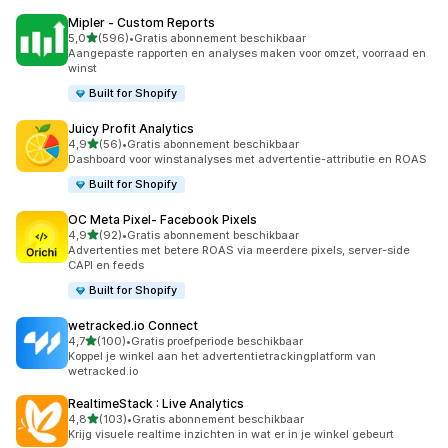
Mipler ‑ Custom Reports
van 5 sterren
5,0
(596)
•
Gratis abonnement beschikbaar
596 recensies in totaal
Aangepaste rapporten en analyses maken voor omzet, voorraad en
winst
Built for Shopify
Juicy Profit Analytics
van 5 sterren
4,9
(56)
•
Gratis abonnement beschikbaar
56 recensies in totaal
Dashboard voor winstanalyses met advertentie-attributie en ROAS
Built for Shopify
OC Meta Pixel‑ Facebook Pixels
van 5 sterren
4,9
(92)
•
Gratis abonnement beschikbaar
92 recensies in totaal
Advertenties met betere ROAS via meerdere pixels, server-side
CAPI en feeds
Built for Shopify
wetracked.io Connect
van 5 sterren
4,7
(100)
•
Gratis proefperiode beschikbaar
100 recensies in totaal
Koppel je winkel aan het advertentietrackingplatform van
wetracked.io
RealtimeStack : Live Analytics
van 5 sterren
4,8
(103)
•
Gratis abonnement beschikbaar
103 recensies in totaal
Krijg visuele realtime inzichten in wat er in je winkel gebeurt