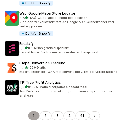
Built for Shopify
Way: Google Maps Store Locator
van 5 sterren
4,6
(120)
•
Gratis abonnement beschikbaar
120 recensies in totaal
Vind een winkellocatie met de Google Map-winkelzoeker voor
verkooppunten
Built for Shopify
Escalafy
van 5 sterren
5,0
(69)
•
Plan gratis disponible
69 recensies in totaal
Dejá el Excel. Ve tus números reales en tiempo real.
Stape Conversion Tracking
van 5 sterren
4,4
(38)
•
Gratis
38 recensies in totaal
Maximaliseer de ROAS met server-side GTM-conversietracking
TP: True Profit Analytics
van 5 sterren
5,0
(803)
•
Gratis proefperiode beschikbaar
803 recensies in totaal
TrueProfit houdt een nauwkeurige nettowinst bij met realtime
analyses
1
2
3
4
61