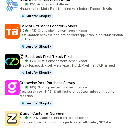
van 5 sterren
5,0
(104)
•
Gratis te installeren
104 recensies in totaal
Nauwkeurige Meta Pixel tracking voor betere Facebook Ads
Built for Shopify
TA MAPPY: Store Locator & Maps
van 5 sterren
5,0
(413)
•
Gratis abonnement beschikbaar
413 recensies in totaal
Laat klanten winkels, dealers en verkooppunten in de buurt vinden
op de kaart
Built for Shopify
Ⓩ Facebook Pixel Tiktok Pixel
van 5 sterren
5,0
(159)
•
Gratis abonnement beschikbaar
159 recensies in totaal
Track Facebook Pixel, Meta Pixel, TikTok Pixel met CAPI & feed
Built for Shopify
Grapevine Post Purchase Survey
van 5 sterren
5,0
(183)
•
Gratis proefperiode beschikbaar
183 recensies in totaal
Post-purchase-, NPS- & attributie-enquêtes, onbeperkt aantal
reacties
Built for Shopify
Zigpoll Customer Surveys
van 5 sterren
5,0
(505)
•
Gratis abonnement beschikbaar
505 recensies in totaal
Post-purchase- & on-site-enquêtes voor attributie, NPS & meer