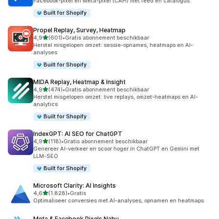
Facebook-pixel en Meta-pixel (CAPI) met feed en catalogus
Built for Shopify
Propel Replay, Survey, Heatmap
van 5 sterren
4,9
(601)
•
Gratis abonnement beschikbaar
601 recensies in totaal
Herstel misgelopen omzet: sessie-opnames, heatmaps en AI-
analyses
Built for Shopify
MIDA Replay, Heatmap & Insight
van 5 sterren
4,9
(474)
•
Gratis abonnement beschikbaar
474 recensies in totaal
Herstel misgelopen omzet: live replays, omzet-heatmaps en AI-
analytics
Built for Shopify
IndexGPT: AI SEO for ChatGPT
van 5 sterren
4,9
(118)
•
Gratis abonnement beschikbaar
118 recensies in totaal
Genereer AI-verkeer en scoor hoger in ChatGPT en Gemini met
LLM-SEO
Built for Shopify
Microsoft Clarity: AI Insights
van 5 sterren
4,6
(1.828)
•
Gratis
1828 recensies in totaal
Optimaliseer conversies met AI-analyses, opnamen en heatmaps
Meta & Facebook Pixels Nabu