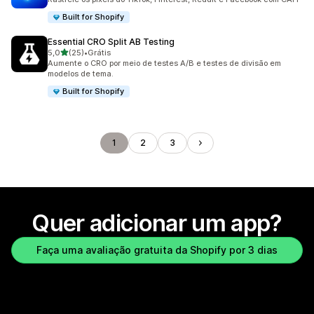
Built for Shopify
Essential CRO Split AB Testing
de 5 estrelas
5,0
(25)
•
Grátis
25 avaliações ao todo
Aumente o CRO por meio de testes A/B e testes de divisão em
modelos de tema.
Built for Shopify
1
2
3
Quer adicionar um app?
Faça uma avaliação gratuita da Shopify por 3 dias