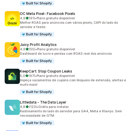
Built for Shopify
OC Meta Pixel‑ Facebook Pixels
de 5 estrelas
4,9
(91)
•
Plano gratuito disponível
91 avaliações ao todo
Melhor ROAS para anúncios com vários pixels, CAPI do lado do
servidor e feeds
Built for Shopify
Juicy Profit Analytics
de 5 estrelas
4,9
(55)
•
Plano gratuito disponível
55 avaliações ao todo
Dashboard de lucro e perdas com ROAS real dos anúncios
Built for Shopify
KeepCart: Stop Coupon Leaks
de 5 estrelas
5,0
(67)
•
Plano gratuito disponível
67 avaliações ao todo
Impeça vazamentos de cupons com bloqueio de extensão, alertas e
muito mais!
Built for Shopify
Littledata ‑ The Data Layer
de 5 estrelas
4,8
(123)
•
Grátis para instalar
123 avaliações ao todo
Rastreamento do lado do servidor para GA4, Meta e Klaviyo. Sem
necessidade de GTM.
Built for Shopify