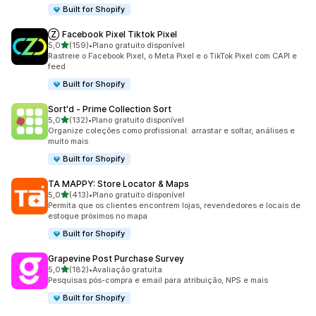
Built for Shopify
Ⓩ Facebook Pixel Tiktok Pixel
de 5 estrelas
5,0
(159)
•
Plano gratuito disponível
159 avaliações ao todo
Rastreie o Facebook Pixel, o Meta Pixel e o TikTok Pixel com CAPI e
feed
Built for Shopify
Sort'd ‑ Prime Collection Sort
de 5 estrelas
5,0
(132)
•
Plano gratuito disponível
132 avaliações ao todo
Organize coleções como profissional: arrastar e soltar, análises e
muito mais
Built for Shopify
TA MAPPY: Store Locator & Maps
de 5 estrelas
5,0
(413)
•
Plano gratuito disponível
413 avaliações ao todo
Permita que os clientes encontrem lojas, revendedores e locais de
estoque próximos no mapa
Built for Shopify
Grapevine Post Purchase Survey
de 5 estrelas
5,0
(182)
•
Avaliação gratuita
182 avaliações ao todo
Pesquisas pós-compra e email para atribuição, NPS e mais
Built for Shopify