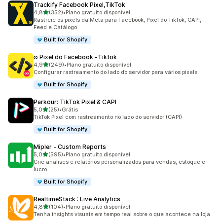
Trackify Facebook Pixel,TikTok
de 5 estrelas
4,8
(352)
•
Plano gratuito disponível
352 avaliações ao todo
Rastreie os pixels da Meta para Facebook, Pixel do TikTok, CAPI,
Feed e Catálogo
Built for Shopify
∞ Pixel do Facebook ‑Tiktok
de 5 estrelas
4,9
(249)
•
Plano gratuito disponível
249 avaliações ao todo
Configurar rastreamento do lado do servidor para vários pixels
Built for Shopify
Parkour: TikTok Pixel & CAPI
de 5 estrelas
5,0
(25)
•
Grátis
25 avaliações ao todo
TikTok Pixel com rastreamento no lado do servidor (CAPI)
Built for Shopify
Mipler ‑ Custom Reports
de 5 estrelas
5,0
(595)
•
Plano gratuito disponível
595 avaliações ao todo
Crie análises e relatórios personalizados para vendas, estoque e
lucro
Built for Shopify
RealtimeStack : Live Analytics
de 5 estrelas
4,8
(104)
•
Plano gratuito disponível
104 avaliações ao todo
Tenha insights visuais em tempo real sobre o que acontece na loja