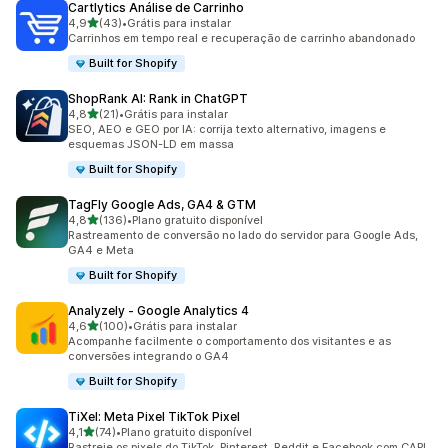
Cartlytics Análise de Carrinho
de 5 estrelas
4,9
(43)
•
Grátis para instalar
43 avaliações ao todo
Carrinhos em tempo real e recuperação de carrinho abandonado
Built for Shopify
ShopRank AI: Rank in ChatGPT
de 5 estrelas
4,8
(21)
•
Grátis para instalar
21 avaliações ao todo
SEO, AEO e GEO por IA: corrija texto alternativo, imagens e
esquemas JSON-LD em massa
Built for Shopify
TagFly Google Ads, GA4 & GTM
de 5 estrelas
4,8
(136)
•
Plano gratuito disponível
136 avaliações ao todo
Rastreamento de conversão no lado do servidor para Google Ads,
GA4 e Meta
Built for Shopify
Analyzely ‑ Google Analytics 4
de 5 estrelas
4,6
(100)
•
Grátis para instalar
100 avaliações ao todo
Acompanhe facilmente o comportamento dos visitantes e as
conversões integrando o GA4
Built for Shopify
TiXel: Meta Pixel TikTok Pixel
de 5 estrelas
4,1
(74)
•
Plano gratuito disponível
74 avaliações ao todo
Rastreie os pixels do TikTok, Pinterest, Reddit e Facebook com CAPI