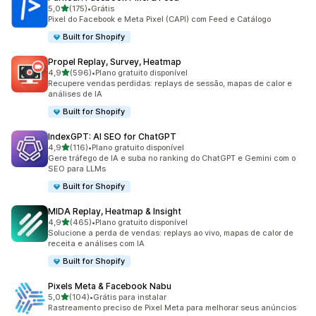
de 5 estrelas
5,0
(175)
•
Grátis
175 avaliações ao todo
Pixel do Facebook e Meta Pixel (CAPI) com Feed e Catálogo
Built for Shopify
Propel Replay, Survey, Heatmap
de 5 estrelas
4,9
(596)
•
Plano gratuito disponível
596 avaliações ao todo
Recupere vendas perdidas: replays de sessão, mapas de calor e
análises de IA
Built for Shopify
IndexGPT: AI SEO for ChatGPT
de 5 estrelas
4,9
(116)
•
Plano gratuito disponível
116 avaliações ao todo
Gere tráfego de IA e suba no ranking do ChatGPT e Gemini com o
SEO para LLMs
Built for Shopify
MIDA Replay, Heatmap & Insight
de 5 estrelas
4,9
(465)
•
Plano gratuito disponível
465 avaliações ao todo
Solucione a perda de vendas: replays ao vivo, mapas de calor de
receita e análises com IA
Built for Shopify
Pixels Meta & Facebook Nabu
de 5 estrelas
5,0
(104)
•
Grátis para instalar
104 avaliações ao todo
Rastreamento preciso de Pixel Meta para melhorar seus anúncios