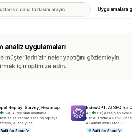
Uygulamalara g
üm analiz uygulamaları
e müşterilerinizin neler yaptığını gözlemleyin.
tirmek için optimize edin.
opel Replay, Survey, Heatmap
IndexGPT: AI SEO for
5 yıldız üzerinden
5 yıldız üzerinden
(598)
•
Free plan available
4,9
(116)
•
Free plan availa
lam 598 değerlendirme
toplam 116 değerlendirme
 lost sales: record session replays,
Get AI Traffic & Rank High
tmaps, AI analytics
& Gemini with LLM SEO
Built for Shopify
Built for Shopify