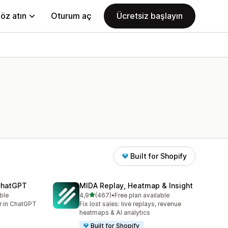
öz atın
Oturum aç
Ücretsiz başlayın
Built for Shopify
 ChatGPT
MIDA Replay, Heatmap & Insight
5 yıldız üzerinden
ble
4,9
(467)
•
Free plan available
toplam 467 değerlendirme
er in ChatGPT
Fix lost sales: live replays, revenue
heatmaps & AI analytics
Built for Shopify