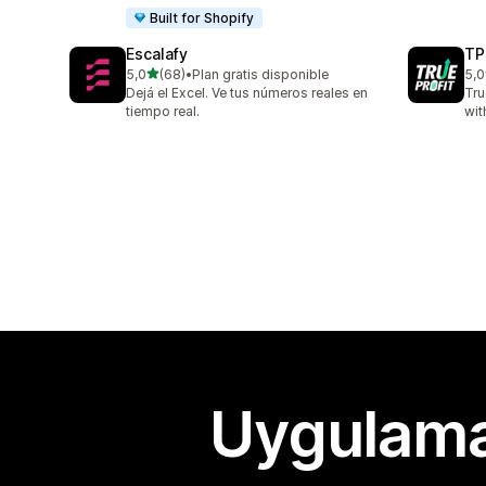
Built for Shopify
Escalafy
TP
5 yıldız üzerinden
5,0
(68)
•
Plan gratis disponible
5,0
toplam 68 değerlendirme
top
Dejá el Excel. Ve tus números reales en
Tru
tiempo real.
wit
Uygulama