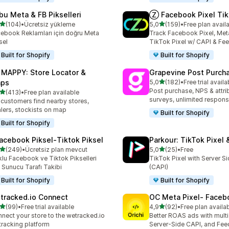
bu Meta & FB Pikselleri
Ⓩ Facebook Pixel Tik
5 yıldız üzerinden
5 yıldız üzerinden
(104)
•
Ücretsiz yükleme
5,0
(159)
•
Free plan avail
lam 104 değerlendirme
toplam 159 değerlendirme
ebook Reklamları için doğru Meta
Track Facebook Pixel, Meta
sel
TikTok Pixel w/ CAPI & Fe
Built for Shopify
Built for Shopify
 MAPPY: Store Locator &
Grapevine Post Purch
5 yıldız üzerinden
ps
5,0
(182)
•
Free trial availa
toplam 182 değerlendirme
Post purchase, NPS & attri
5 yıldız üzerinden
(413)
•
Free plan available
lam 413 değerlendirme
surveys, unlimited respon
 customers find nearby stores,
lers, stockists on map
Built for Shopify
Built for Shopify
acebook Piksel‑Tiktok Piksel
Parkour: TikTok Pixel 
5 yıldız üzerinden
5 yıldız üzerinden
(249)
•
Ücretsiz plan mevcut
5,0
(25)
•
Free
lam 249 değerlendirme
toplam 25 değerlendirme
lu Facebook ve Tiktok Pikselleri
TikTok Pixel with Server S
n Sunucu Tarafı Takibi
(CAPI)
Built for Shopify
Built for Shopify
tracked.io Connect
OC Meta Pixel‑ Faceb
5 yıldız üzerinden
5 yıldız üzerinden
(99)
•
Free trial available
4,9
(92)
•
Free plan availa
lam 99 değerlendirme
toplam 92 değerlendirme
nect your store to the wetracked.io
Better ROAS ads with multi 
tracking platform
Server-Side CAPI, and Fee