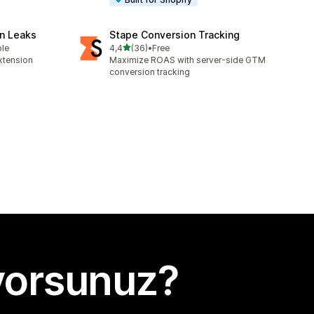
n Leaks
Stape Conversion Tracking
5 yıldız üzerinden
ble
4,4
(36)
•
Free
toplam 36 değerlendirme
xtension
Maximize ROAS with server-side GTM
conversion tracking
yorsunuz?