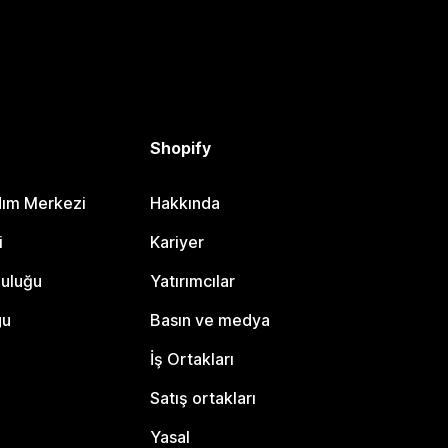
Shopify
dım Merkezi
Hakkında
i
Kariyer
luluğu
Yatırımcılar
gu
Basın ve medya
İş Ortakları
Satış ortakları
Yasal