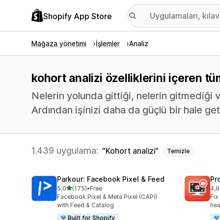
Shopify App Store
Mağaza yönetimi
İşlemler
Analiz
kohort analizi özelliklerini içeren t
Nelerin yolunda gittiği, nelerin gitmediği v
Ardından işinizi daha da güçlü bir hale ge
1.439 uygulama:
Kohort analizi
Temizle
Parkour: Facebook Pixel & Feed
Pr
5 yıldız üzerinden
5,0
(175)
•
Free
4,9
toplam 175 değerlendirme
top
Facebook Pixel & Meta Pixel (CAPI)
Fix
with Feed & Catalog
hea
Built for Shopify