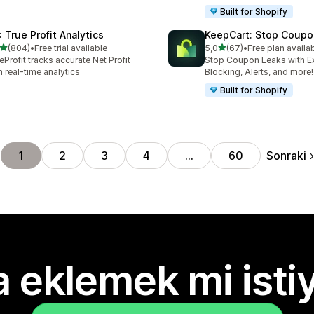
Built for Shopify
: True Profit Analytics
KeepCart: Stop Coupo
5 yıldız üzerinden
5 yıldız üzerinden
(804)
•
Free trial available
5,0
(67)
•
Free plan availa
lam 804 değerlendirme
toplam 67 değerlendirme
eProfit tracks accurate Net Profit
Stop Coupon Leaks with E
h real-time analytics
Blocking, Alerts, and more!
Built for Shopify
Sonraki
1
2
3
4
…
60
 eklemek mi isti