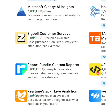
Microsoft Clarity: AI Insights
Na
5 yıldız üzerinden
4,6
(1.811)
•
Free
5,0
toplam 1811 değerlendirme
top
Optimize conversions with AI analytics,
Fac
recordings, heatmaps
Pik
Zigpoll Customer Surveys
TA
5 yıldız üzerinden
5,0
(502)
•
Free plan available
Ma
toplam 502 değerlendirme
Post-purchase & on-site surveys for
5,0
top
attribution, NPS, & more
Let
dea
Report Pundit: Custom Reports
∞F
5 yıldız üzerinden
5,0
(1.864)
•
Free plan available
4,9
toplam 1864 değerlendirme
top
Create custom reports, combine data,
Çok
and automate delivery
içi
RealtimeStack : Live Analytics
we
5 yıldız üzerinden
4,8
(104)
•
Free plan available
4,7
toplam 104 değerlendirme
top
Get visual real time insights into what
Con
happens in your store
ad 