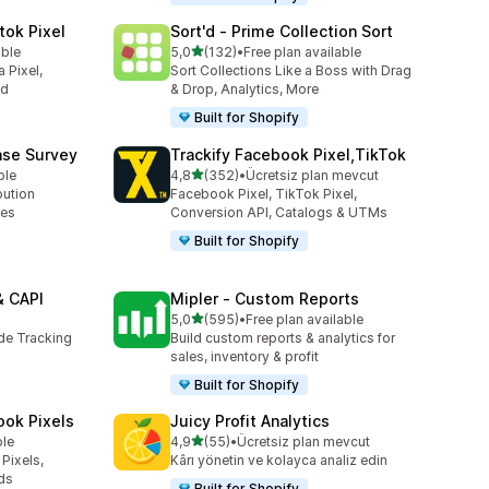
tok Pixel
Sort'd ‑ Prime Collection Sort
5 yıldız üzerinden
able
5,0
(132)
•
Free plan available
toplam 132 değerlendirme
 Pixel,
Sort Collections Like a Boss with Drag
ed
& Drop, Analytics, More
Built for Shopify
ase Survey
Trackify Facebook Pixel,TikTok
5 yıldız üzerinden
ble
4,8
(352)
•
Ücretsiz plan mevcut
toplam 352 değerlendirme
bution
Facebook Pixel, TikTok Pixel,
ses
Conversion API, Catalogs & UTMs
Built for Shopify
& CAPI
Mipler ‑ Custom Reports
5 yıldız üzerinden
5,0
(595)
•
Free plan available
toplam 595 değerlendirme
ide Tracking
Build custom reports & analytics for
sales, inventory & profit
Built for Shopify
ook Pixels
Juicy Profit Analytics
5 yıldız üzerinden
ble
4,9
(55)
•
Ücretsiz plan mevcut
toplam 55 değerlendirme
Pixels,
Kârı yönetin ve kolayca analiz edin
ds
Built for Shopify