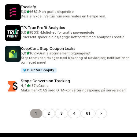
Escalafy
ud af 5 stjerner
5,0
(68)
•
Plan gratis disponible
68 anmeldelser i alt
Dejá el Excel. Ve tus números reales en tiempo real.
TP: True Profit Analytics
ud af 5 stjerner
5,0
(803)
•
Mulighed for gratis prøveperiode
803 anmeldelser i alt
TrueProfit sporer din nøjagtige nettoprofit med analyser i realtid
KeepCart: Stop Coupon Leaks
ud af 5 stjerner
5,0
(67)
•
Gratis abonnement tilgængeligt
67 anmeldelser i alt
Stop rabatkodelækager med blokering af udvidelser, notifikationer
og meget mere!
Built for Shopify
Stape Conversion Tracking
ud af 5 stjerner
4,4
(37)
•
Gratis
37 anmeldelser i alt
Maksimer ROAS med GTM-konverteringssporing på serversiden
1
2
3
4
61