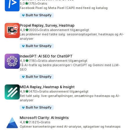
ud af 5 stjerner
5,0
(175)
•
Gratis
175 anmeldelser i alt
Facebook Pixel og Meta Pixel (CAPI) med feed og katalog
Built for Shopify
Propel Replay, Survey, Heatmap
ud af 5 stjerner
4,9
(600)
•
Gratis abonnement tilgængeligt
600 anmeldelser i alt
Løs problemer med tabte salg: sessionsoptagelser, heatmaps og AI-
analyser
Built for Shopify
IndexGPT: AI SEO for ChatGPT
ud af 5 stjerner
4,9
(118)
•
Gratis abonnement tilgængeligt
118 anmeldelser i alt
Få AI-trafik og bedre placeringer i ChatGPT og Gemini med LLM-
SEO
Built for Shopify
MIDA Replay, Heatmap & Insight
ud af 5 stjerner
4,9
(470)
•
Gratis abonnement tilgængeligt
470 anmeldelser i alt
Ret tabt salg: live-genafspilninger, omsætnings-heatmaps og AI-
analyser
Built for Shopify
Microsoft Clarity: AI Insights
ud af 5 stjerner
4,6
(1.821)
•
Gratis
1821 anmeldelser i alt
Optimer konverteringer med AI-analyse, optagelser og heatmaps