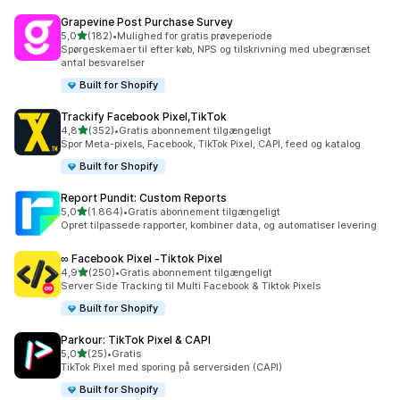
Grapevine Post Purchase Survey
ud af 5 stjerner
5,0
(182)
•
Mulighed for gratis prøveperiode
182 anmeldelser i alt
Spørgeskemaer til efter køb, NPS og tilskrivning med ubegrænset
antal besvarelser
Built for Shopify
Trackify Facebook Pixel,TikTok
ud af 5 stjerner
4,8
(352)
•
Gratis abonnement tilgængeligt
352 anmeldelser i alt
Spor Meta-pixels, Facebook, TikTok Pixel, CAPI, feed og katalog
Built for Shopify
Report Pundit: Custom Reports
ud af 5 stjerner
5,0
(1.864)
•
Gratis abonnement tilgængeligt
1864 anmeldelser i alt
Opret tilpassede rapporter, kombiner data, og automatiser levering
∞ Facebook Pixel ‑Tiktok Pixel
ud af 5 stjerner
4,9
(250)
•
Gratis abonnement tilgængeligt
250 anmeldelser i alt
Server Side Tracking til Multi Facebook & Tiktok Pixels
Built for Shopify
Parkour: TikTok Pixel & CAPI
ud af 5 stjerner
5,0
(25)
•
Gratis
25 anmeldelser i alt
TikTok Pixel med sporing på serversiden (CAPI)
Built for Shopify