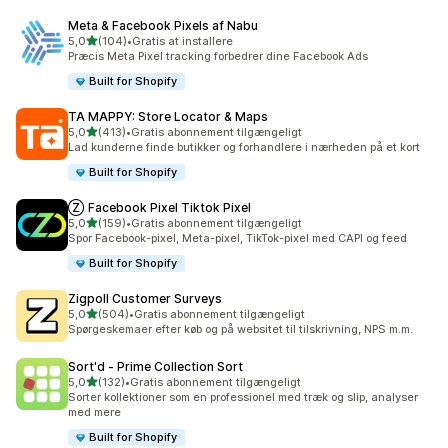
Meta & Facebook Pixels af Nabu
ud af 5 stjerner
5,0
(104)
•
Gratis at installere
104 anmeldelser i alt
Præcis Meta Pixel tracking forbedrer dine Facebook Ads
Built for Shopify
TA MAPPY: Store Locator & Maps
ud af 5 stjerner
5,0
(413)
•
Gratis abonnement tilgængeligt
413 anmeldelser i alt
Lad kunderne finde butikker og forhandlere i nærheden på et kort
Built for Shopify
Ⓩ Facebook Pixel Tiktok Pixel
ud af 5 stjerner
5,0
(159)
•
Gratis abonnement tilgængeligt
159 anmeldelser i alt
Spor Facebook-pixel, Meta-pixel, TikTok-pixel med CAPI og feed
Built for Shopify
Zigpoll Customer Surveys
ud af 5 stjerner
5,0
(504)
•
Gratis abonnement tilgængeligt
504 anmeldelser i alt
Spørgeskemaer efter køb og på websitet til tilskrivning, NPS m.m.
Sort'd ‑ Prime Collection Sort
ud af 5 stjerner
5,0
(132)
•
Gratis abonnement tilgængeligt
132 anmeldelser i alt
Sorter kollektioner som en professionel med træk og slip, analyser
med mere
Built for Shopify