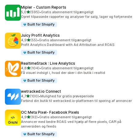
Mipler ‑ Custom Reports
ud af 5 stjerner
5,0
(595)
•
Gratis abonnement tilgængeligt
595 anmeldelser i alt
Opret tilpassede rapporter og analyser for salg, lager og fortjeneste
Built for Shopify
Juicy Profit Analytics
ud af 5 stjerner
4,9
(55)
•
Gratis abonnement tilgængeligt
55 anmeldelser i alt
Profit Analytics Dashboard with Ad Attribution and ROAS
Built for Shopify
RealtimeStack : Live Analytics
ud af 5 stjerner
4,8
(104)
•
Gratis abonnement tilgængeligt
104 anmeldelser i alt
Få visuel indsigt i, hvad der sker i din butik i realtid
Built for Shopify
wetracked.io Connect
ud af 5 stjerner
4,7
(100)
•
Mulighed for gratis prøveperiode
100 anmeldelser i alt
Forbind din butik til wetracked.io-platformen til sporing af annoncer
OC Meta Pixel‑ Facebook Pixels
ud af 5 stjerner
4,9
(92)
•
Gratis abonnement tilgængeligt
92 anmeldelser i alt
Annoncer med bedre ROAS ved hjælp af flere pixels, CAPI på
serversiden og feeds
Built for Shopify