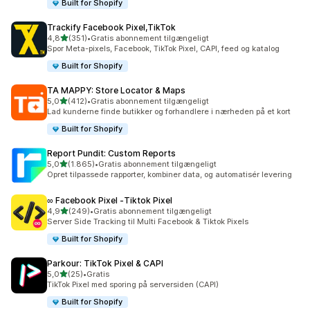
Built for Shopify
Trackify Facebook Pixel,TikTok
ud af 5 stjerner
4,8
(351)
•
Gratis abonnement tilgængeligt
351 anmeldelser i alt
Spor Meta-pixels, Facebook, TikTok Pixel, CAPI, feed og katalog
Built for Shopify
TA MAPPY: Store Locator & Maps
ud af 5 stjerner
5,0
(412)
•
Gratis abonnement tilgængeligt
412 anmeldelser i alt
Lad kunderne finde butikker og forhandlere i nærheden på et kort
Built for Shopify
Report Pundit: Custom Reports
ud af 5 stjerner
5,0
(1.865)
•
Gratis abonnement tilgængeligt
1865 anmeldelser i alt
Opret tilpassede rapporter, kombiner data, og automatisér levering
∞ Facebook Pixel ‑Tiktok Pixel
ud af 5 stjerner
4,9
(249)
•
Gratis abonnement tilgængeligt
249 anmeldelser i alt
Server Side Tracking til Multi Facebook & Tiktok Pixels
Built for Shopify
Parkour: TikTok Pixel & CAPI
ud af 5 stjerner
5,0
(25)
•
Gratis
25 anmeldelser i alt
TikTok Pixel med sporing på serversiden (CAPI)
Built for Shopify