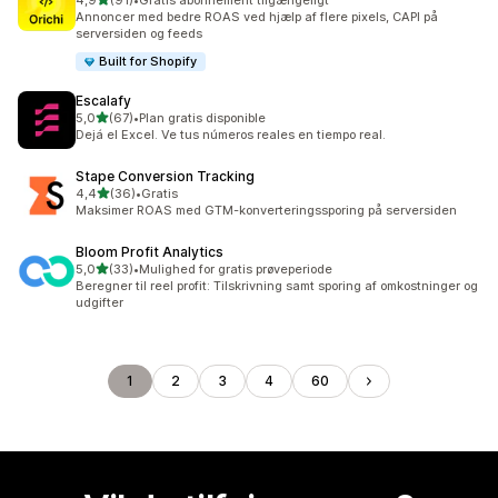
4,9
(91)
•
Gratis abonnement tilgængeligt
91 anmeldelser i alt
Annoncer med bedre ROAS ved hjælp af flere pixels, CAPI på
serversiden og feeds
Built for Shopify
Escalafy
ud af 5 stjerner
5,0
(67)
•
Plan gratis disponible
67 anmeldelser i alt
Dejá el Excel. Ve tus números reales en tiempo real.
Stape Conversion Tracking
ud af 5 stjerner
4,4
(36)
•
Gratis
36 anmeldelser i alt
Maksimer ROAS med GTM-konverteringssporing på serversiden
Bloom Profit Analytics
ud af 5 stjerner
5,0
(33)
•
Mulighed for gratis prøveperiode
33 anmeldelser i alt
Beregner til reel profit: Tilskrivning samt sporing af omkostninger og
udgifter
1
2
3
4
60