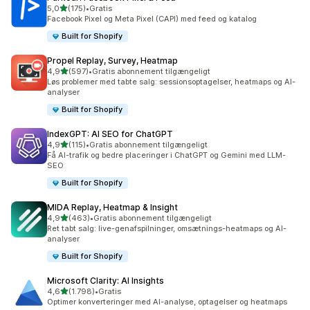
ud af 5 stjerner
5,0
(175)
•
Gratis
175 anmeldelser i alt
Facebook Pixel og Meta Pixel (CAPI) med feed og katalog
Built for Shopify
Propel Replay, Survey, Heatmap
ud af 5 stjerner
4,9
(597)
•
Gratis abonnement tilgængeligt
597 anmeldelser i alt
Løs problemer med tabte salg: sessionsoptagelser, heatmaps og AI-
analyser
Built for Shopify
IndexGPT: AI SEO for ChatGPT
ud af 5 stjerner
4,9
(115)
•
Gratis abonnement tilgængeligt
115 anmeldelser i alt
Få AI-trafik og bedre placeringer i ChatGPT og Gemini med LLM-
SEO
Built for Shopify
MIDA Replay, Heatmap & Insight
ud af 5 stjerner
4,9
(463)
•
Gratis abonnement tilgængeligt
463 anmeldelser i alt
Ret tabt salg: live-genafspilninger, omsætnings-heatmaps og AI-
analyser
Built for Shopify
Microsoft Clarity: AI Insights
ud af 5 stjerner
4,6
(1.798)
•
Gratis
1798 anmeldelser i alt
Optimer konverteringer med AI-analyse, optagelser og heatmaps