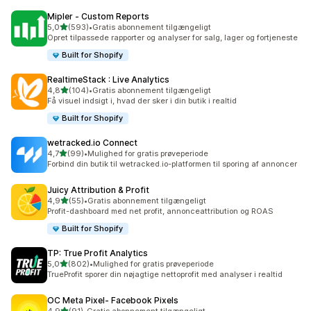
Mipler ‑ Custom Reports
ud af 5 stjerner
5,0
(593)
•
Gratis abonnement tilgængeligt
593 anmeldelser i alt
Opret tilpassede rapporter og analyser for salg, lager og fortjeneste
Built for Shopify
RealtimeStack : Live Analytics
ud af 5 stjerner
4,8
(104)
•
Gratis abonnement tilgængeligt
104 anmeldelser i alt
Få visuel indsigt i, hvad der sker i din butik i realtid
Built for Shopify
wetracked.io Connect
ud af 5 stjerner
4,7
(99)
•
Mulighed for gratis prøveperiode
99 anmeldelser i alt
Forbind din butik til wetracked.io-platformen til sporing af annoncer
Juicy Attribution & Profit
ud af 5 stjerner
4,9
(55)
•
Gratis abonnement tilgængeligt
55 anmeldelser i alt
Profit-dashboard med net profit, annonceattribution og ROAS
Built for Shopify
TP: True Profit Analytics
ud af 5 stjerner
5,0
(802)
•
Mulighed for gratis prøveperiode
802 anmeldelser i alt
TrueProfit sporer din nøjagtige nettoprofit med analyser i realtid
OC Meta Pixel‑ Facebook Pixels
ud af 5 stjerner