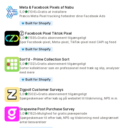
Meta & Facebook Pixels af Nabu
ud af 5 stjerner
5,0
(104)
•
Gratis at installere
104 anmeldelser i alt
Præcis Meta Pixel tracking forbedrer dine Facebook Ads
Built for Shopify
Ⓩ Facebook Pixel Tiktok Pixel
ud af 5 stjerner
5,0
(159)
•
Gratis abonnement tilgængeligt
159 anmeldelser i alt
Spor Facebook-pixel, Meta-pixel, TikTok-pixel med CAPI og feed
Built for Shopify
Sort'd ‑ Prime Collection Sort
ud af 5 stjerner
5,0
(132)
•
Gratis abonnement tilgængeligt
132 anmeldelser i alt
Sorter kollektioner som en professionel med træk og slip, analyser
med mere
Built for Shopify
Zigpoll Customer Surveys
ud af 5 stjerner
5,0
(502)
•
Gratis abonnement tilgængeligt
502 anmeldelser i alt
Spørgeskemaer efter køb og på websitet til tilskrivning, NPS m.m.
Grapevine Post Purchase Survey
ud af 5 stjerner
5,0
(182)
•
Mulighed for gratis prøveperiode
182 anmeldelser i alt
Spørgeskemaer til efter køb, NPS og tilskrivning med ubegrænset
antal besvarelser