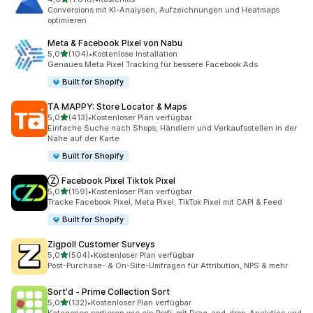
1818 Rezensionen insgesamt
Conversions mit KI-Analysen, Aufzeichnungen und Heatmaps
optimieren
Meta & Facebook Pixel von Nabu
von 5 Sternen
5,0
(104)
•
Kostenlose Installation
104 Rezensionen insgesamt
Genaues Meta Pixel Tracking für bessere Facebook Ads
Built for Shopify
TA MAPPY: Store Locator & Maps
von 5 Sternen
5,0
(413)
•
Kostenloser Plan verfügbar
413 Rezensionen insgesamt
Einfache Suche nach Shops, Händlern und Verkaufsstellen in der
Nähe auf der Karte
Built for Shopify
Ⓩ Facebook Pixel Tiktok Pixel
von 5 Sternen
5,0
(159)
•
Kostenloser Plan verfügbar
159 Rezensionen insgesamt
Tracke Facebook Pixel, Meta Pixel, TikTok Pixel mit CAPI & Feed
Built for Shopify
Zigpoll Customer Surveys
von 5 Sternen
5,0
(504)
•
Kostenloser Plan verfügbar
504 Rezensionen insgesamt
Post-Purchase- & On-Site-Umfragen für Attribution, NPS & mehr
Sort'd ‑ Prime Collection Sort
von 5 Sternen
5,0
(132)
•
Kostenloser Plan verfügbar
132 Rezensionen insgesamt