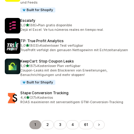
und Feeds
Built for Shopify
Escalafy
von 5 Sternen
5,0
(68)
•
Plan gratis disponible
68 Rezensionen insgesamt
Dejá el Excel. Ve tus números reales en tiempo real.
TP: True Profit Analytics
von 5 Sternen
5,0
(803)
•
Kostenloser Test verfügbar
803 Rezensionen insgesamt
TrueProfit verfolgt den genauen Nettogewinn mit Echtzeitanalysen
KeepCart: Stop Coupon Leaks
von 5 Sternen
5,0
(67)
•
Kostenloser Plan verfügbar
67 Rezensionen insgesamt
Coupon-Leaks mit dem Blockieren von Erweiterungen,
Benachrichtigungen und mehr stoppen!
Built for Shopify
Stape Conversion Tracking
von 5 Sternen
4,4
(37)
•
Kostenlos
37 Rezensionen insgesamt
ROAS maximieren mit serverseitigem GTM-Conversion-Tracking
1
2
3
4
61