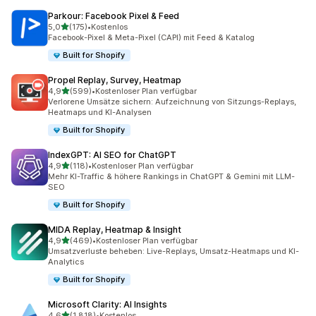
Parkour: Facebook Pixel & Feed
von 5 Sternen
5,0
(175)
•
Kostenlos
175 Rezensionen insgesamt
Facebook-Pixel & Meta-Pixel (CAPI) mit Feed & Katalog
Built for Shopify
Propel Replay, Survey, Heatmap
von 5 Sternen
4,9
(599)
•
Kostenloser Plan verfügbar
599 Rezensionen insgesamt
Verlorene Umsätze sichern: Aufzeichnung von Sitzungs-Replays,
Heatmaps und KI-Analysen
Built for Shopify
IndexGPT: AI SEO for ChatGPT
von 5 Sternen
4,9
(118)
•
Kostenloser Plan verfügbar
118 Rezensionen insgesamt
Mehr KI-Traffic & höhere Rankings in ChatGPT & Gemini mit LLM-
SEO
Built for Shopify
MIDA Replay, Heatmap & Insight
von 5 Sternen
4,9
(469)
•
Kostenloser Plan verfügbar
469 Rezensionen insgesamt
Umsatzverluste beheben: Live-Replays, Umsatz-Heatmaps und KI-
Analytics
Built for Shopify
Microsoft Clarity: AI Insights
von 5 Sternen
4,6
(1.818)
•
Kostenlos