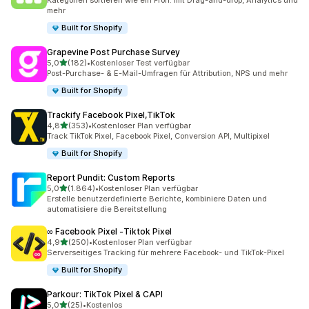
Kategorien sortieren wie ein Profi: mit Drag-and-drop, Analytics und
mehr
Built for Shopify
Grapevine Post Purchase Survey
von 5 Sternen
5,0
(182)
•
Kostenloser Test verfügbar
182 Rezensionen insgesamt
Post-Purchase- & E-Mail-Umfragen für Attribution, NPS und mehr
Built for Shopify
Trackify Facebook Pixel,TikTok
von 5 Sternen
4,8
(353)
•
Kostenloser Plan verfügbar
353 Rezensionen insgesamt
Track TikTok Pixel, Facebook Pixel, Conversion API, Multipixel
Built for Shopify
Report Pundit: Custom Reports
von 5 Sternen
5,0
(1.864)
•
Kostenloser Plan verfügbar
1864 Rezensionen insgesamt
Erstelle benutzerdefinierte Berichte, kombiniere Daten und
automatisiere die Bereitstellung
∞ Facebook Pixel ‑Tiktok Pixel
von 5 Sternen
4,9
(250)
•
Kostenloser Plan verfügbar
250 Rezensionen insgesamt
Serverseitiges Tracking für mehrere Facebook- und TikTok-Pixel
Built for Shopify
Parkour: TikTok Pixel & CAPI
von 5 Sternen
5,0
(25)
•
Kostenlos