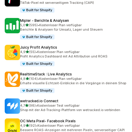
25 Rezensionen insgesamt
TikTok-Pixel mit serverseitigem Tracking (CAPI)
Built for Shopify
Mipler ‑ Berichte & Analysen
von 5 Sternen
5,0
(595)
•
Kostenloser Plan verfügbar
595 Rezensionen insgesamt
Berichte & Analysen für Umsatz, Lager und Steuern
Built for Shopify
Juicy Profit Analytics
von 5 Sternen
4,9
(55)
•
Kostenloser Plan verfügbar
55 Rezensionen insgesamt
Profit Analytics Dashboard mit Ad Attribution und ROAS
Built for Shopify
RealtimeStack : Live Analytics
von 5 Sternen
4,8
(104)
•
Kostenloser Plan verfügbar
104 Rezensionen insgesamt
Erhalte visuelle Echtzeit-Einblicke in die Vorgänge in deinem Shop
Built for Shopify
wetracked.io Connect
von 5 Sternen
4,7
(98)
•
Kostenloser Test verfügbar
98 Rezensionen insgesamt
Shop mit der Ad-Tracking-Plattform von wetracked.io verbinden
OC Meta Pixel‑ Facebook Pixels
von 5 Sternen
4,9
(92)
•
Kostenloser Plan verfügbar
92 Rezensionen insgesamt
Bessere ROAS-Anzeigen mit mehreren Pixeln, serverseitiger CAPI