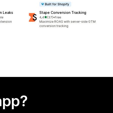
Built for Shopify
n Leaks
Stape Conversion Tracking
stelle su 5
ble
4,4
(37)
•
Free
37 recensioni totali
xtension
Maximize ROAS with server-side GTM
conversion tracking
app?