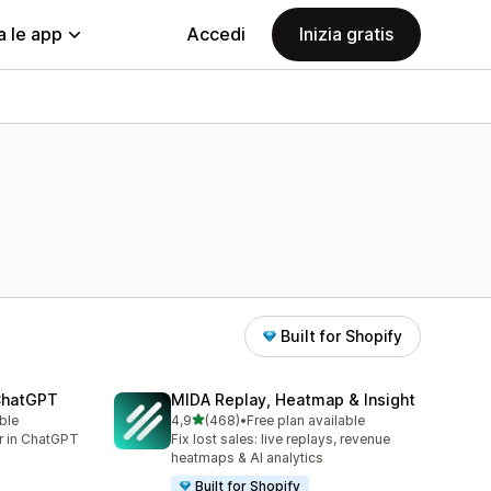
a le app
Accedi
Inizia gratis
Built for Shopify
 ChatGPT
MIDA Replay, Heatmap & Insight
stelle su 5
ble
4,9
(468)
•
Free plan available
468 recensioni totali
er in ChatGPT
Fix lost sales: live replays, revenue
heatmaps & AI analytics
Built for Shopify