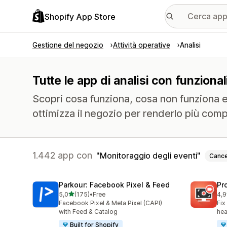
Shopify App Store
Gestione del negozio
Attività operative
Analisi
Tutte le app di analisi con funziona
Scopri cosa funziona, cosa non funziona e 
ottimizza il negozio per renderlo più comp
1.442 app con
Monitoraggio degli eventi
Cance
Parkour: Facebook Pixel & Feed
Pr
stelle su 5
5,0
(175)
•
Free
4,9
175 recensioni totali
599
Facebook Pixel & Meta Pixel (CAPI)
Fix
with Feed & Catalog
hea
Built for Shopify