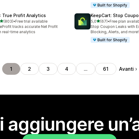
Built for Shopify
: True Profit Analytics
KeepCart: Stop Coupo
stelle su 5
stelle su 5
(803)
•
Free trial available
5,0
(67)
•
Free plan availa
 recensioni totali
67 recensioni totali
eProfit tracks accurate Net Profit
Stop Coupon Leaks with E
h real-time analytics
Blocking, Alerts, and more!
Built for Shopify
Avanti
1
2
3
4
…
61
i aggiungere un’