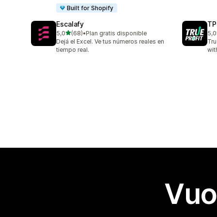
Built for Shopify
Escalafy
TP
stelle su 5
5,0
(68)
•
Plan gratis disponible
5,0
68 recensioni totali
803
Dejá el Excel. Ve tus números reales en
Tru
tiempo real.
wit
Vuo