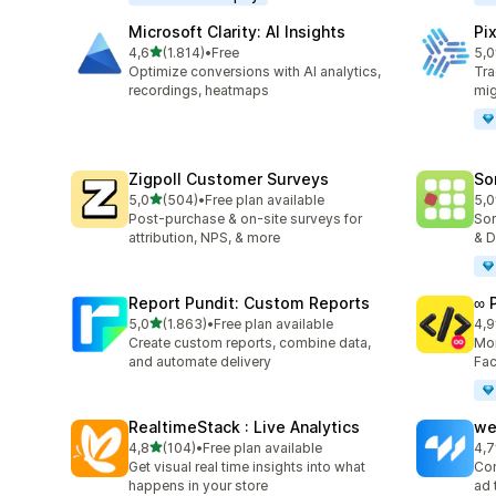
Microsoft Clarity: AI Insights
Pi
stelle su 5
4,6
(1.814)
•
Free
5,0
1814 recensioni totali
104
Optimize conversions with AI analytics,
Tra
recordings, heatmaps
mig
Zigpoll Customer Surveys
So
stelle su 5
5,0
(504)
•
Free plan available
5,0
504 recensioni totali
132
Post-purchase & on-site surveys for
Sor
attribution, NPS, & more
& D
Report Pundit: Custom Reports
∞ 
stelle su 5
5,0
(1.863)
•
Free plan available
4,9
1863 recensioni totali
249
Create custom reports, combine data,
Mon
and automate delivery
Fac
RealtimeStack : Live Analytics
we
stelle su 5
4,8
(104)
•
Free plan available
4,7
104 recensioni totali
98 
Get visual real time insights into what
Con
happens in your store
ad 