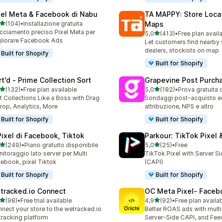
xel Meta & Facebook di Nabu
TA MAPPY: Store Loca
stelle su 5
(104)
•
Installazione gratuita
Maps
 recensioni totali
cciamento preciso Pixel Meta per
stelle su 5
5,0
(413)
•
Free plan avail
413 recensioni totali
liorare Facebook Ads
Let customers find nearby 
dealers, stockists on map
Built for Shopify
Built for Shopify
rt'd ‑ Prime Collection Sort
Grapevine Post Purch
stelle su 5
stelle su 5
(132)
•
Free plan available
5,0
(182)
•
Prova gratuita 
 recensioni totali
182 recensioni totali
t Collections Like a Boss with Drag
Sondaggi post-acquisto ed
rop, Analytics, More
attribuzione, NPS e altro
Built for Shopify
Built for Shopify
Pixel di Facebook, Tiktok
Parkour: TikTok Pixel 
stelle su 5
stelle su 5
(249)
•
Piano gratuito disponibile
5,0
(25)
•
Free
 recensioni totali
25 recensioni totali
itoraggio lato server per Multi
TikTok Pixel with Server S
ebook, pixel Tiktok
(CAPI)
Built for Shopify
Built for Shopify
tracked.io Connect
OC Meta Pixel‑ Faceb
stelle su 5
stelle su 5
(98)
•
Free trial available
4,9
(92)
•
Free plan availa
recensioni totali
92 recensioni totali
nect your store to the wetracked.io
Better ROAS ads with multi 
tracking platform
Server-Side CAPI, and Fee