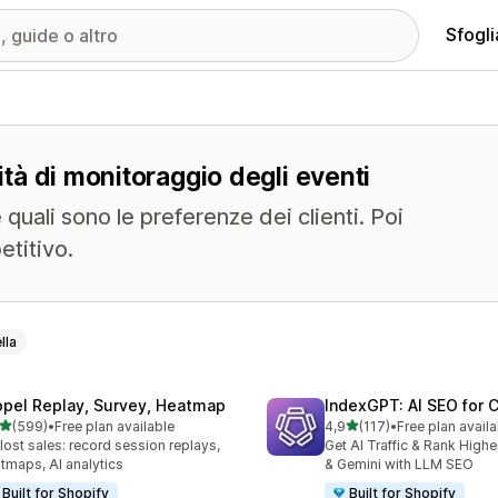
Sfogli
lità di monitoraggio degli eventi
quali sono le preferenze dei clienti. Poi
etitivo.
lla
opel Replay, Survey, Heatmap
IndexGPT: AI SEO for
stelle su 5
stelle su 5
(599)
•
Free plan available
4,9
(117)
•
Free plan availa
 recensioni totali
117 recensioni totali
 lost sales: record session replays,
Get AI Traffic & Rank High
tmaps, AI analytics
& Gemini with LLM SEO
Built for Shopify
Built for Shopify