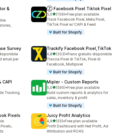
tor &
Ⓩ Facebook Pixel Tiktok Pixel
stelle su 5
5,0
(159)
•
Free plan available
159 recensioni totali
Track Facebook Pixel, Meta Pixel,
able
TikTok Pixel w/ CAPI & Feed
stores,
Built for Shopify
ase Survey
Trackify Facebook Pixel,TikTok
stelle su 5
disponibile
4,8
(353)
•
Piano gratuito disponibile
353 recensioni totali
 email per
Traccia Pixel di TikTok, Pixel di
Facebook, Multipixel
Built for Shopify
& CAPI
Mipler ‑ Custom Reports
stelle su 5
5,0
(595)
•
Free plan available
595 recensioni totali
ide Tracking
Build custom reports & analytics for
sales, inventory & profit
Built for Shopify
ook Pixels
Juicy Profit Analytics
stelle su 5
ble
4,9
(55)
•
Free plan available
55 recensioni totali
Pixels,
Profit Dashboard with Net Profit, Ad
ds
Attribution and ROAS