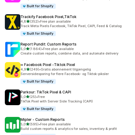
Built for Shopify
Trackify Facebook Pixel,TikTok
av 5 stjerner
4,8
(352)
•
Free plan available
Totalt 352 omtaler
Track Meta Pixels Facebook, TikTok Pixel, CAPI, Feed & Catalog
Built for Shopify
Report Pundit: Custom Reports
av 5 stjerner
5,0
(1 864)
•
Free plan available
Totalt 1864 omtaler
Create custom reports, combine data, and automate delivery
∞ Facebook Pixel ‑Tiktok Pixel
av 5 stjerner
4,9
(249)
•
Gratis abonnement tilgjengelig
Totalt 249 omtaler
Serversidesporing for flere Facebook- og Tiktok-piksler
Built for Shopify
Parkour: TikTok Pixel & CAPI
av 5 stjerner
5,0
(25)
•
Free
Totalt 25 omtaler
TikTok Pixel with Server Side Tracking (CAPI)
Built for Shopify
Mipler ‑ Custom Reports
av 5 stjerner
5,0
(595)
•
Free plan available
Totalt 595 omtaler
Build custom reports & analytics for sales, inventory & profit