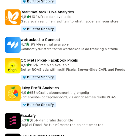
Built for Shopify
RealtimeStack : Live Analytics
av 5 stjerner
4,8
(104)
•
Free plan available
Totalt 104 omtaler
Get visual real time insights into what happens in your store
Built for Shopify
wetracked.io Connect
av 5 stjerner
4,7
(99)
•
Free trial available
Totalt 99 omtaler
Connect your store to the wetracked.io ad tracking platform
OC Meta Pixel‑ Facebook Pixels
av 5 stjerner
4,9
(92)
•
Free plan available
Totalt 92 omtaler
Better ROAS ads with multi Pixels, Server-Side CAPI, and Feeds
Built for Shopify
Juicy Profit Analytics
av 5 stjerner
4,9
(55)
•
Gratis abonnement tilgjengelig
Totalt 55 omtaler
Fortjeneste- og tapdashbord, vis annonsernes reelle ROAS
Built for Shopify
Escalafy
av 5 stjerner
5,0
(68)
•
Plan gratis disponible
Totalt 68 omtaler
Dejá el Excel. Ve tus números reales en tiempo real.