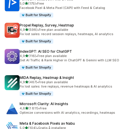
av 5 stjerner
5,0
(175)
•
Free
Totalt 175 omtaler
Facebook Pixel & Meta Pixel (CAPI) with Feed & Catalog
Built for Shopify
Propel Replay, Survey, Heatmap
av 5 stjerner
4,9
(598)
•
Free plan available
Totalt 598 omtaler
Fix lost sales: record session replays, heatmaps, AI analytics
Built for Shopify
IndexGPT: AI SEO for ChatGPT
av 5 stjerner
4,9
(116)
•
Free plan available
Totalt 116 omtaler
Get AI Traffic & Rank Higher in ChatGPT & Gemini with LLM SEO
Built for Shopify
MIDA Replay, Heatmap & Insight
av 5 stjerner
4,9
(467)
•
Free plan available
Totalt 467 omtaler
Fix lost sales: live replays, revenue heatmaps & AI analytics
Built for Shopify
Microsoft Clarity: AI Insights
av 5 stjerner
4,6
(1 811)
•
Free
Totalt 1811 omtaler
Optimize conversions with AI analytics, recordings, heatmaps
Meta & Facebook Pixels av Nabu
av 5 stjerner
5,0
(104)
•
Gratis å installere