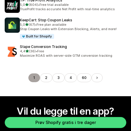
TP: True Profit Analytics
av 5 stjerner
5,0
(804)
•
Free trial available
Totalt 804 omtaler
TrueProfit tracks accurate Net Profit with real-time analytics
KeepCart: Stop Coupon Leaks
av 5 stjerner
5,0
(67)
•
Free plan available
Totalt 67 omtaler
Stop Coupon Leaks with Extension Blocking, Alerts, and more!
Built for Shopify
Stape Conversion Tracking
av 5 stjerner
4,4
(36)
•
Free
Totalt 36 omtaler
Maximize ROAS with server-side GTM conversion tracking
1
2
3
4
60
Vil du legge til en app?
Prøv Shopify gratis i tre dager