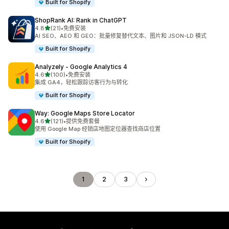
Built for Shopify
ShopRank AI: Rank in ChatGPT
星（满分 5 星）
4.8
(21)
•
免费安装
总共 21 条评论
AI SEO、AEO 和 GEO：批量修复替代文本、图片和 JSON-LD 模式
Built for Shopify
Analyzely ‑ Google Analytics 4
星（满分 5 星）
4.6
(100)
•
免费安装
总共 100 条评论
集成 GA4，轻松跟踪访客行为与转化
Built for Shopify
Way: Google Maps Store Locator
星（满分 5 星）
4.6
(121)
•
提供免费套餐
总共 121 条评论
使用 Google Map 经销店地图定位器查找商店位置
Built for Shopify
1
2
3