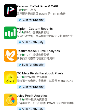
Parkour: TikTok Pixel & CAPI
星（满分 5 星）
5.0
(25)
•
免费
总共 25 条评论
采用服务器端跟踪 (CAPI) 的 TikTok 像素
Built for Shopify
Mipler ‑ Custom Reports
星（满分 5 星）
5.0
(595)
•
提供免费套餐
总共 595 条评论
构建针对销售、库存和利润的自定义报表和分析
Built for Shopify
RealtimeStack : Live Analytics
星（满分 5 星）
4.8
(104)
•
提供免费套餐
总共 104 条评论
获取商店动态的可视化实时洞察
Built for Shopify
OC Meta Pixels Facebook Pixels
星（满分 5 星）
4.9
(92)
•
提供免费套餐
总共 92 条评论
安装第一方像素，多像素，以提升 Meta ROAS
Built for Shopify
Juicy Profit Analytics
星（满分 5 星）
4.9
(55)
•
提供免费套餐
总共 55 条评论
包含净利润、广告归因和 ROAS 的利润控制面板
Built for Shopify