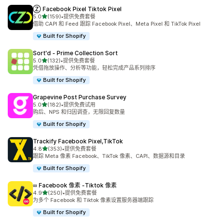
Ⓩ Facebook Pixel Tiktok Pixel
星（满分 5 星）
5.0
(159)
•
提供免费套餐
总共 159 条评论
借助 CAPI 和 Feed 跟踪 Facebook Pixel、Meta Pixel 和 TikTok Pixel
Built for Shopify
Sort'd ‑ Prime Collection Sort
星（满分 5 星）
5.0
(132)
•
提供免费套餐
总共 132 条评论
凭借拖放操作、分析等功能，轻松完成产品系列排序
Built for Shopify
Grapevine Post Purchase Survey
星（满分 5 星）
5.0
(182)
•
提供免费试用
总共 182 条评论
购后、NPS 和归因调查，无限回复数量
Built for Shopify
Trackify Facebook Pixel,TikTok
星（满分 5 星）
4.8
(353)
•
提供免费套餐
总共 353 条评论
跟踪 Meta 像素 Facebook、TikTok 像素、CAPI、数据源和目录
Built for Shopify
∞ Facebook 像素 ‑Tiktok 像素
星（满分 5 星）
4.9
(250)
•
提供免费套餐
总共 250 条评论
为多个 Facebook 和 Tiktok 像素设置服务器端跟踪
Built for Shopify