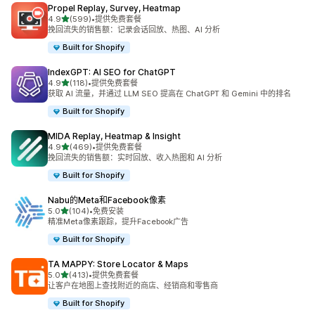
Propel Replay, Survey, Heatmap
星（满分 5 星）
4.9
(599)
•
提供免费套餐
总共 599 条评论
挽回流失的销售额：记录会话回放、热图、AI 分析
Built for Shopify
IndexGPT: AI SEO for ChatGPT
星（满分 5 星）
4.9
(118)
•
提供免费套餐
总共 118 条评论
获取 AI 流量，并通过 LLM SEO 提高在 ChatGPT 和 Gemini 中的排名
Built for Shopify
MIDA Replay, Heatmap & Insight
星（满分 5 星）
4.9
(469)
•
提供免费套餐
总共 469 条评论
挽回流失的销售额：实时回放、收入热图和 AI 分析
Built for Shopify
Nabu的Meta和Facebook像素
星（满分 5 星）
5.0
(104)
•
免费安装
总共 104 条评论
精准Meta像素跟踪，提升Facebook广告
Built for Shopify
TA MAPPY: Store Locator & Maps
星（满分 5 星）
5.0
(413)
•
提供免费套餐
总共 413 条评论
让客户在地图上查找附近的商店、经销商和零售商
Built for Shopify