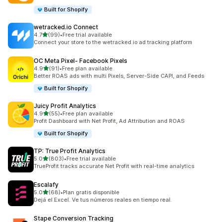
Built for Shopify
wetracked.io Connect
滿分 5 顆星
4.7
(99)
•
Free trial available
共有 99 則評價
Connect your store to the wetracked.io ad tracking platform
OC Meta Pixel‑ Facebook Pixels
滿分 5 顆星
4.9
(91)
•
Free plan available
共有 91 則評價
Better ROAS ads with multi Pixels, Server-Side CAPI, and Feeds
Built for Shopify
Juicy Profit Analytics
滿分 5 顆星
4.9
(55)
•
Free plan available
共有 55 則評價
Profit Dashboard with Net Profit, Ad Attribution and ROAS
Built for Shopify
TP: True Profit Analytics
滿分 5 顆星
5.0
(803)
•
Free trial available
共有 803 則評價
TrueProfit tracks accurate Net Profit with real-time analytics
Escalafy
滿分 5 顆星
5.0
(68)
•
Plan gratis disponible
共有 68 則評價
Dejá el Excel. Ve tus números reales en tiempo real.
Stape Conversion Tracking