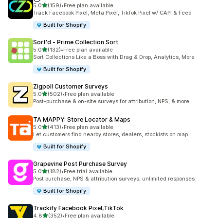
滿分 5 顆星
5.0
(159)
•
Free plan available
共有 159 則評價
Track Facebook Pixel, Meta Pixel, TikTok Pixel w/ CAPI & Feed
Built for Shopify
Sort'd ‑ Prime Collection Sort
滿分 5 顆星
5.0
(132)
•
Free plan available
共有 132 則評價
Sort Collections Like a Boss with Drag & Drop, Analytics, More
Built for Shopify
Zigpoll Customer Surveys
滿分 5 顆星
5.0
(502)
•
Free plan available
共有 502 則評價
Post-purchase & on-site surveys for attribution, NPS, & more
TA MAPPY: Store Locator & Maps
滿分 5 顆星
5.0
(413)
•
Free plan available
共有 413 則評價
Let customers find nearby stores, dealers, stockists on map
Built for Shopify
Grapevine Post Purchase Survey
滿分 5 顆星
5.0
(182)
•
Free trial available
共有 182 則評價
Post purchase, NPS & attribution surveys, unlimited responses
Built for Shopify
Trackify Facebook Pixel,TikTok
滿分 5 顆星
4.8
(352)
•
Free plan available