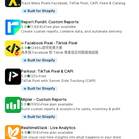
共有 352 則評價
Track Meta Pixels Facebook, TikTok Pixel, CAPI, Feed & Catalog
Built for Shopify
Report Pundit: Custom Reports
滿分 5 顆星
5.0
(1,864)
•
Free plan available
共有 1864 則評價
Create custom reports, combine data, and automate delivery
∞ Facebook Pixel ‑Tiktok Pixel
滿分 5 顆星
4.9
(249)
•
提供免費方案
共有 249 則評價
為多個 Facebook 和 Tiktok 像素設定伺服器端追蹤
Built for Shopify
Parkour: TikTok Pixel & CAPI
滿分 5 顆星
5.0
(25)
•
Free
共有 25 則評價
TikTok Pixel with Server Side Tracking (CAPI)
Built for Shopify
Mipler ‑ Custom Reports
滿分 5 顆星
5.0
(595)
•
Free plan available
共有 595 則評價
Build custom reports & analytics for sales, inventory & profit
Built for Shopify
RealtimeStack : Live Analytics
滿分 5 顆星
4.8
(104)
•
Free plan available
共有 104 則評價
Get visual real time insights into what happens in your store