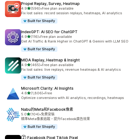
Propel Replay, Survey, Heatmap
滿分 5 顆星
4.9
(596)
•
Free plan available
共有 596 則評價
Fix lost sales: record session replays, heatmaps, AI analytics
Built for Shopify
IndexGPT: AI SEO for ChatGPT
滿分 5 顆星
4.9
(116)
•
Free plan available
共有 116 則評價
Get AI Traffic & Rank Higher in ChatGPT & Gemini with LLM SEO
Built for Shopify
MIDA Replay, Heatmap & Insight
滿分 5 顆星
4.9
(465)
•
Free plan available
共有 465 則評價
Fix lost sales: live replays, revenue heatmaps & AI analytics
Built for Shopify
Microsoft Clarity: AI Insights
滿分 5 顆星
4.6
(1,806)
•
Free
共有 1806 則評價
Optimize conversions with AI analytics, recordings, heatmaps
Nabu的Meta和Facebook像素
滿分 5 顆星
5.0
(104)
•
免費安裝
共有 104 則評價
精準Meta像素追蹤，提升Facebook廣告效果
Built for Shopify
Ⓩ Facebook Pixel Tiktok Pixel