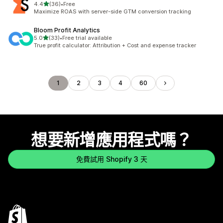
滿分 5 顆星
4.4
(36)
•
Free
共有 36 則評價
Maximize ROAS with server-side GTM conversion tracking
Bloom Profit Analytics
滿分 5 顆星
5.0
(33)
•
Free trial available
共有 33 則評價
True profit calculator: Attribution + Cost and expense tracker
1
2
3
4
60
想要新增應用程式嗎？
免費試用 Shopify 3 天