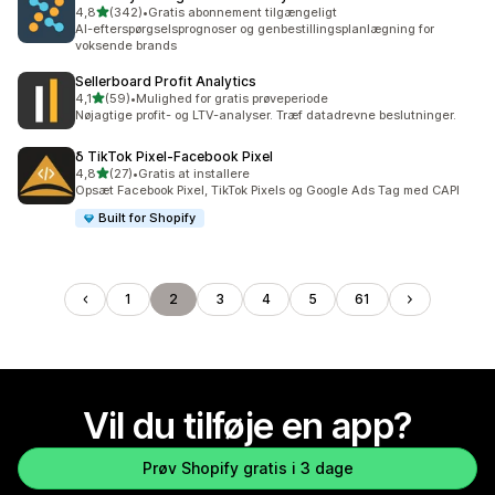
ud af 5 stjerner
4,8
(342)
•
Gratis abonnement tilgængeligt
342 anmeldelser i alt
AI-efterspørgselsprognoser og genbestillingsplanlægning for
voksende brands
Sellerboard Profit Analytics
ud af 5 stjerner
4,1
(59)
•
Mulighed for gratis prøveperiode
59 anmeldelser i alt
Nøjagtige profit- og LTV-analyser. Træf datadrevne beslutninger.
δ TikTok Pixel‑Facebook Pixel
ud af 5 stjerner
4,8
(27)
•
Gratis at installere
27 anmeldelser i alt
Opsæt Facebook Pixel, TikTok Pixels og Google Ads Tag med CAPI
Built for Shopify
1
2
3
4
5
61
Vil du tilføje en app?
Prøv Shopify gratis i 3 dage