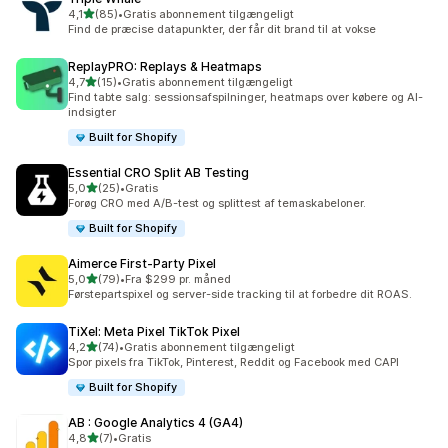
ud af 5 stjerner
4,1
(85)
•
Gratis abonnement tilgængeligt
85 anmeldelser i alt
Find de præcise datapunkter, der får dit brand til at vokse
ReplayPRO: Replays & Heatmaps
ud af 5 stjerner
4,7
(15)
•
Gratis abonnement tilgængeligt
15 anmeldelser i alt
Find tabte salg: sessionsafspilninger, heatmaps over købere og AI-
indsigter
Built for Shopify
Essential CRO Split AB Testing
ud af 5 stjerner
5,0
(25)
•
Gratis
25 anmeldelser i alt
Forøg CRO med A/B-test og splittest af temaskabeloner.
Built for Shopify
Aimerce First‑Party Pixel
ud af 5 stjerner
5,0
(79)
•
Fra $299 pr. måned
79 anmeldelser i alt
Førstepartspixel og server-side tracking til at forbedre dit ROAS.
TiXel: Meta Pixel TikTok Pixel
ud af 5 stjerner
4,2
(74)
•
Gratis abonnement tilgængeligt
74 anmeldelser i alt
Spor pixels fra TikTok, Pinterest, Reddit og Facebook med CAPI
Built for Shopify
AB : Google Analytics 4 (GA4)
ud af 5 stjerner
4,8
(7)
•
Gratis
7 anmeldelser i alt