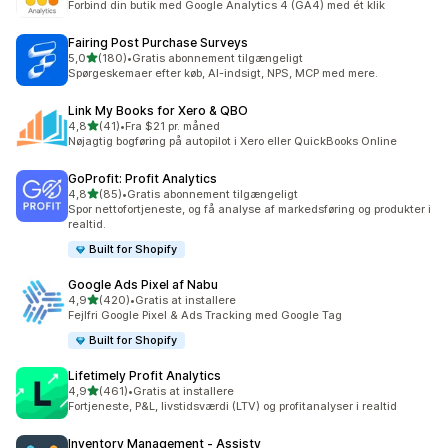
Forbind din butik med Google Analytics 4 (GA4) med ét klik
Fairing Post Purchase Surveys
ud af 5 stjerner
5,0
(180)
•
Gratis abonnement tilgængeligt
180 anmeldelser i alt
Spørgeskemaer efter køb, AI-indsigt, NPS, MCP med mere.
Link My Books for Xero & QBO
ud af 5 stjerner
4,8
(41)
•
Fra $21 pr. måned
41 anmeldelser i alt
Nøjagtig bogføring på autopilot i Xero eller QuickBooks Online
GoProfit: Profit Analytics
ud af 5 stjerner
4,8
(85)
•
Gratis abonnement tilgængeligt
85 anmeldelser i alt
Spor nettofortjeneste, og få analyse af markedsføring og produkter i
realtid.
Built for Shopify
Google Ads Pixel af Nabu
ud af 5 stjerner
4,9
(420)
•
Gratis at installere
420 anmeldelser i alt
Fejlfri Google Pixel & Ads Tracking med Google Tag
Built for Shopify
Lifetimely Profit Analytics
ud af 5 stjerner
4,9
(461)
•
Gratis at installere
461 anmeldelser i alt
Fortjeneste, P&L, livstidsværdi (LTV) og profitanalyser i realtid
Inventory Management ‑ Assisty