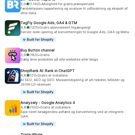
ud af 5 stjerner
5,0
(1.140)
•
Mulighed for gratis prøveperiode
1140 anmeldelser i alt
Førsteklasses rapportering og analyse til udforskning og eksport af
dine data.
TagFly Google Ads, GA4 & GTM
ud af 5 stjerner
4,8
(137)
•
Gratis abonnement tilgængeligt
137 anmeldelser i alt
Server-side-sporing af konverteringer til Google Ads, GA4 og Meta
Built for Shopify
Buy Button channel
ud af 5 stjerner
3,9
(183)
•
Gratis
183 anmeldelser i alt
Sælg dine produkter på alle websites eller blogs.
ShopRank AI: Rank in ChatGPT
ud af 5 stjerner
4,8
(21)
•
Gratis at installere
21 anmeldelser i alt
AI SEO, AEO og GEO: Masseredigering af alt-tekster, billeder og
JSON-LD-skemaer
Built for Shopify
Analyzely ‑ Google Analytics 4
ud af 5 stjerner
4,6
(100)
•
Gratis at installere
100 anmeldelser i alt
Spor nemt besøgendes adfærd og konvertering ved at integrere
GA4
Built for Shopify
Triple Whale