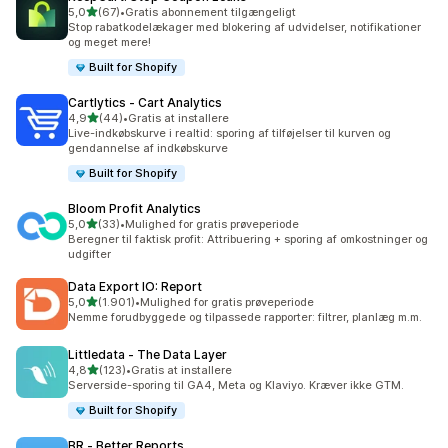
ud af 5 stjerner
5,0
(67)
•
Gratis abonnement tilgængeligt
67 anmeldelser i alt
Stop rabatkodelækager med blokering af udvidelser, notifikationer
og meget mere!
Built for Shopify
Cartlytics ‑ Cart Analytics
ud af 5 stjerner
4,9
(44)
•
Gratis at installere
44 anmeldelser i alt
Live-indkøbskurve i realtid: sporing af tilføjelser til kurven og
gendannelse af indkøbskurve
Built for Shopify
Bloom Profit Analytics
ud af 5 stjerner
5,0
(33)
•
Mulighed for gratis prøveperiode
33 anmeldelser i alt
Beregner til faktisk profit: Attribuering + sporing af omkostninger og
udgifter
Data Export IO: Report
ud af 5 stjerner
5,0
(1.901)
•
Mulighed for gratis prøveperiode
1901 anmeldelser i alt
Nemme forudbyggede og tilpassede rapporter: filtrer, planlæg m.m.
Littledata ‑ The Data Layer
ud af 5 stjerner
4,8
(123)
•
Gratis at installere
123 anmeldelser i alt
Serverside-sporing til GA4, Meta og Klaviyo. Kræver ikke GTM.
Built for Shopify
BR ‑ Better Reports