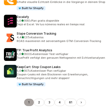
Erhalte visuelle Echtzeit-Einblicke in die Vorgänge in deinem Shop
Built for Shopify
Escalafy
von 5 Sternen
5,0
(68)
•
Plan gratis disponible
68 Rezensionen insgesamt
Dejá el Excel. Ve tus números reales en tiempo real.
Stape Conversion Tracking
von 5 Sternen
4,4
(37)
•
Kostenlos
37 Rezensionen insgesamt
ROAS maximieren mit serverseitigem GTM-Conversion-Tracking
TP: True Profit Analytics
von 5 Sternen
5,0
(803)
•
Kostenloser Test verfügbar
803 Rezensionen insgesamt
TrueProfit verfolgt den genauen Nettogewinn mit Echtzeitanalysen
KeepCart: Stop Coupon Leaks
von 5 Sternen
5,0
(67)
•
Kostenloser Plan verfügbar
67 Rezensionen insgesamt
Coupon-Leaks mit dem Blockieren von Erweiterungen,
Benachrichtigungen und mehr stoppen!
Built for Shopify
1
2
3
4
61