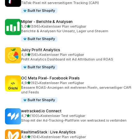
25 Rezensionen insgesamt
TikTok-Pixel mit serverseitigem Tracking (CAPI)
Built for Shopify
Mipler ‑ Berichte & Analysen
von 5 Sternen
5,0
(596)
•
Kostenloser Plan verfügbar
596 Rezensionen insgesamt
Berichte & Analysen für Umsatz, Lager und Steuern
Built for Shopify
Juicy Profit Analytics
von 5 Sternen
4,9
(56)
•
Kostenloser Plan verfügbar
56 Rezensionen insgesamt
Profit Analytics Dashboard mit Ad Attribution und ROAS
Built for Shopify
OC Meta Pixel‑ Facebook Pixels
von 5 Sternen
4,9
(92)
•
Kostenloser Plan verfügbar
92 Rezensionen insgesamt
Bessere ROAS-Anzeigen mit mehreren Pixeln, serverseitiger CAPI
und Feeds
Built for Shopify
wetracked.io Connect
von 5 Sternen
4,7
(100)
•
Kostenloser Test verfügbar
100 Rezensionen insgesamt
Shop mit der Ad-Tracking-Plattform von wetracked.io verbinden
RealtimeStack : Live Analytics
von 5 Sternen
4,8
(104)
•
Kostenloser Plan verfügbar
104 Rezensionen insgesamt