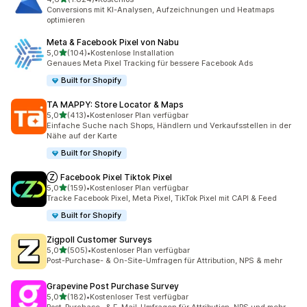
1824 Rezensionen insgesamt
Conversions mit KI-Analysen, Aufzeichnungen und Heatmaps
optimieren
Meta & Facebook Pixel von Nabu
von 5 Sternen
5,0
(104)
•
Kostenlose Installation
104 Rezensionen insgesamt
Genaues Meta Pixel Tracking für bessere Facebook Ads
Built for Shopify
TA MAPPY: Store Locator & Maps
von 5 Sternen
5,0
(413)
•
Kostenloser Plan verfügbar
413 Rezensionen insgesamt
Einfache Suche nach Shops, Händlern und Verkaufsstellen in der
Nähe auf der Karte
Built for Shopify
Ⓩ Facebook Pixel Tiktok Pixel
von 5 Sternen
5,0
(159)
•
Kostenloser Plan verfügbar
159 Rezensionen insgesamt
Tracke Facebook Pixel, Meta Pixel, TikTok Pixel mit CAPI & Feed
Built for Shopify
Zigpoll Customer Surveys
von 5 Sternen
5,0
(505)
•
Kostenloser Plan verfügbar
505 Rezensionen insgesamt
Post-Purchase- & On-Site-Umfragen für Attribution, NPS & mehr
Grapevine Post Purchase Survey
von 5 Sternen
5,0
(182)
•
Kostenloser Test verfügbar
182 Rezensionen insgesamt