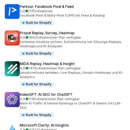
Parkour: Facebook Pixel & Feed
von 5 Sternen
5,0
(175)
•
Kostenlos
175 Rezensionen insgesamt
Facebook-Pixel & Meta-Pixel (CAPI) mit Feed & Katalog
Built for Shopify
Propel Replay, Survey, Heatmap
von 5 Sternen
4,9
(600)
•
Kostenloser Plan verfügbar
600 Rezensionen insgesamt
Verlorene Umsätze sichern: Aufzeichnung von Sitzungs-Replays,
Heatmaps und KI-Analysen
Built for Shopify
MIDA Replay, Heatmap & Insight
von 5 Sternen
4,9
(470)
•
Kostenloser Plan verfügbar
470 Rezensionen insgesamt
Umsatzverluste beheben: Live-Replays, Umsatz-Heatmaps und KI-
Analytics
Built for Shopify
IndexGPT: AI SEO for ChatGPT
von 5 Sternen
4,9
(118)
•
Kostenloser Plan verfügbar
118 Rezensionen insgesamt
Mehr KI-Traffic & höhere Rankings in ChatGPT & Gemini mit LLM-
SEO
Built for Shopify
Microsoft Clarity: AI Insights
von 5 Sternen
4,6
(1.824)
•
Kostenlos